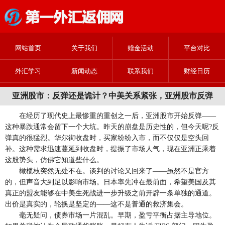
网站首页
关于我们
赠金活动
平台对比
外汇学习
新闻动态
联系我们
财经日历
亚洲股市：反弹还是诡计？中美关系紧张，亚洲股市反弹
在经历了现代史上最惨重的重创之一后，亚洲股市开始反弹——
这种暴跌通常会留下一个大坑。昨天的崩盘是历史性的，但今天呢?反
弹真的很猛烈。华尔街收盘时，买家纷纷入市，而不仅仅是空头回
补。这种需求迅速蔓延到收盘时，提振了市场人气，现在亚洲正乘着
这股势头，仿佛它知道些什么。
橄榄枝突然无处不在。谈判的讨论又回来了——虽然不是官方
的，但声音大到足以影响市场。日本率先冲在最前面，希望美国及其
真正的盟友能够在中美生死战进一步升级之前开辟一条单独的通道。
出价是真实的，轮换是坚定的——这不是普通的救济集会。
毫无疑问，债券市场一片混乱。早期，盈亏平衡占据主导地位。