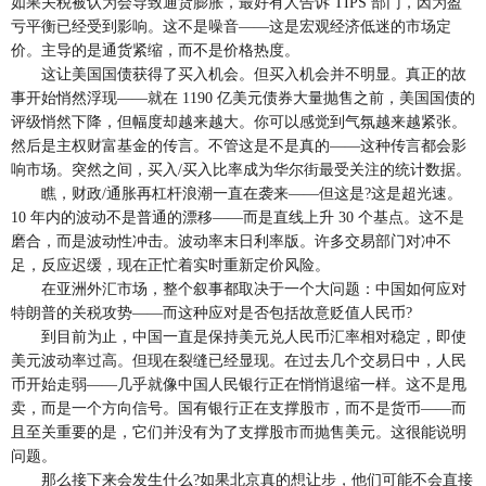
如果关税被认为会导致通货膨胀，最好有人告诉 TIPS 部门，因为盈
亏平衡已经受到影响。这不是噪音——这是宏观经济低迷的市场定
价。主导的是通货紧缩，而不是价格热度。
这让美国国债获得了买入机会。但买入机会并不明显。真正的故
事开始悄然浮现——就在 1190 亿美元债券大量抛售之前，美国国债的
评级悄然下降，但幅度却越来越大。你可以感觉到气氛越来越紧张。
然后是主权财富基金的传言。不管这是不是真的——这种传言都会影
响市场。突然之间，买入/买入比率成为华尔街最受关注的统计数据。
瞧，财政/通胀再杠杆浪潮一直在袭来——但这是?这是超光速。
10 年内的波动不是普通的漂移——而是直线上升 30 个基点。这不是
磨合，而是波动性冲击。波动率末日利率版。许多交易部门对冲不
足，反应迟缓，现在正忙着实时重新定价风险。
在亚洲外汇市场，整个叙事都取决于一个大问题：中国如何应对
特朗普的关税攻势——而这种应对是否包括故意贬值人民币?
到目前为止，中国一直是保持美元兑人民币汇率相对稳定，即使
美元波动率过高。但现在裂缝已经显现。在过去几个交易日中，人民
币开始走弱——几乎就像中国人民银行正在悄悄退缩一样。这不是甩
卖，而是一个方向信号。国有银行正在支撑股市，而不是货币——而
且至关重要的是，它们并没有为了支撑股市而抛售美元。这很能说明
问题。
那么接下来会发生什么?如果北京真的想让步，他们可能不会直接