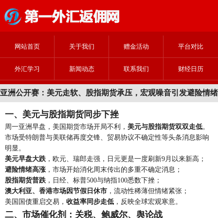
网站首页
关于我们
赠金活动
平台对比
外汇学习
新闻动态
联系我们
财经日历
亚洲公开赛：美元走软、股指期货承压，宏观噪音引发避险情绪
一、美元与股指期货同步下挫
周一亚洲早盘，美国期货市场开局不利，
美元与股指期货双双走低
。
市场受特朗普与美联储再度交锋、贸易协议不确定性等头条消息影响
明显。
美元早盘大跌
，欧元、瑞郎走强，日元更是一度刷新9月以来新高；
避险情绪高涨
，市场开始消化周末传出的多重不确定消息；
股指期货普跌
，日经、标普500与纳指100悉数下挫；
澳大利亚、香港市场因节假日休市
，流动性稀薄但情绪紧张；
美国国债重启交易，
收益率同步走低
，反映全球宏观寒意。
二、市场催化剂：关税、鲍威尔、舆论战