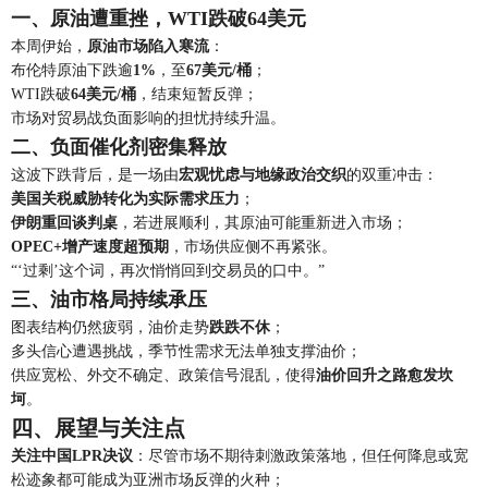
一、原油遭重挫，WTI跌破64美元
本周伊始，
原油市场陷入寒流
：
布伦特原油下跌逾
1%
，至
67美元/桶
；
WTI跌破
64美元/桶
，结束短暂反弹；
市场对贸易战负面影响的担忧持续升温。
二、负面催化剂密集释放
这波下跌背后，是一场由
宏观忧虑与地缘政治交织
的双重冲击：
美国关税威胁转化为实际需求压力
；
伊朗重回谈判桌
，若进展顺利，其原油可能重新进入市场；
OPEC+增产速度超预期
，市场供应侧不再紧张。
“‘过剩’这个词，再次悄悄回到交易员的口中。”
三、油市格局持续承压
图表结构仍然疲弱，油价走势
跌跌不休
；
多头信心遭遇挑战，季节性需求无法单独支撑油价；
供应宽松、外交不确定、政策信号混乱，使得
油价回升之路愈发坎
坷
。
四、展望与关注点
关注中国LPR决议
：尽管市场不期待刺激政策落地，但任何降息或宽
松迹象都可能成为亚洲市场反弹的火种；