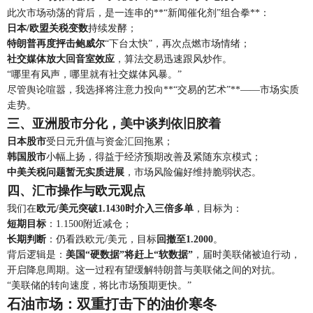
此次市场动荡的背后，是一连串的**“新闻催化剂”组合拳**：
日本/欧盟关税变数
持续发酵；
特朗普再度抨击鲍威尔
“下台太快”，再次点燃市场情绪；
社交媒体放大回音室效应
，算法交易迅速跟风炒作。
“哪里有风声，哪里就有社交媒体风暴。”
尽管舆论喧嚣，我选择将注意力投向**“交易的艺术”**——市场实质
走势。
三、亚洲股市分化，美中谈判依旧胶着
日本股市
受日元升值与资金汇回拖累；
韩国股市
小幅上扬，得益于经济预期改善及紧随东京模式；
中美关税问题暂无实质进展
，市场风险偏好维持脆弱状态。
四、汇市操作与欧元观点
我们在
欧元/美元突破1.1430时介入三倍多单
，目标为：
短期目标
：1.1500附近减仓；
长期判断
：仍看跌欧元/美元，目标
回撤至1.2000
。
背后逻辑是：
美国“硬数据”将赶上“软数据”
，届时美联储被迫行动，
开启降息周期。这一过程有望缓解特朗普与美联储之间的对抗。
“美联储的转向速度，将比市场预期更快。”
石油市场：双重打击下的油价寒冬