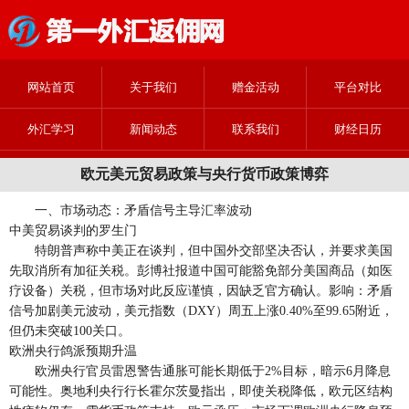
网站首页
关于我们
赠金活动
平台对比
外汇学习
新闻动态
联系我们
财经日历
欧元美元贸易政策与央行货币政策博弈
一、市场动态：矛盾信号主导汇率波动
中美贸易谈判的罗生门
特朗普声称中美正在谈判，但中国外交部坚决否认，并要求美国
先取消所有加征关税。彭博社报道中国可能豁免部分美国商品（如医
疗设备）关税，但市场对此反应谨慎，因缺乏官方确认。影响：矛盾
信号加剧美元波动，美元指数（DXY）周五上涨0.40%至99.65附近，
但仍未突破100关口。
欧洲央行鸽派预期升温
欧洲央行官员雷恩警告通胀可能长期低于2%目标，暗示6月降息
可能性。奥地利央行行长霍尔茨曼指出，即使关税降低，欧元区结构