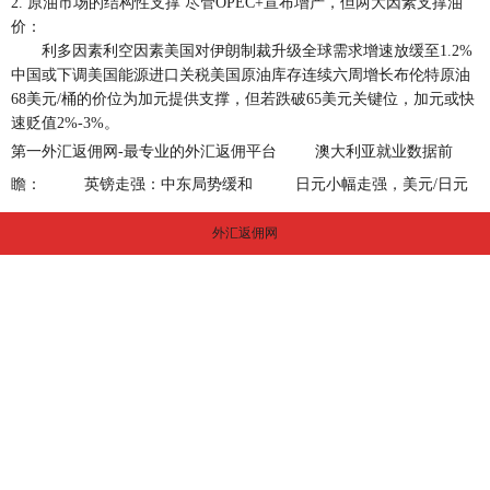
2. 原油市场的结构性支撑 尽管OPEC+宣布增产，但两大因素支撑油
价：
利多因素利空因素美国对伊朗制裁升级全球需求增速放缓至1.2%
中国或下调美国能源进口关税美国原油库存连续六周增长布伦特原油
68美元/桶的价位为加元提供支撑，但若跌破65美元关键位，加元或快
速贬值2%-3%。
第一外汇返佣网-最专业的外汇返佣平台
澳大利亚就业数据前
瞻：
英镑走强：中东局势缓和
日元小幅走强，美元/日元
外汇返佣网