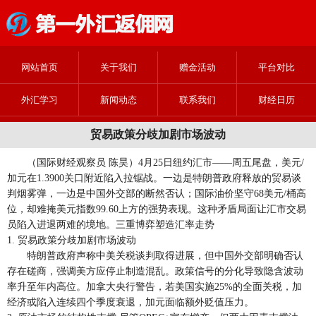
网站首页
关于我们
赠金活动
平台对比
外汇学习
新闻动态
联系我们
财经日历
贸易政策分歧加剧市场波动
（国际财经观察员 陈昊）4月25日纽约汇市——周五尾盘，美元/
加元在1.3900关口附近陷入拉锯战。一边是特朗普政府释放的贸易谈
判烟雾弹，一边是中国外交部的断然否认；国际油价坚守68美元/桶高
位，却难掩美元指数99.60上方的强势表现。这种矛盾局面让汇市交易
员陷入进退两难的境地。三重博弈塑造汇率走势
1. 贸易政策分歧加剧市场波动
特朗普政府声称中美关税谈判取得进展，但中国外交部明确否认
存在磋商，强调美方应停止制造混乱。政策信号的分化导致隐含波动
率升至年内高位。加拿大央行警告，若美国实施25%的全面关税，加
经济或陷入连续四个季度衰退，加元面临额外贬值压力。