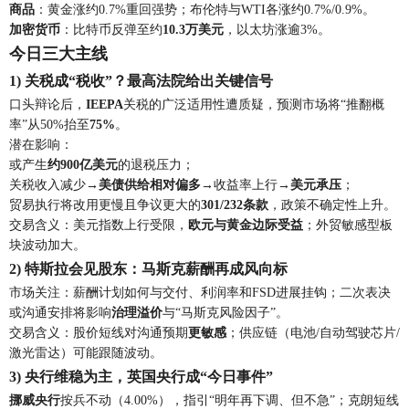
商品
：黄金涨约0.7%重回强势；布伦特与WTI各涨约0.7%/0.9%。
加密货币
：比特币反弹至约
10.3万美元
，以太坊涨逾3%。
今日三大主线
1) 关税成“税收”？最高法院给出关键信号
口头辩论后，
IEEPA
关税的广泛适用性遭质疑，预测市场将“推翻概
率”从50%抬至
75%
。
潜在影响：
或产生
约900亿美元
的退税压力；
关税收入减少→
美债供给相对偏多
→收益率上行→
美元承压
；
贸易执行将改用更慢且争议更大的
301/232条款
，政策不确定性上升。
交易含义：美元指数上行受限，
欧元与黄金边际受益
；外贸敏感型板
块波动加大。
2) 特斯拉会见股东：马斯克薪酬再成风向标
市场关注：薪酬计划如何与交付、利润率和FSD进展挂钩；二次表决
或沟通安排将影响
治理溢价
与“马斯克风险因子”。
交易含义：股价短线对沟通预期
更敏感
；供应链（电池/自动驾驶芯片/
激光雷达）可能跟随波动。
3) 央行维稳为主，英国央行成“今日事件”
挪威央行
按兵不动（4.00%），指引“明年再下调、但不急”；克朗短线