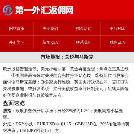
网站首页
关于我们
赠金活动
平台对比
外汇学习
新闻动态
联系我们
财经日历
市场晨报：关税与马斯克
欧洲股指普遍走低、美元小幅回落，黄金再度走强；焦点在三条主线
——①美国最高法院对关税的合宪性持怀疑态度；②特斯拉与股东会
面讨论马斯克薪酬；③多家央行维稳、英国央行决议在即。若IEEPA
关税被推翻，或触发退税、抬升美债收益率并压制美元；短线风险偏
好仍受企业财报与政策噪音左右。
盘面速览
股指
：欧股多数低开后承压；日经225涨约1.2%；美股期指小幅走
弱。
外汇
：DXY小跌；EUR/USD徘徊1.15；GBP/USD在1.3065附近等待英
银决议；USD/JPY回到154上方。