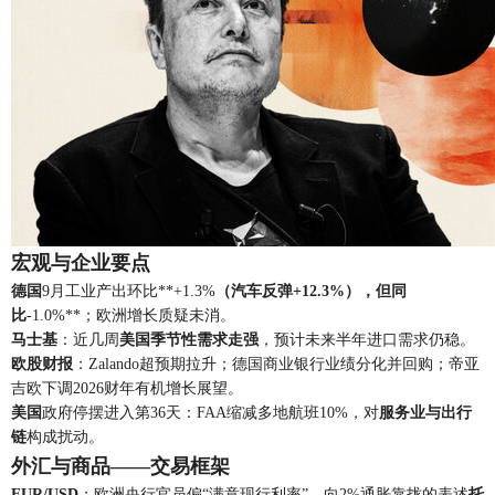
宏观与企业要点
德国
9月工业产出环比**+1.3%
（汽车反弹+12.3%），但同
比
-1.0%**；欧洲增长质疑未消。
马士基
：近几周
美国季节性需求走强
，预计未来半年进口需求仍稳。
欧股财报
：Zalando超预期拉升；德国商业银行业绩分化并回购；帝亚
吉欧下调2026财年有机增长展望。
美国
政府停摆进入第36天：FAA缩减多地航班10%，对
服务业与出行
链
构成扰动。
外汇与商品——交易框架
EUR/USD
：欧洲央行官员偏“满意现行利率”，向2%通胀靠拢的表述
托