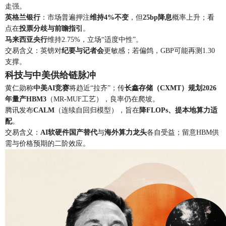
走强。
英格兰银行
：市场普遍押注
维持4%不变
，但
25bp降息
概率上升；看
点在
投票分歧与前瞻指引
。
马来西亚央行
维持2.75%，立场“适度中性”。
交易含义：英镑对
纪要与记者会
更敏感；若偏鸽，GBP可能再测1.30
支撑。
科技与中美供给链脉冲
黄仁勋称
中美AI竞赛
将趋近“拉齐”；传
长鑫存储（CXMT）
规划2026
年量产
HBM3
（MR-MUF工艺），良率仍在爬坡。
腾讯发布
CALM
（连续自回归模型），旨在
降FLOPs、提本地算力适
配
。
交易含义：
AI软硬件国产替代
与
海外算力龙头
各自受益；留意HBM供
需与价格预期的二阶效应。