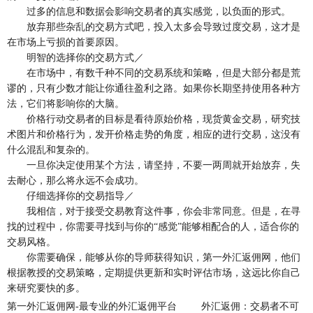
过多的信息和数据会影响交易者的真实感觉，以负面的形式。
放弃那些杂乱的交易方式吧，投入太多会导致过度交易，这才是
在市场上亏损的首要原因。
明智的选择你的交易方式／
在市场中，有数千种不同的交易系统和策略，但是大部分都是荒
谬的，只有少数才能让你通往盈利之路。如果你长期坚持使用各种方
法，它们将影响你的大脑。
价格行动交易者的目标是看待原始价格，现货黄金交易，研究技
术图片和价格行为，发开价格走势的角度，相应的进行交易，这没有
什么混乱和复杂的。
一旦你决定使用某个方法，请坚持，不要一两周就开始放弃，失
去耐心，那么将永远不会成功。
仔细选择你的交易指导／
我相信，对于接受交易教育这件事，你会非常同意。但是，在寻
找的过程中，你需要寻找到与你的“感觉”能够相配合的人，适合你的
交易风格。
你需要确保，能够从你的导师获得知识，第一外汇返佣网，他们
根据教授的交易策略，定期提供更新和实时评估市场，这远比你自己
来研究要快的多。
第一外汇返佣网-最专业的外汇返佣平台
外汇返佣：交易者不可