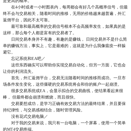
是更高的概率。
在4小时或者一小时图表内，每周都会有好几个高概率信号，但最
终不会与交易相关，随着时间的推移，无用的价格越来越普遍，外汇
返佣平台，因此不太可靠。
最可靠和最高概率的交易信号根本不会高频率发生，如果真的是
这样，那么每个人都是富有的交易者了。
日间交易本身并不有趣，有趣的是赚钱， 日间交易并不是什么简
单的赚钱方法，事实上，它是最难的，这就是为什么我像瘟疫一样躲
避它。
忘记系统和EA吧／
这些东西确实可以帮助你实现交易自动化，但另一方面，它也会
让你的利润流失。
首先，外汇返佣平台，交易无法随着时间的推移而成功。一旦市
场条件发生变化，这些僵硬的交易系统将会和你的账户一起崩溃。
很多交易系统或EA，会显示拟合的交易曲线，使结果看起来很
棒， 但最终都会崩溃和燃烧，而且很快。
交易要想成功，是学习正确有效交易方法的最终结果，并且要保
持纪律性，与交易感相结合，随时管理风险。
没有花式交易电脑／
对于我的交易来说，我只有一台电脑，一个屏幕，使用一个简单
的MT4交易终端。