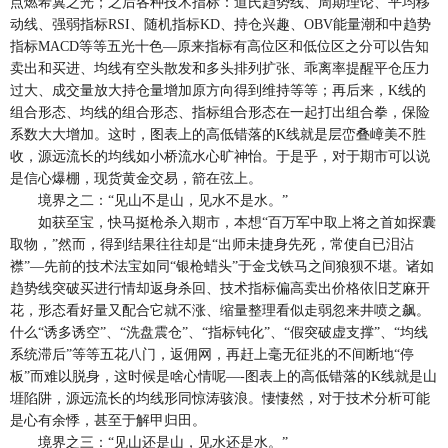
点燃希冀之光；之后各种技术指标：道氏趋势线、周期理论、平均移
动线、强弱指标RSI、随机指标KD、持仓兴趣、OBV能量潮和中趋势
指标MACD等等五光十色—原来指标有高位区和低位区之分可以告知
卖出和买进、均线有空头散发和多头排列扩张、乖离率提醒平仓压力
过大、成交量放大持仓量增加原方向得到维持等等；再后来，K线的
组合形态、均线的组合形态、指标组合形态在一起打出组合拳，保险
系数大大增加。这时，图表上的高低错落的K线就是层峦叠嶂美不胜
收，源远流长的均线如小桥流水心旷神怡。于是乎，对于期市可以说
是信心爆棚，现货黄金交易，箭在弦上。
境界之二：“见山不是山，见水不是水。”
如获至宝，快马挺枪杀入期市，本想“百万军中取上将之首如探囊
取物，”然而，得到结果往往却是“出师未捷身先死，常使自已泪沾
襟”—先前的技术法宝如同“银枪蜡头”于金戈铁马之间狼狈不堪。诸如
趋势线突破买进行情却返身杀回、技术指标偏高卖出价格依旧芝麻开
花，形态看好量又配合它就不涨、缩量整理看似走弱忽来井喷之飙。
什么“诱多诱空”、“洗盘震仓”、“指标钝化”、“假突破虚支撑”、“均线
系统滞后”等等五花八门，返佣网，再赶上毫无征兆的不间断地“停
板”而难以脱身，这时候是啥心情呢—-图表上的高低错落的K线就是山
堐陷阱，源远流长的均线形同惊涛骇浪。悽悽然，对于技术分析可能
是心有余悸，甚至于解甲归田。
境界之三：“见山还是山，见水还是水。”