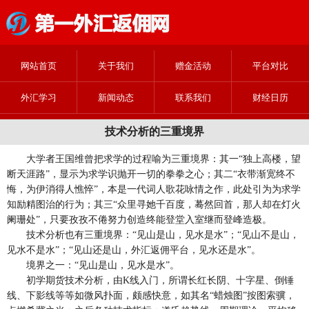
网站首页
关于我们
赠金活动
平台对比
外汇学习
新闻动态
联系我们
财经日历
技术分析的三重境界
大学者王国维曾把求学的过程喻为三重境界：其一“独上高楼，望
断天涯路”，显示为求学识抛开一切的拳拳之心；其二“衣带渐宽终不
悔，为伊消得人憔悴”，本是一代词人歌花咏情之作，此处引为为求学
知励精图治的行为；其三“众里寻她千百度，蓦然回首，那人却在灯火
阑珊处”，只要孜孜不倦努力创造终能登堂入室继而登峰造极。
技术分析也有三重境界：“见山是山，见水是水”；“见山不是山，
见水不是水”；“见山还是山，外汇返佣平台，见水还是水”。
境界之一：“见山是山，见水是水”。
初学期货技术分析，由K线入门，所谓长红长阴、十字星、倒锤
线、下影线等等如微风扑面，颇感快意，如其名“蜡烛图”按图索骥，