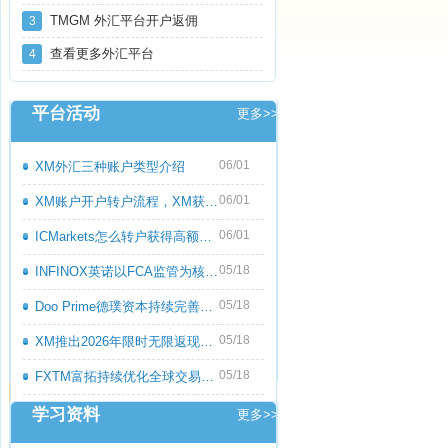
TMGM 外汇平台开户返佣
3
查看更多外汇平台
4
平台活动
更多>>
06/01
XM外汇三种账户类型介绍
06/01
XM账户开户转户流程，XM获取高额返佣教程
06/01
ICMarkets怎么转户获得高额返佣呢？ICMark
05/18
INFINOX英诺以FCA监管为核心优势，持续优化
05/18
Doo Prime德璞资本持续完善多资产交易服务
05/18
XM推出2026年限时无限返现活动，交易越多
05/18
FXTM富拓持续优化全球交易服务，多元化产
学习资料
更多>>