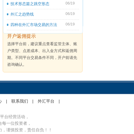
06/19
技术形态篇之跳空形态
06/19
外汇之趋势线
06/19
四种在外汇市场交易的方法
开户返佣提示
选择平台前，建议重点查看监管主体、账
户类型、点差成本、出入金方式和返佣周
期。不同平台交易条件不同，开户前请先
咨询确认。
心
|
联系我们
|
外汇平台
|
平台经营活动，
合每一位投资者，
力，谨慎投资，责任自负！！