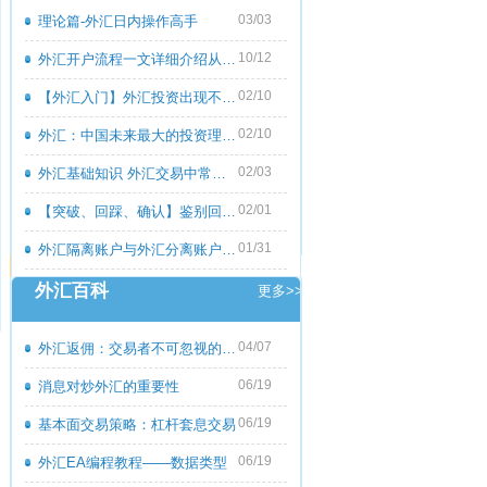
03/03
理论篇-外汇日内操作高手
10/12
外汇开户流程一文详细介绍从零到一
02/10
【外汇入门】外汇投资出现不良心态的原
02/10
外汇：中国未来最大的投资理财市场
02/03
外汇基础知识 外汇交易中常见的外汇专用
02/01
【突破、回踩、确认】鉴别回撤和倒退
01/31
外汇隔离账户与外汇分离账户的区别
外汇百科
更多>>
04/07
外汇返佣：交易者不可忽视的隐藏收益
06/19
消息对炒外汇的重要性
06/19
基本面交易策略：杠杆套息交易
06/19
外汇EA编程教程――数据类型