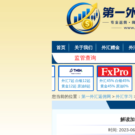
首页
关于我们
外汇赠金
外
监管查询
外汇4 白银4
外汇7起 白银12起
外汇45% 白银45%
黄金4 原油4
黄金12起 原油8起
黄金45% 原油0%
您当前的位置：
第一外汇返佣网
>
外汇学习
解读加
时间:
2023-0