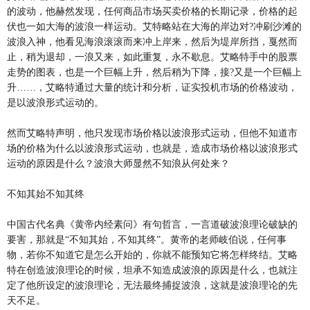
的波动，他赫然发现，任何商品市场买卖价格的长期记录，价格的起
伏也一如大海的波浪一样运动。艾特略站在大海的岸边对?冲刷沙滩的
波浪入神，他看见海浪滚滚而来冲上岸来，然后为堤岸所挡，戛然而
止，稍为退却，一浪又来，如此重复，永不歇息。艾略特手中的股票
走势的图表，也是一个巨幅上升，然后稍为下降，接?又是一个巨幅上
升……，艾略特通过大量的统计和分析，证实投机市场的价格波动，
是以波浪形式运动的。
然而艾略特声明，他只发现市场价格以波浪形式运动，但他不知道市
场的价格为什么以波浪形式运动，也就是，造成市场价格以波浪形式
运动的原因是什么？波浪大师显然不知浪从何处来？
不知其始不知其终
中国古代名典《黄帝内经素问》有句哲言，一言道破波浪理论破缺的
要害，那就是“不知其始，不知其终”。黄帝的老师岐伯说，任何事
物，若你不知道它是怎么开始的，你就不能预知它将怎样终结。艾略
特在创造波浪理论的时候，坦承不知造成波浪的原因是什么，也就注
定了他所设定的波浪理论，无法最终捕捉波浪，这就是波浪理论的先
天不足。