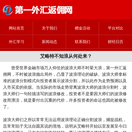
网站首页
关于我们
赠金活动
平台对比
外汇学习
新闻动态
联系我们
财经日历
艾略特不知浪从何处来？
曾受世界金融市场万人仰仗的波浪大师不时晕大浪，第一外汇返
佣网，不时被波浪抛出局外，凸显了波浪理论的破缺。波浪大师拿标
准的波浪分割模式向投资者展示波浪分割，并以此作为走势预测以及
入市买卖的依据。当实际的市场走势背离波浪大师的波浪分割时，波
浪大师们一句轻描淡写的波浪修改，投资者不是要因大师们的波浪修
改而湮没，就是要付出沉重的代价，许多投资者的命运也因此被修改
了。
波浪大师们之所以常常无法运用波浪理论正确分割波浪，捕捉战机，
且常常陷于无法自圆其说的境地，说明从艾略特开始以至发展至今曰