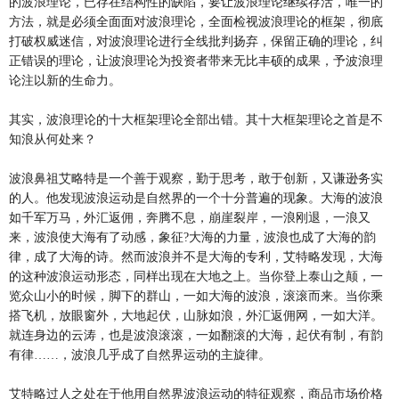
的波浪理论，已存在结构性的缺陷，要让波浪理论继续存活，唯一的
方法，就是必须全面面对波浪理论，全面检视波浪理论的框架，彻底
打破权威迷信，对波浪理论进行全线批判扬弃，保留正确的理论，纠
正错误的理论，让波浪理论为投资者带来无比丰硕的成果，予波浪理
论注以新的生命力。
其实，波浪理论的十大框架理论全部出错。其十大框架理论之首是不
知浪从何处来？
波浪鼻祖艾略特是一个善于观察，勤于思考，敢于创新，又谦逊务实
的人。他发现波浪运动是自然界的一个十分普遍的现象。大海的波浪
如千军万马，外汇返佣，奔腾不息，崩崖裂岸，一浪刚退，一浪又
来，波浪使大海有了动感，象征?大海的力量，波浪也成了大海的韵
律，成了大海的诗。然而波浪并不是大海的专利，艾特略发现，大海
的这种波浪运动形态，同样出现在大地之上。当你登上泰山之颠，一
览众山小的时候，脚下的群山，一如大海的波浪，滚滚而来。当你乘
搭飞机，放眼窗外，大地起伏，山脉如浪，外汇返佣网，一如大洋。
就连身边的云涛，也是波浪滚滚，一如翻滚的大海，起伏有制，有韵
有律……，波浪几乎成了自然界运动的主旋律。
艾特略过人之处在于他用自然界波浪运动的特征观察，商品市场价格