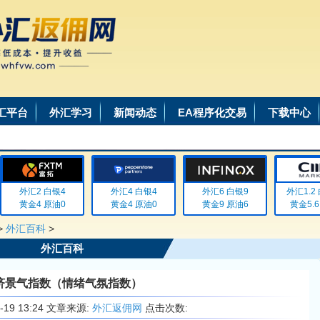
汇平台
外汇学习
新闻动态
EA程序化交易
下载中心
外汇2 白银4
外汇4 白银4
外汇6 白银9
外汇1.2 白
黄金4 原油0
黄金4 原油0
黄金9 原油6
黄金5.6 
>
外汇百科
>
外汇百科
济景气指数（情绪气氛指数）
6-19 13:24 文章来源:
外汇返佣网
点击次数: