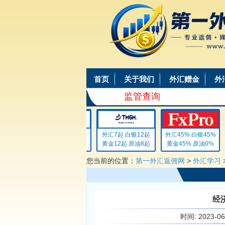
首页
关于我们
外汇赠金
外
监管查询
外汇4 白银4
外汇7起 白银12起
外汇45% 白银45%
黄金4 原油4
黄金12起 原油8起
黄金45% 原油0%
您当前的位置：
第一外汇返佣网
>
外汇学习
经
时间:
2023-0