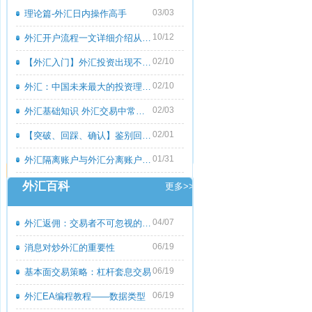
03/03
理论篇-外汇日内操作高手
10/12
外汇开户流程一文详细介绍从零到一
02/10
【外汇入门】外汇投资出现不良心态的原
02/10
外汇：中国未来最大的投资理财市场
02/03
外汇基础知识 外汇交易中常见的外汇专用
02/01
【突破、回踩、确认】鉴别回撤和倒退
01/31
外汇隔离账户与外汇分离账户的区别
外汇百科
更多>>
04/07
外汇返佣：交易者不可忽视的隐藏收益
06/19
消息对炒外汇的重要性
06/19
基本面交易策略：杠杆套息交易
06/19
外汇EA编程教程――数据类型