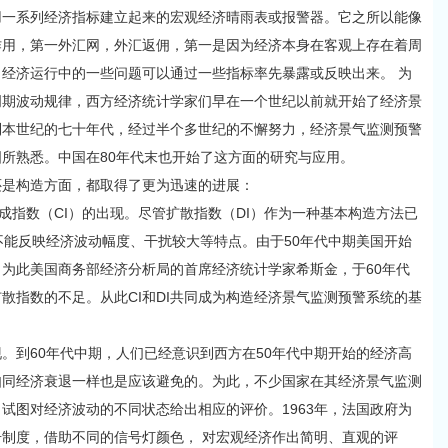
系列经济指标建立起来的宏观经济晴雨表或报警器。它之所以能像
作用，第一外汇网，外汇返佣，第一是因为经济本身在客观上存在着周
经济运行中的一些问题可以通过一些指标率先暴露或反映出来。 为
周期波动规律，西方经济统计学家们早在一个世纪以前就开始了经济景
到本世纪的七十年代，经过半个多世纪的不懈努力，经济景气监测预警
所熟悉。中国在80年代末也开始了这方面的研究与应用。
是构造方面，都取得了更为迅速的进展：
指数（CI）的出现。尽管扩散指数（DI）作为一种基本构造方法已
不能反映经济波动幅度、干扰较大等特点。由于50年代中期美国开始
为此美国商务部经济分析局的首席经济统计学家希斯金，于60年代
扩散指数的不足。从此CI和DI共同成为构造经济景气监测预警系统的基
到60年代中期，人们已经意识到西方在50年代中期开始的经济高
如同经济衰退一样也是应该避免的。为此，不少国家在其经济景气监测
试图对经济波动的不同状态给出相应的评价。1963年，法国政府为
制度，借助不同的信号灯颜色， 对宏观经济作出简明、直观的评