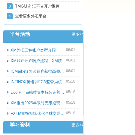
TMGM 外汇平台开户返佣
3
查看更多外汇平台
4
平台活动
更多>>
06/01
XM外汇三种账户类型介绍
06/01
XM账户开户转户流程，XM获取高额返佣教程
06/01
ICMarkets怎么转户获得高额返佣呢？ICMark
05/18
INFINOX英诺以FCA监管为核心优势，持续优化
05/18
Doo Prime德璞资本持续完善多资产交易服务
05/18
XM推出2026年限时无限返现活动，交易越多
05/18
FXTM富拓持续优化全球交易服务，多元化产
学习资料
更多>>