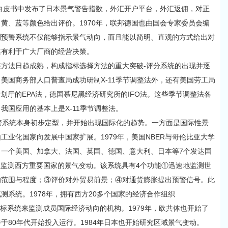
济白皮书中发布了日本景气警告指数，外汇开户平台，外汇返佣，对正
黄、蓝等颜色给出评价。1970年，联邦德国也由国会专家委员会编
测预警系统不仅能够指示景气动向，而且能以简明、直观的方式给出对
其有利于广大厂商的经营决策。
法日趋成熟，构成指标选择方法的重大突破-评分系统的出现并逐
美国商务部人口普查局成功研制X-11季节调整法外，还有美国劳工局
本企划厅的EPA法，德国慕尼黑经济研究所的IFO法。这些季节调整法各
我国应用的基本上是X-11季节调整法。
系统本身初步定型，并开始出现国际化的趋势。一方面是国际性景
工业化国家向发展中国家扩展。1979年，美国NBER与哥伦比亚大学
一个美国、加拿大、法国、英国、德国、意大利、日本等7个发达国
用以监测西方重要国家的景气变动。该系统具有4个功能①迅速地监测世
的范围与程度；③评价对外贸易前景；④对通货膨胀提出预警信号。此
测系统。1978年，拥有西方20多个国家的经济合作组织
指标系统来监测成员国际经济动向的机构。1979年，欧共体也开始了
于80年代开始投入运行。1984年日本也开始研究区域景气变动。