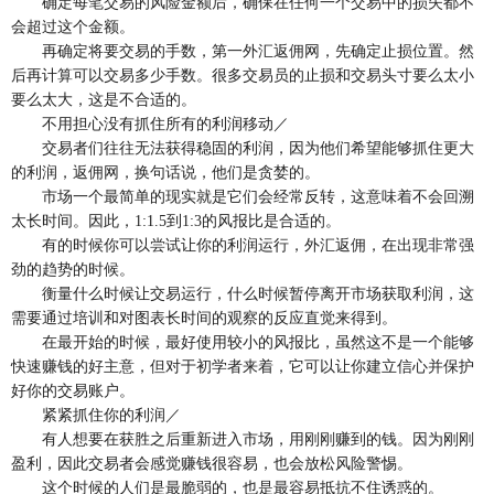
确定每笔交易的风险金额后，确保在任何一个交易中的损失都不
会超过这个金额。
再确定将要交易的手数，第一外汇返佣网，先确定止损位置。然
后再计算可以交易多少手数。很多交易员的止损和交易头寸要么太小
要么太大，这是不合适的。
不用担心没有抓住所有的利润移动／
交易者们往往无法获得稳固的利润，因为他们希望能够抓住更大
的利润，返佣网，换句话说，他们是贪婪的。
市场一个最简单的现实就是它们会经常反转，这意味着不会回溯
太长时间。因此，1:1.5到1:3的风报比是合适的。
有的时候你可以尝试让你的利润运行，外汇返佣，在出现非常强
劲的趋势的时候。
衡量什么时候让交易运行，什么时候暂停离开市场获取利润，这
需要通过培训和对图表长时间的观察的反应直觉来得到。
在最开始的时候，最好使用较小的风报比，虽然这不是一个能够
快速赚钱的好主意，但对于初学者来着，它可以让你建立信心并保护
好你的交易账户。
紧紧抓住你的利润／
有人想要在获胜之后重新进入市场，用刚刚赚到的钱。因为刚刚
盈利，因此交易者会感觉赚钱很容易，也会放松风险警惕。
这个时候的人们是最脆弱的，也是最容易抵抗不住诱惑的。