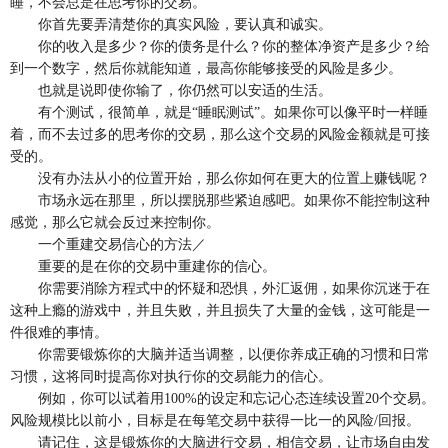
睡，不会总是在思考你的交易。
你首先要弄清楚你的真实风险，要认真和诚实。
你的收入是多少？你的债务是什么？你的整体净资产是多少？给
到一个数字，然后你就能知道，最高你能够接受的风险是多少。
也就是说即使你输了，你仍然可以安适的生活。
有个测试，很简单，就是“睡眠测试”。如果你可以像平时一样睡
着，而不去过多的思考你的交易，那么这个交易的风险金额就是可接
受的。
没有办法从小的位置开始，那么你如何在更大的位置上赚钱呢？
市场永远在那里，所以摆脱那些紧迫感吧。如果你不能控制这种
感觉，那么它就会反过来控制你。
一个重建交易信心的方法／
重要的是在你的交易中重建你的信心。
你需要消除方程式中的怀疑和恐惧，外汇返佣，如果你沉迷于在
这种上瘾的游戏中，并且失败，并且损失了大量的金钱，这可能是一
件很难的事情。
你需要锻炼你的大脑并适当调整，以便你养成正确的习惯和日常
习惯，这将同时提高你对执行你的交易能力的信心。
例如，你可以试着用100%的设定和忘记心态连续设置20个交易。
风险规模比以前小，目标是在每笔交易中获得一比一的风险/回报。
请记住，这是锻炼你的大脑进行交易，相信交易，让市场自由发