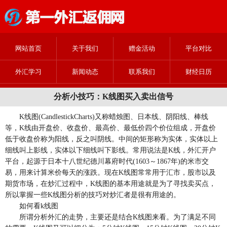
网站首页
关于我们
赠金活动
平台对比
外汇学习
新闻动态
联系我们
财经日历
分析小技巧：K线图买入卖出信号
K线图(CandlestickCharts)又称蜡烛图、日本线、阴阳线、棒线
等，K线由开盘价、收盘价、最高价、最低价四个价位组成，开盘价
低于收盘价称为阳线，反之叫阴线。中间的矩形称为实体，实体以上
细线叫上影线，实体以下细线叫下影线。常用说法是K线，外汇开户
平台，起源于日本十八世纪德川幕府时代(1603～1867年)的米市交
易，用来计算米价每天的涨跌。现在K线图常常用于汇市，股市以及
期货市场，在炒汇过程中，K线图的基本用途就是为了寻找卖买点，
所以掌握一些K线图分析的技巧对炒汇者是很有用途的。
如何看k线图
所谓分析外汇的走势，主要还是结合K线图来看。为了满足不同