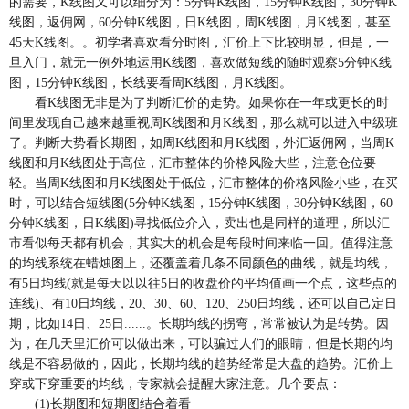
的需要，K线图又可以细分为：5分钟K线图，15分钟K线图，30分钟K
线图，返佣网，60分钟K线图，日K线图，周K线图，月K线图，甚至
45天K线图。。初学者喜欢看分时图，汇价上下比较明显，但是，一
旦入门，就无一例外地运用K线图，喜欢做短线的随时观察5分钟K线
图，15分钟K线图，长线要看周K线图，月K线图。
看K线图无非是为了判断汇价的走势。如果你在一年或更长的时
间里发现自己越来越重视周K线图和月K线图，那么就可以进入中级班
了。判断大势看长期图，如周K线图和月K线图，外汇返佣网，当周K
线图和月K线图处于高位，汇市整体的价格风险大些，注意仓位要
轻。当周K线图和月K线图处于低位，汇市整体的价格风险小些，在买
时，可以结合短线图(5分钟K线图，15分钟K线图，30分钟K线图，60
分钟K线图，日K线图)寻找低位介入，卖出也是同样的道理，所以汇
市看似每天都有机会，其实大的机会是每段时间来临一回。值得注意
的均线系统在蜡烛图上，还覆盖着几条不同颜色的曲线，就是均线，
有5日均线(就是每天以以往5日的收盘价的平均值画一个点，这些点的
连线)、有10日均线，20、30、60、120、250日均线，还可以自己定日
期，比如14日、25日......。长期均线的拐弯，常常被认为是转势。因
为，在几天里汇价可以做出来，可以骗过人们的眼睛，但是长期的均
线是不容易做的，因此，长期均线的趋势经常是大盘的趋势。汇价上
穿或下穿重要的均线，专家就会提醒大家注意。几个要点：
(1)长期图和短期图结合着看