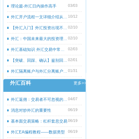
03/03
理论篇-外汇日内操作高手
10/12
外汇开户流程一文详细介绍从零到一
02/10
【外汇入门】外汇投资出现不良心态的原
02/10
外汇：中国未来最大的投资理财市场
02/03
外汇基础知识 外汇交易中常见的外汇专用
02/01
【突破、回踩、确认】鉴别回撤和倒退
01/31
外汇隔离账户与外汇分离账户的区别
外汇百科
更多>>
04/07
外汇返佣：交易者不可忽视的隐藏收益
06/19
消息对炒外汇的重要性
06/19
基本面交易策略：杠杆套息交易
06/19
外汇EA编程教程――数据类型