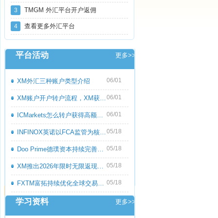
TMGM 外汇平台开户返佣
3
查看更多外汇平台
4
平台活动
更多>>
06/01
XM外汇三种账户类型介绍
06/01
XM账户开户转户流程，XM获取高额返佣教程
06/01
ICMarkets怎么转户获得高额返佣呢？ICMark
05/18
INFINOX英诺以FCA监管为核心优势，持续优化
05/18
Doo Prime德璞资本持续完善多资产交易服务
05/18
XM推出2026年限时无限返现活动，交易越多
05/18
FXTM富拓持续优化全球交易服务，多元化产
学习资料
更多>>