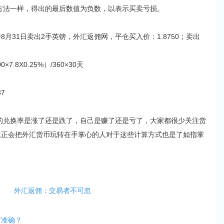
法一样，得出的最后数值为负数，以表示买卖亏损。
31日卖出2手英镑，外汇返佣网，平仓买入价：1.8750；卖出
.8X0.25%）/360×30天
7
兑换率是涨了还是跌了，自己是赚了还是亏了，大家都很少关注货
真正会把外汇货币玩转在手掌心的人对于这些计算方式也是了如指掌
外汇返佣：交易者不可忽
才准确？