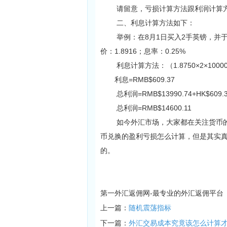
请留意，亏损计算方法跟利润计算方
二、利息计算方法如下：
举例：在8月1日买入2手英镑，并于8月
价：1.8916；息率：0.25%
利息计算方法：（1.8750×2×100000×7
利息=RMB$609.37
总利润=RMB$13990.74+HK$609.3
总利润=RMB$14600.11
如今外汇市场，大家都在关注货币的
币兑换的盈利亏损怎么计算，但是其实
的。
第一外汇返佣网-最专业的外汇返佣平台
上一篇：
随机震荡指标
下一篇：
外汇交易成本究竟该怎么计算