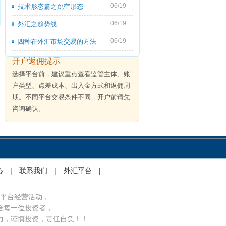
06/19
技术形态篇之跳空形态
06/19
外汇之趋势线
06/19
四种在外汇市场交易的方法
开户返佣提示
选择平台前，建议重点查看监管主体、账
户类型、点差成本、出入金方式和返佣周
期。不同平台交易条件不同，开户前请先
咨询确认。
心
|
联系我们
|
外汇平台
|
平台经营活动，
合每一位投资者，
力，谨慎投资，责任自负！！