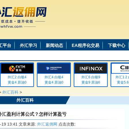
汇平台
外汇学习
新闻动态
EA程序化交易
下载中心
外汇2 白银4
外汇4 白银4
外汇6 白银9
外汇1.2 白
黄金4 原油0
黄金4 原油0
黄金9 原油6
黄金5.6 
>
外汇百科
>
外汇百科
外汇盈利计算公式？怎样计算盈亏
6-19 13:41 文章来源:
外汇返佣网
点击次数: