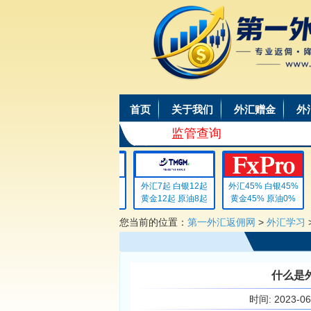
首页
关于我们
外汇赠金
外
监管查询
外汇4 白银4
外汇7起 白银12起
外汇45% 白银45%
黄金4 原油4
黄金12起 原油8起
黄金45% 原油0%
您当前的位置：
第一外汇返佣网
>
外汇学习
什么是
时间:
2023-0