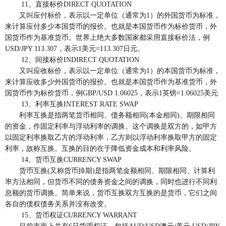
11、直接标价DIRECT QUOTATION
又叫应付标价，表示以一定单位（通常为1）的外国货币为标准，
来计算应付多少本国货币的报价。也就是本国货币作为标价货币，外
国货币作为基准货币。世界上绝大多数国家都采用直接标价法，例
USD/JPY 113.307，表示1美元=113.307日元。
12、间接标价INDIRECT QUOTATION
又叫应收标价，表示以一定单位（通常为1）的本国货币为标准，
来计算应收多少外国货币的报价。也就是本国货币作为基准货币，外
国货币作为标价货币，例GBP/USD 1.06025，表示1英镑=1.06025美元
13、利率互换INTEREST RATE SWAP
利率互换是指两笔货币相同、债务额相同(本金相同)、期限相同
的资金，作固定利率与浮动利率的调换。这个调换是双方的，如甲方
以固定利率换取乙方的浮动利率，乙方则以浮动利率换取甲方的固定
利率，故称互换。互换的目的在于降低资金成本和利率风险。
14、货币互换CURRENCY SWAP
货币互换(又称货币掉期)是指两笔金额相同、期限相同、计算利
率方法相同，但货币不同的债务资金之间的调换，同时也进行不同利
息额的货币调换。简单来说，货币互换双方互换的是货币，它们之间
各自的债权债务关系并没有改变。
15、货币权证CURRENCY WARRANT