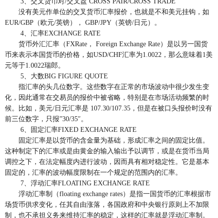
3、交叉货币对/交叉盘 CROSS PAIR/CROSS TRADE
没有美元作单位的交叉货币汇率报价，也就是不和美元挂钩，如
EUR/GBP（欧元/英镑）， GBP/JPY（英镑/日元）。
4、汇率EXCHANGE RATE
货币外汇汇率（FXRate， Foreign Exchange Rate）是以另一国货
币来表示本国货币的价格，如USD/CHF汇率为1.0022，那么意味着1美
元等于1.0022瑞郎。
5、大数BIG FIGURE QUOTE
指汇率的头几位数字。这些数字在正常的市场波动中很少发生变
化，因此通常在交易员的报价中被省略，特别是在市场活动频繁的时
候。比如，美元/日元汇率是 107.30/107.35，但是在被口头报价时没有
前三位数字，只报”30/35″。
6、固定汇率FIXED EXCHANGE RATE
固定汇率是以货币的含金量为基础，形成汇率之间的固定比值。
这种制定下的汇率或是由黄金的输入输出予以调节，或是在货币当局
调控之下，在法定幅度内进行波动，因而具有相对稳定性。它是基本
固定的，汇率的波动幅度限制在一个规定的范围内的汇率。
7、浮动汇率FLOATING EXCHANGE RATE
浮动汇率制（floating exchange rates）是指一国货币的汇率根据市
场货币供求变化，任其自由涨落，各国政府和中央银行原则上不加限
制，也不承担义务来维持汇率的稳定，这样的汇率就是浮动汇率制。