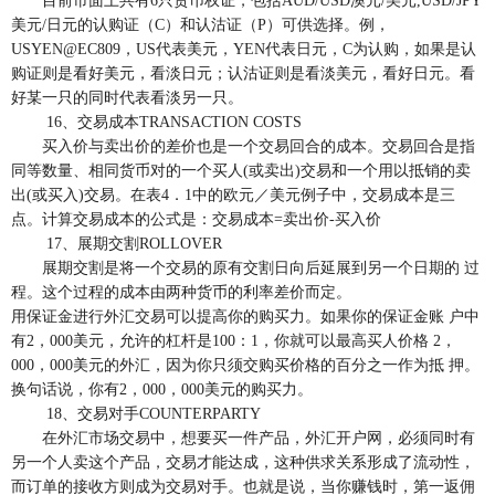
目前市面上共有6只货币权证，包括AUD/USD澳元/美元,USD/JPY
美元/日元的认购证（C）和认沽证（P）可供选择。例，
USYEN@EC809，US代表美元，YEN代表日元，C为认购，如果是认
购证则是看好美元，看淡日元；认沽证则是看淡美元，看好日元。看
好某一只的同时代表看淡另一只。
16、交易成本TRANSACTION COSTS
买入价与卖出价的差价也是一个交易回合的成本。交易回合是指
同等数量、相同货币对的一个买人(或卖出)交易和一个用以抵销的卖
出(或买入)交易。在表4．1中的欧元／美元例子中，交易成本是三
点。计算交易成本的公式是：交易成本=卖出价-买入价
17、展期交割ROLLOVER
展期交割是将一个交易的原有交割日向后延展到另一个日期的 过
程。这个过程的成本由两种货币的利率差价而定。
用保证金进行外汇交易可以提高你的购买力。如果你的保证金账 户中
有2，000美元，允许的杠杆是100：1，你就可以最高买人价格 2，
000，000美元的外汇，因为你只须交购买价格的百分之一作为抵 押。
换句话说，你有2，000，000美元的购买力。
18、交易对手COUNTERPARTY
在外汇市场交易中，想要买一件产品，外汇开户网，必须同时有
另一个人卖这个产品，交易才能达成，这种供求关系形成了流动性，
而订单的接收方则成为交易对手。也就是说，当你赚钱时，第一返佣