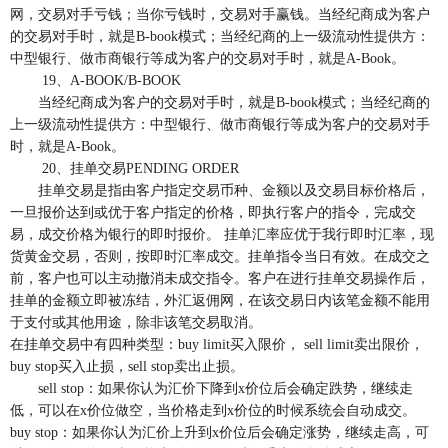
网，交易对手亏钱；当你亏钱时，交易对手赢钱。当经纪商成为客户
的交易对手时，就是B-book模式；当经纪商的上一级流动性提供方：
中型银行、做市商银行等成为客户的交易对手时，就是A-Book。
19、A-BOOK/B-BOOK
当经纪商成为客户的交易对手时，就是B-book模式；当经纪商的
上一级流动性提供方：中型银行、做市商银行等成为客户的交易对手
时，就是A-Book。
20、挂单交易PENDING ORDER
挂单交易是指由客户指定交易币种、金额以及交易目标价格后，
一旦报价达到或优于客户指定的价格，即执行客户的指令，完成交
易，成交价格为银行的即时报价。 挂单汇率应优于我行即时汇率，现
货黄金交易，否则，按即时汇率成交。挂单指令当日有效。在成交之
前，客户也可以主动撤消未成交指令。客户在进行挂单交易操作后，
挂单的金额立即被冻结，外汇返佣网，在该交易日内该笔金额不能用
于支付或其他用途，除非该笔交易取消。
在挂单交易中有四种类型：buy limit买入限价， sell limit卖出限价，
buy stop买入止损，sell stop卖出止损。
sell stop：如果你认为汇价下降到x价位后会确定跌势，继续走
低，可以在x价位做空，当价格走到x价位的时候系统会自动成交。
buy stop：如果你认为汇价上升到x价位后会确定涨势，继续走高，可