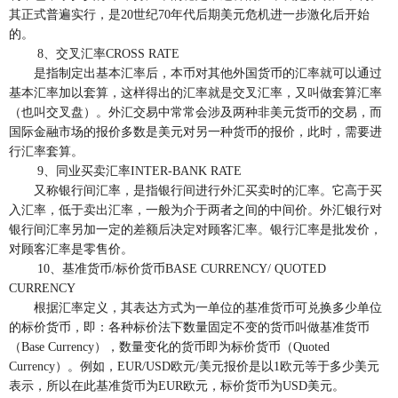
其正式普遍实行，是20世纪70年代后期美元危机进一步激化后开始
的。
8、交叉汇率CROSS RATE
是指制定出基本汇率后，本币对其他外国货币的汇率就可以通过
基本汇率加以套算，这样得出的汇率就是交叉汇率，又叫做套算汇率
（也叫交叉盘）。外汇交易中常常会涉及两种非美元货币的交易，而
国际金融市场的报价多数是美元对另一种货币的报价，此时，需要进
行汇率套算。
9、同业买卖汇率INTER-BANK RATE
又称银行间汇率，是指银行间进行外汇买卖时的汇率。它高于买
入汇率，低于卖出汇率，一般为介于两者之间的中间价。外汇银行对
银行间汇率另加一定的差额后决定对顾客汇率。银行汇率是批发价，
对顾客汇率是零售价。
10、基准货币/标价货币BASE CURRENCY/ QUOTED
CURRENCY
根据汇率定义，其表达方式为一单位的基准货币可兑换多少单位
的标价货币，即：各种标价法下数量固定不变的货币叫做基准货币
（Base Currency），数量变化的货币即为标价货币（Quoted
Currency）。例如，EUR/USD欧元/美元报价是以1欧元等于多少美元
表示，所以在此基准货币为EUR欧元，标价货币为USD美元。