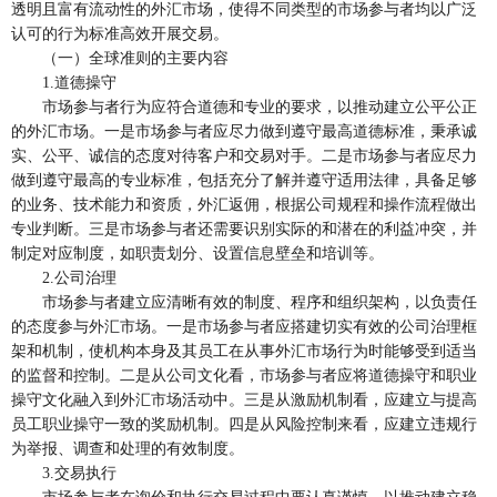
透明且富有流动性的外汇市场，使得不同类型的市场参与者均以广泛
认可的行为标准高效开展交易。
（一）全球准则的主要内容
1.道德操守
市场参与者行为应符合道德和专业的要求，以推动建立公平公正
的外汇市场。一是市场参与者应尽力做到遵守最高道德标准，秉承诚
实、公平、诚信的态度对待客户和交易对手。二是市场参与者应尽力
做到遵守最高的专业标准，包括充分了解并遵守适用法律，具备足够
的业务、技术能力和资质，外汇返佣，根据公司规程和操作流程做出
专业判断。三是市场参与者还需要识别实际的和潜在的利益冲突，并
制定对应制度，如职责划分、设置信息壁垒和培训等。
2.公司治理
市场参与者建立应清晰有效的制度、程序和组织架构，以负责任
的态度参与外汇市场。一是市场参与者应搭建切实有效的公司治理框
架和机制，使机构本身及其员工在从事外汇市场行为时能够受到适当
的监督和控制。二是从公司文化看，市场参与者应将道德操守和职业
操守文化融入到外汇市场活动中。三是从激励机制看，应建立与提高
员工职业操守一致的奖励机制。四是从风险控制来看，应建立违规行
为举报、调查和处理的有效制度。
3.交易执行