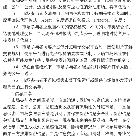
市场参与者在询价和执行交易过程中要认真谨慎，以推动建立稳
建、公平、公开、适度透明以及富有流动性的外汇市场。具体包括：
（1）市场参与者应清楚自己的角色和能力，特别是接到客单时，
应明确以代理模式（Agent）交易还是自营模式（Principal）交易；
（2）市场参与者应根据不同的交易模式、不同的订单类型公平、
透明地处理交易，且无论在何种模式下均应公平、透明地对待客户，
披露相关信息；
（3）市场参与者向客户提供外汇电子交易平台时，应使用户了解
交易规则，使用平台进行电子报价的要求或限制，明确市场风险在什
么时点可能发生转移，妥善披露订阅服务以及市场数据等附赠服务；
（4）仅在自营模式下，市场参与者才能提前对冲客户订单风险，
并需公平、透明；
（5）市场参与者不得以损害市场正常运行或阻碍市场价格发现过
程为目的进行交易等。
4.信息共享
市场参与者之间应清晰、准确沟通，保护好涉密信息，以推动建
立稳建、公平、公开、适度透明以及富有流动性的外汇市场。一是信
息保密：市场参与者应清楚识别，并保护保密信息安全性，保密信息
包括市场参与者和其客户过去、现在和未来的交易活动、头寸，在交
易活动中产生或收到的敏感信息等。除特定情况外，市场参与者不得
向第三方披露保密信息。二是信息交流：应运用清楚、准确、专业的