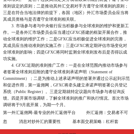
准则设定的原则；二是推动其外汇交易对手方遵守全球准则的原则；
三是在符合当地法律的前提下，各国（地区）外汇市场委员会应当将
其成员资格与是否遵守全球准则相关联。
3. 市场参与者与中央银行应当积极参与全球准则的维护和更新工
作。一是各外汇市场委员会应当通过GFXC搭建的框架开展合作，推
动全球准则的维护工作；二是GFXC应当积极促进全球准则的完善，
其成员应当推动准则的实施工作；三是GFXC将定期评估市场变化对
全球准则的影响；四是GFXC将同时监测全球准则发布后是否得以成
功实施。
4. GFXC近期的准则推广工作：一是在全球范围内推动市场参与
者签署全球准则后附的遵守全球准则承诺声明（Statement of
Commitment）；二是为推动上述承诺声明的签署并通过公示起到示范
和促进作用，第一返佣网，GFXC将牵头建立承诺声明签署公共登记
系统（Public Register）。三是定期就特定议题向市场参与者征询反
馈。四是开展市场调研，了解全球准则的推广和执行情况。首次市场
调研将于9月底开展，为期一个月。
第一外汇返佣网-最专业的外汇返佣平台
外汇返佣：交易者不可
忽
消息对炒外汇的重要性
基本面交易策略：杠杆套