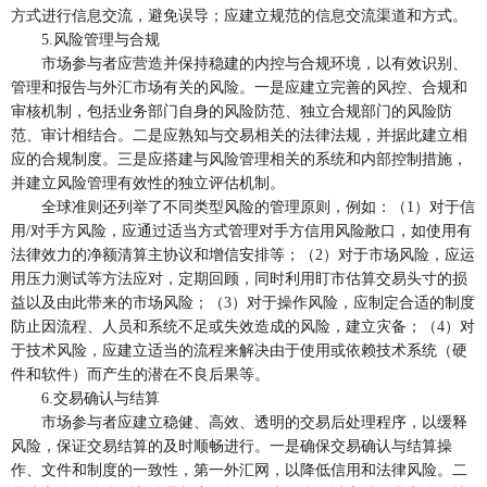
方式进行信息交流，避免误导；应建立规范的信息交流渠道和方式。
5.风险管理与合规
市场参与者应营造并保持稳建的内控与合规环境，以有效识别、
管理和报告与外汇市场有关的风险。一是应建立完善的风控、合规和
审核机制，包括业务部门自身的风险防范、独立合规部门的风险防
范、审计相结合。二是应熟知与交易相关的法律法规，并据此建立相
应的合规制度。三是应搭建与风险管理相关的系统和内部控制措施，
并建立风险管理有效性的独立评估机制。
全球准则还列举了不同类型风险的管理原则，例如：（1）对于信
用/对手方风险，应通过适当方式管理对手方信用风险敞口，如使用有
法律效力的净额清算主协议和增信安排等；（2）对于市场风险，应运
用压力测试等方法应对，定期回顾，同时利用盯市估算交易头寸的损
益以及由此带来的市场风险；（3）对于操作风险，应制定合适的制度
防止因流程、人员和系统不足或失效造成的风险，建立灾备；（4）对
于技术风险，应建立适当的流程来解决由于使用或依赖技术系统（硬
件和软件）而产生的潜在不良后果等。
6.交易确认与结算
市场参与者应建立稳健、高效、透明的交易后处理程序，以缓释
风险，保证交易结算的及时顺畅进行。一是确保交易确认与结算操
作、文件和制度的一致性，第一外汇网，以降低信用和法律风险。二