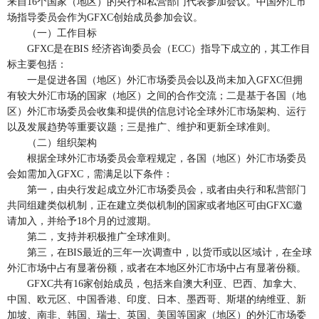
来自16个国家（地区）的央行和私营部门代表参加会议。中国外汇市
场指导委员会作为GFXC创始成员参加会议。
（一）工作目标
GFXC是在BIS 经济咨询委员会（ECC）指导下成立的，其工作目
标主要包括：
一是促进各国（地区）外汇市场委员会以及尚未加入GFXC但拥
有较大外汇市场的国家（地区）之间的合作交流；二是基于各国（地
区）外汇市场委员会收集和提供的信息讨论全球外汇市场架构、运行
以及发展趋势等重要议题；三是推广、维护和更新全球准则。
（二）组织架构
根据全球外汇市场委员会章程规定，各国（地区）外汇市场委员
会如需加入GFXC，需满足以下条件：
第一，由央行发起成立外汇市场委员会，或者由央行和私营部门
共同组建类似机制，正在建立类似机制的国家或者地区可由GFXC邀
请加入，并给予18个月的过渡期。
第二，支持并积极推广全球准则。
第三，在BIS最近的三年一次调查中，以货币或以区域计，在全球
外汇市场中占有显著份额，或者在本地区外汇市场中占有显著份额。
GFXC共有16家创始成员，包括来自澳大利亚、巴西、加拿大、
中国、欧元区、中国香港、印度、日本、墨西哥、斯堪的纳维亚、新
加坡、南非、韩国、瑞士、英国、美国等国家（地区）的外汇市场委