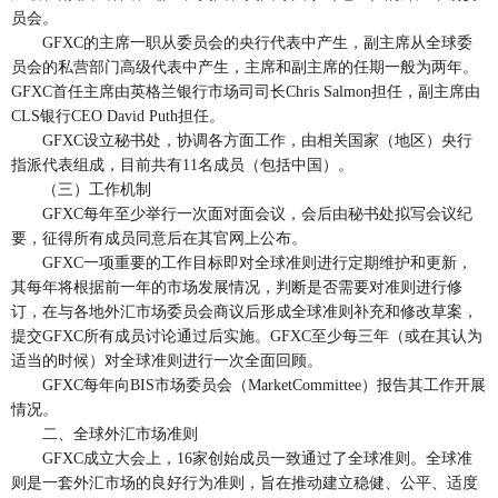
员会。
GFXC的主席一职从委员会的央行代表中产生，副主席从全球委
员会的私营部门高级代表中产生，主席和副主席的任期一般为两年。
GFXC首任主席由英格兰银行市场司司长Chris Salmon担任，副主席由
CLS银行CEO David Puth担任。
GFXC设立秘书处，协调各方面工作，由相关国家（地区）央行
指派代表组成，目前共有11名成员（包括中国）。
（三）工作机制
GFXC每年至少举行一次面对面会议，会后由秘书处拟写会议纪
要，征得所有成员同意后在其官网上公布。
GFXC一项重要的工作目标即对全球准则进行定期维护和更新，
其每年将根据前一年的市场发展情况，判断是否需要对准则进行修
订，在与各地外汇市场委员会商议后形成全球准则补充和修改草案，
提交GFXC所有成员讨论通过后实施。GFXC至少每三年（或在其认为
适当的时候）对全球准则进行一次全面回顾。
GFXC每年向BIS市场委员会（MarketCommittee）报告其工作开展
情况。
二、全球外汇市场准则
GFXC成立大会上，16家创始成员一致通过了全球准则。全球准
则是一套外汇市场的良好行为准则，旨在推动建立稳健、公平、适度