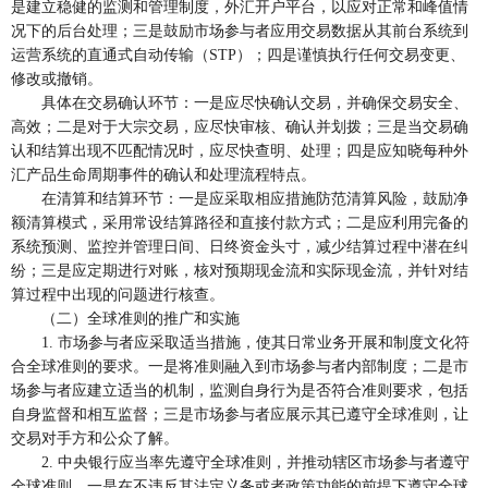
是建立稳健的监测和管理制度，外汇开户平台，以应对正常和峰值情
况下的后台处理；三是鼓励市场参与者应用交易数据从其前台系统到
运营系统的直通式自动传输（STP）；四是谨慎执行任何交易变更、
修改或撤销。
具体在交易确认环节：一是应尽快确认交易，并确保交易安全、
高效；二是对于大宗交易，应尽快审核、确认并划拨；三是当交易确
认和结算出现不匹配情况时，应尽快查明、处理；四是应知晓每种外
汇产品生命周期事件的确认和处理流程特点。
在清算和结算环节：一是应采取相应措施防范清算风险，鼓励净
额清算模式，采用常设结算路径和直接付款方式；二是应利用完备的
系统预测、监控并管理日间、日终资金头寸，减少结算过程中潜在纠
纷；三是应定期进行对账，核对预期现金流和实际现金流，并针对结
算过程中出现的问题进行核查。
（二）全球准则的推广和实施
1. 市场参与者应采取适当措施，使其日常业务开展和制度文化符
合全球准则的要求。一是将准则融入到市场参与者内部制度；二是市
场参与者应建立适当的机制，监测自身行为是否符合准则要求，包括
自身监督和相互监督；三是市场参与者应展示其已遵守全球准则，让
交易对手方和公众了解。
2. 中央银行应当率先遵守全球准则，并推动辖区市场参与者遵守
全球准则。一是在不违反其法定义务或者政策功能的前提下遵守全球