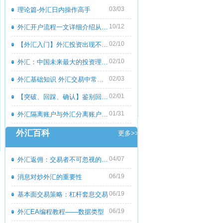
03/03
理论篇-外汇日内操作高手
10/12
外汇开户流程一文详细介绍从零到一
02/10
【外汇入门】外汇投资出现不良心态的原
02/10
外汇：中国未来最大的投资理财市场
02/03
外汇基础知识 外汇交易中常见的外汇专用
02/01
【突破、回踩、确认】鉴别回撤和倒退
01/31
外汇隔离账户与外汇分离账户的区别
外汇百科
更多>>
04/07
外汇返佣：交易者不可忽视的隐藏收益
06/19
消息对炒外汇的重要性
06/19
基本面交易策略：杠杆套息交易
06/19
外汇EA编程教程――数据类型