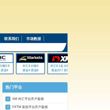
联系我们
市场数据
银0.8
外汇4 白银4
外汇8.1起 白银72
外汇20% 白银20%
原油4
黄金4 原油0
黄金20.7 原油无
黄金20% 原油20%
热门平台
XM 外汇平台开户返佣
1
FXTM 富拓平台开户返佣
2