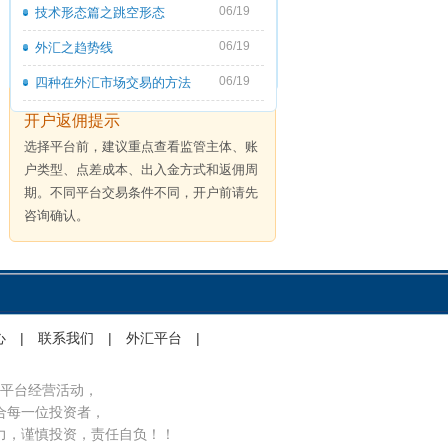
06/19
技术形态篇之跳空形态
06/19
外汇之趋势线
06/19
四种在外汇市场交易的方法
开户返佣提示
选择平台前，建议重点查看监管主体、账
户类型、点差成本、出入金方式和返佣周
期。不同平台交易条件不同，开户前请先
咨询确认。
心
|
联系我们
|
外汇平台
|
平台经营活动，
合每一位投资者，
力，谨慎投资，责任自负！！