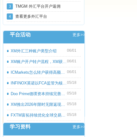
TMGM 外汇平台开户返佣
3
查看更多外汇平台
4
平台活动
更多>>
06/01
XM外汇三种账户类型介绍
06/01
XM账户开户转户流程，XM获取高额返佣教程
06/01
ICMarkets怎么转户获得高额返佣呢？ICMark
05/18
INFINOX英诺以FCA监管为核心优势，持续优化
05/18
Doo Prime德璞资本持续完善多资产交易服务
05/18
XM推出2026年限时无限返现活动，交易越多
05/18
FXTM富拓持续优化全球交易服务，多元化产
学习资料
更多>>