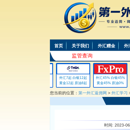
首页
关于我们
外汇赠金
外
监管查询
外汇4 白银4
外汇7起 白银12起
外汇45% 白银45%
黄金4 原油4
黄金12起 原油8起
黄金45% 原油0%
您当前的位置：
第一外汇返佣网
>
外汇学习
时间:
2023-0