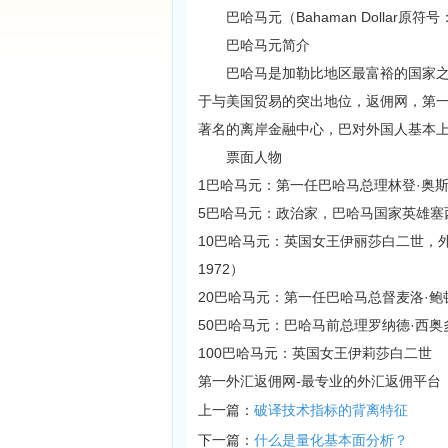
巴哈马元（Bahaman Dollar原符号
巴哈马元简介
巴哈马是加勒比地区最富裕的国家之一
于与美国贸易的突出地位，返佣网，第
著名的离岸金融中心，巴对外国人基本上没有
票面人物
1巴哈马元：第一任巴哈马总理林登·奥斯卡·
5巴哈马元：政治家，巴哈马国家英雄塞西尔
10巴哈马元：英国女王伊丽莎白二世，外
1972）
20巴哈马元：第一任巴哈马总督麦洛·鲍顿·
50巴哈马元：巴哈马前总理罗纳德·西奥多·
100巴哈马元：英国女王伊莉莎白二世
第一外汇返佣网-最专业的外汇返佣平台
上一篇：
破译技术指标的背离特征
下一篇：
什么是量化基本面分析？