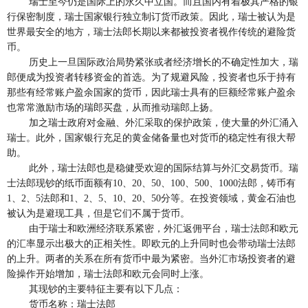
瑞士至今仍是国际上的永久中立国。而且国内有着极其严格的银
行保密制度，瑞士国家银行独立制订货币政策。因此，瑞士被认为是
世界最安全的地方，瑞士法郎长期以来都被投资者视作传统的避险货
币。
历史上一旦国际政治局势紧张或者经济增长的不确定性加大，瑞
郎便成为投资者转移资金的首选。为了规避风险，投资者也乐于持有
那些有经常账户盈余国家的货币，因此瑞士具有的巨额经常账户盈余
也常常激励市场的瑞郎买盘，从而推动瑞郎上扬。
加之瑞士政府对金融、外汇采取的保护政策，使大量的外汇涌入
瑞士。此外，国家银行充足的黄金储备量也对货币的稳定性有很大帮
助。
此外，瑞士法郎也是稳健受欢迎的国际结算与外汇交易货币。瑞
士法郎现钞的纸币面额有10、20、50、100、500、1000法郎，铸币有
1、2、5法郎和1、2、5、10、20、50分等。在投资领域，黄金石油也
被认为是避现工具，但是它们不属于货币。
由于瑞士和欧洲经济联系紧密，外汇返佣平台，瑞士法郎和欧元
的汇率显示出极大的正相关性。即欧元的上升同时也会带动瑞士法郎
的上升。两者的关系在所有货币中最为紧密。当外汇市场投资者的避
险操作开始增加，瑞士法郎和欧元会同时上涨。
其现钞的主要特征主要有以下几点：
货币名称：瑞士法郎