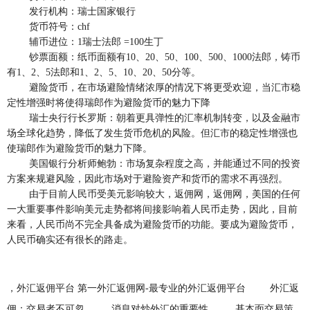
发行机构：瑞士国家银行
货币符号：chf
辅币进位：1瑞士法郎 =100生丁
钞票面额：纸币面额有10、20、50、100、500、1000法郎，铸币
有1、2、5法郎和1、2、5、10、20、50分等。
避险货币，在市场避险情绪浓厚的情况下将更受欢迎，当汇市稳
定性增强时将使得瑞郎作为避险货币的魅力下降
瑞士央行行长罗斯：朝着更具弹性的汇率机制转变，以及金融市
场全球化趋势，降低了发生货币危机的风险。但汇市的稳定性增强也
使瑞郎作为避险货币的魅力下降。
美国银行分析师鲍勃：市场复杂程度之高，并能通过不同的投资
方案来规避风险，因此市场对于避险资产和货币的需求不再强烈。
由于目前人民币受美元影响较大，返佣网，返佣网，美国的任何
一大重要事件影响美元走势都将间接影响着人民币走势，因此，目前
来看，人民币尚不完全具备成为避险货币的功能。要成为避险货币，
人民币确实还有很长的路走。
，外汇返佣平台 第一外汇返佣网-最专业的外汇返佣平台
外汇返
佣：交易者不可忽
消息对炒外汇的重要性
基本面交易策