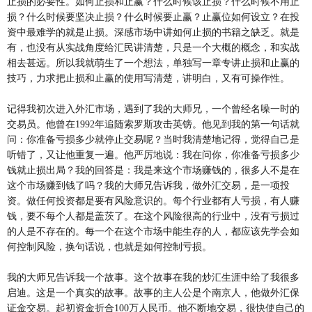
止损的必要性。如何止损和止赢？什么时候该止损？什么时候不用止
损？什么时候要坚决止损？什么时候要止赢？止赢位如何设立？在投
资中最难学的就是止损。深感市场中讲如何止损的书籍之缺乏。就是
有，也没有从实战角度给汇民讲清楚，只是一个大概的概念，和实战
相去甚远。所以我就萌生了一个想法，单独写一章专讲止损和止赢的
技巧，力求把止损和止赢的使用写清楚，讲明白，又有可操作性。
记得我初次进入外汇市场，遇到了我的大师兄，一个曾经名噪一时的
交易员。他曾在1992年追随索罗斯攻击英镑。他见到我的第一句话就
问：你准备亏损多少就停止交易呢？当时我清楚地记得，觉得自己是
听错了，又让他重复一遍。他严厉地说：我在问你，你准备亏损多少
钱就止损出局？我的回答是：我是来这个市场赚钱的，很多人不是在
这个市场赚到钱了吗？我的大师兄告诉我，做外汇交易，是一项投
资。做任何投资都是要有风险意识的。每个行业都有人亏损，有人赚
钱，要不每个人都是盖茨了。在这个风险很高的行业中，没有亏损过
的人是不存在的。每一个在这个市场中能生存的人，都应该先学会如
何控制风险，换句话说，也就是如何控制亏损。
我的大师兄告诉我一个故事。这个故事在我的炒汇生涯中给了我很多
启迪。这是一个真实的故事。故事的主人公是个南京人，他做外汇保
证金交易。起初资金折合100万人民币。他不断地交易，很快使自己的