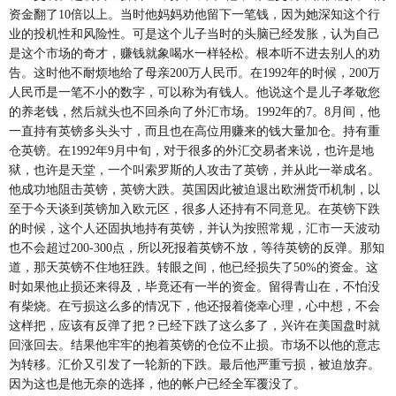
资金翻了10倍以上。当时他妈妈劝他留下一笔钱，因为她深知这个行
业的投机性和风险性。可是这个儿子当时的头脑已经发胀，认为自己
是这个市场的奇才，赚钱就象喝水一样轻松。根本听不进去别人的劝
告。这时他不耐烦地给了母亲200万人民币。在1992年的时候，200万
人民币是一笔不小的数字，可以称为有钱人。他说这个是儿子孝敬您
的养老钱，然后就头也不回杀向了外汇市场。1992年的7。8月间，他
一直持有英镑多头头寸，而且也在高位用赚来的钱大量加仓。持有重
仓英镑。在1992年9月中旬，对于很多的外汇交易者来说，也许是地
狱，也许是天堂，一个叫索罗斯的人攻击了英镑，并从此一举成名。
他成功地阻击英镑，英镑大跌。英国因此被迫退出欧洲货币机制，以
至于今天谈到英镑加入欧元区，很多人还持有不同意见。在英镑下跌
的时候，这个人还固执地持有英镑，并认为按照常规，汇市一天波动
也不会超过200-300点，所以死报着英镑不放，等待英镑的反弹。那知
道，那天英镑不住地狂跌。转眼之间，他已经损失了50%的资金。这
时如果他止损还来得及，毕竟还有一半的资金。留得青山在，不怕没
有柴烧。在亏损这么多的情况下，他还报着侥幸心理，心中想，不会
这样把，应该有反弹了把？已经下跌了这么多了，兴许在美国盘时就
回涨回去。结果他牢牢的抱着英镑的仓位不止损。市场不以他的意志
为转移。汇价又引发了一轮新的下跌。最后他严重亏损，被迫放弃。
因为这也是他无奈的选择，他的帐户已经全军覆没了。