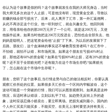
你认为这个故事是假的吗？这个故事就发生在我的大师兄身边，当时
我大师兄多次劝这个人止损，可是他没有听，现货黄金交易，导致以
前赚的钱全部亏损光了。后来，此人离开了汇市，第一外汇返佣网，
从此不再涉足这个行业。他一听到炒汇，就会兴趣全无。他回到南
京，用母亲给他存的那200万元开了一个公司。就是这200万元，又使
他振作起来。如果当时他把这200万元投进去，恐怕也会全部失去。他
妈妈是聪明人，把这笔资金给他“止损”了下来。为以后的发展留下了
后路。朋友们，这个血淋林的事实还不够教育投资者吗？在汇市中，
不怕错，就怕不认错，和市场死顶。如果这个朋友在亏损40%时止
损，那他还有60%的资金呢？如果在亏损80%时止损，还有20%的资金
呢？还不至于全部赔光吧？还有能力在这个市场生存吧/?如果赔光
了，怎么能在这个市场中生存呢？。
朋友，您听了这个故事后,当行情走势与自己的做法相反时，你要认真
观察汇价所处的位置。如果很多天汇价在一个区间内窄幅波动，这个
波动可能是一个突破的行情，我们可以从图形观察到。如果真是这种
情况，应适时承认错误，立刻以轧平了结。如趋势无反转上升的迹
象，这时应该忍痛小赔卖出，要立即离场。把损失减到最小。国内的
个人外汇买卖只能买多，不能买空。在美元上涨时要坚决持有美元，