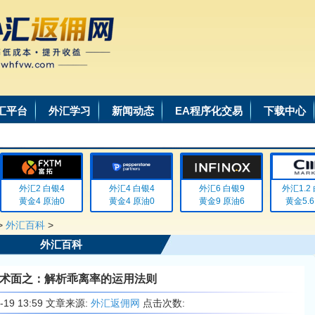
汇平台
外汇学习
新闻动态
EA程序化交易
下载中心
外汇2 白银4
外汇4 白银4
外汇6 白银9
外汇1.2 白
黄金4 原油0
黄金4 原油0
黄金9 原油6
黄金5.6 
>
外汇百科
>
外汇百科
术面之：解析乖离率的运用法则
6-19 13:59 文章来源:
外汇返佣网
点击次数: