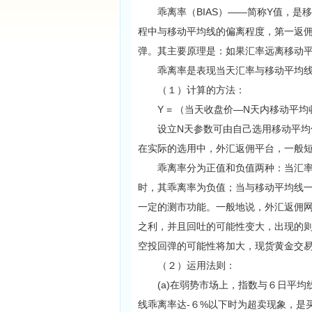
乖离率（BIAS）——简称Y值，是
程中与移动平均线的偏离程度，第一返
弹。其主要原理是：如果汇率远离移动
乖离率是表现当天汇率与移动平均线
（１）计算的方法：
Y = （当天收盘价—N天内移动平均收
设立N天参数可由自己选用移动平均值
在实际的选用中，外汇返佣平台，一般
乖离率分为正值和负值两种：当汇率在
时，其乖离率为负值；当与移动平均线
一定的测市功能。一般地说，外汇返佣
之利，并且回吐的可能性变大，出现的
空投回弹的可能性将加大，现货黄金交
（２）运用法则：
(a)在弱势市场上，指数与６日平均
线乖离率达-６%以下时为超卖现象，是