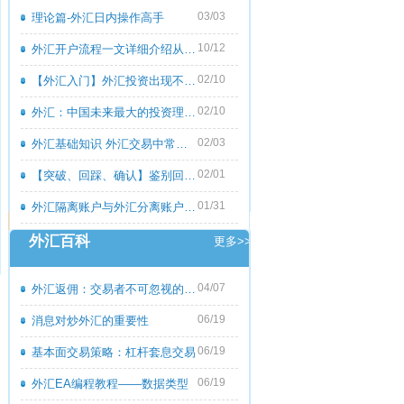
03/03
理论篇-外汇日内操作高手
10/12
外汇开户流程一文详细介绍从零到一
02/10
【外汇入门】外汇投资出现不良心态的原
02/10
外汇：中国未来最大的投资理财市场
02/03
外汇基础知识 外汇交易中常见的外汇专用
02/01
【突破、回踩、确认】鉴别回撤和倒退
01/31
外汇隔离账户与外汇分离账户的区别
外汇百科
更多>>
04/07
外汇返佣：交易者不可忽视的隐藏收益
06/19
消息对炒外汇的重要性
06/19
基本面交易策略：杠杆套息交易
06/19
外汇EA编程教程――数据类型