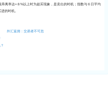
线乖离率达+８%以上时为超买现象，是卖出的时机；指数与６日平均
买进的时机。
外汇返佣：交易者不可忽
作
钱？