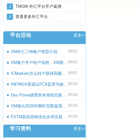
TMGM 外汇平台开户返佣
3
查看更多外汇平台
4
平台活动
更多>>
06/01
XM外汇三种账户类型介绍
06/01
XM账户开户转户流程，XM获取高额返佣教程
06/01
ICMarkets怎么转户获得高额返佣呢？ICMark
05/18
INFINOX英诺以FCA监管为核心优势，持续优化
05/18
Doo Prime德璞资本持续完善多资产交易服务
05/18
XM推出2026年限时无限返现活动，交易越多
05/18
FXTM富拓持续优化全球交易服务，多元化产
学习资料
更多>>