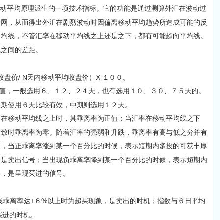
移动平均原理派生的一项技术指标。它的功能是通过测算外汇在波动过
佣网，从而得出外汇在剧烈波动时因偏离移动平均趋势所造成可能的反
平均线，不管汇率在移动平均线之上还是之下，都有可能趋向平均线。
之间的差距。
盘价/ N天内移动平均收盘价）X １００。
，一般选用６、１２、２４天，也有选用１０、３０、７５天的。
短期使用６天比较有效，中期则选用１２天。
移动平均线之上时，其乖离率为正值；当汇率在移动平均线之下
一致时乖离率为零。随着汇率的强弱和升跌，乖离率有高与低之分并有
网，当正乖离率涨到某一个百分比的时候，表示短期内多投的可获丰厚
则是卖出信号；当出现负乖离率降到某一个百分比的时候，表示短期内
易，是呈现买进的信号。
线乖离率达+６%以上时为超买现象，是卖出的时机；指数与６日平均
买进的时机。