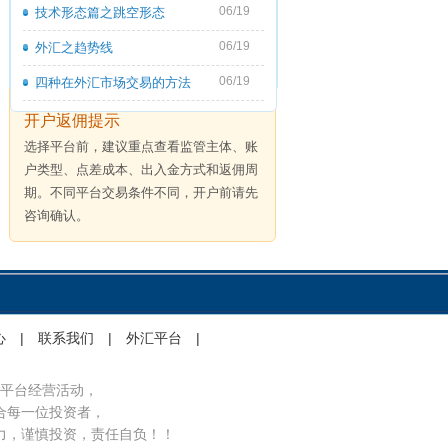
06/19
技术形态篇之跳空形态
06/19
外汇之趋势线
06/19
四种在外汇市场交易的方法
开户返佣提示
选择平台前，建议重点查看监管主体、账
户类型、点差成本、出入金方式和返佣周
期。不同平台交易条件不同，开户前请先
咨询确认。
心
|
联系我们
|
外汇平台
|
平台经营活动，
合每一位投资者，
力，谨慎投资，责任自负！！