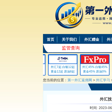
首页
关于我们
外汇赠金
外
监管查询
外汇4 白银4
外汇7起 白银12起
外汇45% 白银45%
黄金4 原油4
黄金12起 原油8起
黄金45% 原油0%
您当前的位置：
第一外汇返佣网
>
外汇学习
外汇技
时间:
2023-0