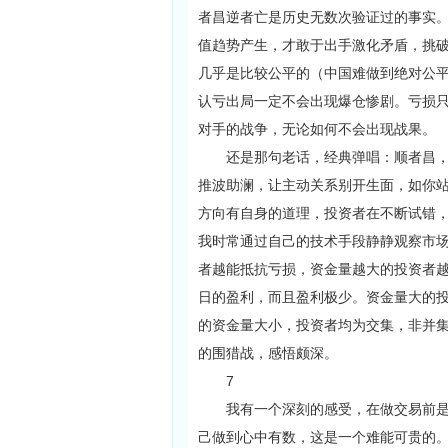
者昌逆者亡是历史无数次验证过的事实
值趋势产生，才敢于出手激化矛盾，挑
几乎是比较公平的（中国难做到绝对公
认亏出局一定不会出现爆仓惨剧。亏损
对手的战争，无论如何不会出现战果。
还是那句老话，经典弹唱：顺者昌，逆
推波助澜，让主动关系别开生面，如你
方向有自身的道理，投资者在不断试错
我时常通过自己的技术手段静静观察市
者越能抵抗亏损，资金量越大的投资者越
日的盈利，而且盈利极少。资金量大的投
的资金量大小，投资者均为交集，非并集
的围猎战，感悟颇深。
7
我有一个深刻的感受，在做交易前是做
己做到心中有数，这是一个难能可贵的