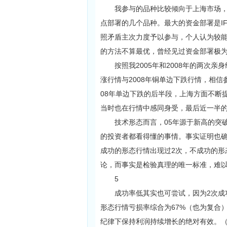
我参与的品种比较倾向于上海市场，资
点部署的几个品种。最大的资金部署是I
照矛盾主次力度予以参与，个人认为较
的方法不算最优，曾经见过资金部署极
按照我2005年和2008年的两次亲身
涨行情与2008年铜单边下跌行情，相
08年单边下跌的后半段，上海方面不断
当时也在行情中感同身受，最后近一半
技术形态而言，05年源于新高的突破
的投资者都看得懂的事情。事实证明也确
成功的形态行情出现过2次，不成功的形
论，而事实是检验真理的唯一标准，难
5
成功率低其实也可尝试，因为2次成功
形态行情亏损率综合为67%（也为复合
纪律下保持利润持续增长的绝对有效。