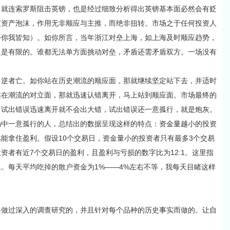
。就连索罗斯阻击英镑，也是经过细致分析得出英镑基本面必然会有贬
破资产泡沫，作用无非顺应与主推，而绝非扭转。市场之于任何投资人
平你我皆知）。如你所言，当年浙江对垒上海，如上海及时顺应趋势，
只是有限的。谁都无法单方面挑动对垒，矛盾还需矛盾双方。一场没有
者亡。如你站在历史潮流的顺应面，那就继续坚定站下去，并适时
站在潮流的对立面，那就迅速认错离开，马上站到顺应面。市场最终的
，试出错误迅速离开就不会出大错，试出错误还一意孤行，就是炮灰。
场中一意孤行的人，总结出的数据呈现这样的特点：资金量越小的投资
能拿住盈利。假设10个交易日，资金量小的投资者只有最多3个交易
资者有近7个交易日的盈利，且盈利与亏损的数字比为12:1。这里指
。每天平均吃掉的散户资金为1%——4%左右不等，我每天目睹这样
过深入的调查研究的，并且针对每个品种的历史事实而做的。让自
。