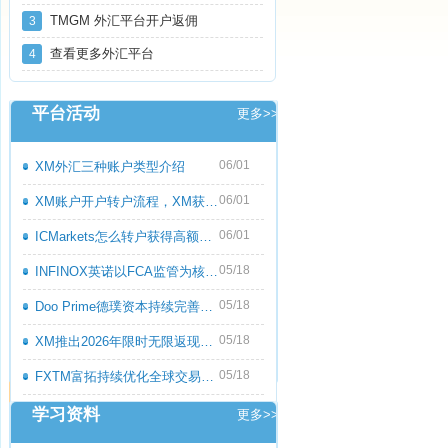
TMGM 外汇平台开户返佣
3
查看更多外汇平台
4
平台活动
更多>>
06/01
XM外汇三种账户类型介绍
06/01
XM账户开户转户流程，XM获取高额返佣教程
06/01
ICMarkets怎么转户获得高额返佣呢？ICMark
05/18
INFINOX英诺以FCA监管为核心优势，持续优化
05/18
Doo Prime德璞资本持续完善多资产交易服务
05/18
XM推出2026年限时无限返现活动，交易越多
05/18
FXTM富拓持续优化全球交易服务，多元化产
学习资料
更多>>