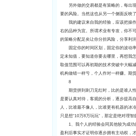
另外做的交易都是有策略的，每出现一
要的风险。当然这也从另一个侧面反映
我的建议来自我的经验，应该把操作的
右的品种为宜。所谓术业有专攻，你不
的策略分配足矣让你分担风险，分享利
固定你的时间区划，固定你的波动率，
定未知值，要知道你要去哪里，再想我
取值范围可以再初期的技术突破中大幅
机构做错一样亏，个人作对一样赚。期
8
期货拼到刺刀见红时，比的是谁人性的
是要认真对待，客观的分析，逐步提高
人，比谁最不像人，比谁更有机器的冰
只是想“10万8万玩玩”，那定是绝对理
1、我个人的经验会同其他较为成功的
盈利后事实才证明你逐步拥有主动权，才