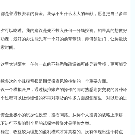
是普通投资者的资金。我做不出什么太大的奉献，愿意把自己多年
可以吃透。我的建议是先不投入任何一分钱投资。如果真的想做好
的功课，最好的办法能先有一个好的前辈带领，师傅领进门，让你最快
摸索时间。
里太过陌生，任何一点的不熟悉和疏漏都可能导致亏损，更可能导
。
多次的小规模亏损是期货投资风险控制的一个重要方面。
一个模拟账户，通过模拟账户的操作的同时熟悉期货交易的各种环
这个过程可以让你慢慢的不再对期货的许多方面感觉陌生，对以后的进
金量极小的试探性投资，投石问路。从你个人投资的战略上来讲，
况下进行不影响到全局的试探性投资才是明智之举。
定、收益较为理想的盈利模式才算真格的。没有体现出这个特点，