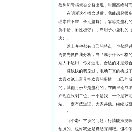
盈利和亏损就会交替出现，时而高峰时
在明晰这个概念以后，我能想起很多自
理素质不错，长期坚持），靠感觉盈利
质不错，耐性极强），靠胆子小盈利的
决）。
以上各种都有自己的特点，也都经过了
需要先做自我分析，自己属于什么性格
别人不适用，你才适用。合适的才是最
赚钱快的我见过，电动车真的换成了奔
太喜欢纸上富贵空欢喜的事情，自己的成
的，其他月份都是盈利的，在圈里论成绩
户现在只剩二位。一个是我，一个是薛
站。一定有些道理。大家共勉。继续戒
4
问个老生常谈的问题：行情能预测吗？
预测的。也许我还是孤陋寡闻吧。但不