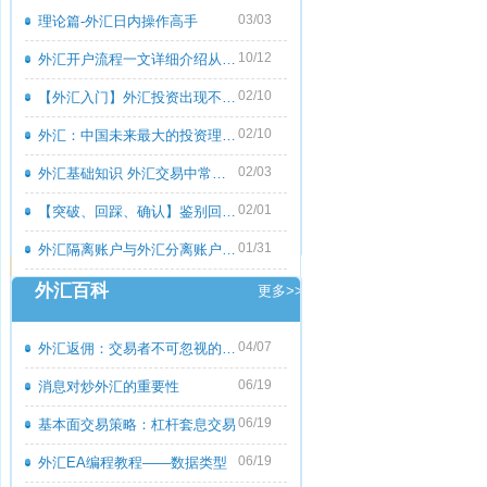
03/03
理论篇-外汇日内操作高手
10/12
外汇开户流程一文详细介绍从零到一
02/10
【外汇入门】外汇投资出现不良心态的原
02/10
外汇：中国未来最大的投资理财市场
02/03
外汇基础知识 外汇交易中常见的外汇专用
02/01
【突破、回踩、确认】鉴别回撤和倒退
01/31
外汇隔离账户与外汇分离账户的区别
外汇百科
更多>>
04/07
外汇返佣：交易者不可忽视的隐藏收益
06/19
消息对炒外汇的重要性
06/19
基本面交易策略：杠杆套息交易
06/19
外汇EA编程教程――数据类型