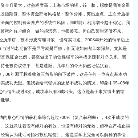
金容量大，对垒程度高，上海市场的铜，锌，胶，螺纹是我资金重
F股指期货。整体资金部署风格是：整体分摊，突出重点。主次矛盾按
能全面的控制资金账户的系统性风险，同时能让利润增长趋于稳定。我
为缜密的账户组合，做的很漂亮，也很羡慕。但自己暂时还做不来。
经历来讲，技术形态有理可依，也有实可追。2005年开始的铜单边上
信参与过的老期货不是巨亏就是巨赚，但无论如何都印象深刻。尤其是
提高保证金比例，甚至做出了协议性强平的举措来缓和对垒关系。我
的持仓被协议强平，甚是遗憾。几年后的今天仍然记忆犹新。
，08年源于标准收敛三角形的向下破位，这是任何一位有点基本功
实成功无疑。但我要给您强调的还是不成功的情况，印象中05–08年
态行情出现过4次，成功率只有3成出头。这点是基于事实得出的结
以批驳。
的形态行情的获利率综合超过700%（复合获利率），4次不成功的
）。这就意味着没有绝对的有效，也没有绝对的无效，但存在严格止损
（经编认为此话可悟出投机精髓）。这是哲学上完全可以解释的事情，