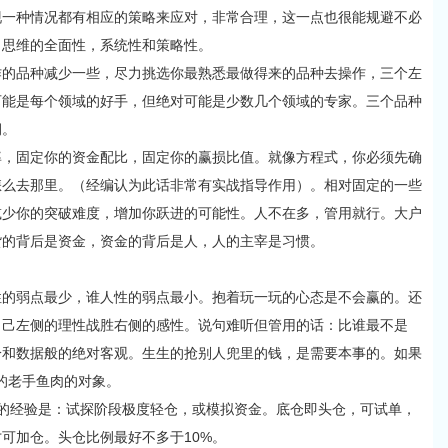
种情况都有相应的策略来应对，非常合理，这一点也很能规避不必
了思维的全面性，系统性和策略性。
品种减少一些，尽力挑选你最熟悉最做得来的品种去操作，三个左
可能是每个领域的好手，但绝对可能是少数几个领域的专家。三个品种
润。
固定你的资金配比，固定你的赢损比值。就像方程式，你必须先确
怎么去那里。（经编认为此话非常有实战指导作用）。相对固定的一些
减少你的突破难度，增加你跃进的可能性。人不在多，管用就行。大户
货的背后是资金，资金的背后是人，人的主宰是习惯。
弱点最少，谁人性的弱点最小。抱着玩一玩的心态是不会赢的。还
自己左侧的理性战胜右侧的感性。说句难听但管用的话：比谁最不是
冷和数据般的绝对客观。生生的抢别人兜里的钱，是需要本事的。如果
智的老手鱼肉的对象。
经验是：试探阶段极度轻仓，或模拟资金。底仓即头仓，可试单，
可加仓。头仓比例最好不多于10%。