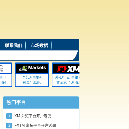
联系我们
市场数据
8
外汇4 白银4
外汇8.1起 白银72
外汇20% 白银20%
外
黄金4 原油0
黄金20.7 原油无
黄金20% 原油20%
黄
热门平台
XM 外汇平台开户返佣
1
FXTM 富拓平台开户返佣
2