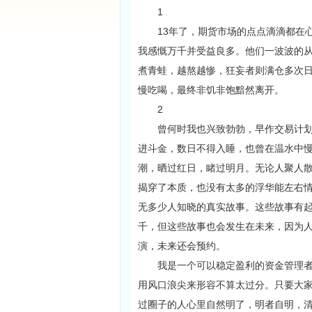
1
13年了，期货市场的点点滴滴都在心
我感慨万千并受益良多。他们一波波的
煮青蛙，越熬越惨，狂妄者则满仓多次
慢吃喝，最终非饥非饱黯然离开。
2
曾何时我也兴致勃勃，早作交易计划，
进斗金，数日不得入睡，也曾在温水中
潮，晒过红日，睹过明月。无论人聚人
揭穿了本质，也没有太多的浮华能左右
无多少人知晓的真实故事。这些故事有
千，但这些故事也会发生在未来，因为
演，未来还会预约。
我是一个可以稳定盈利的资金管理者，
用风口浪尖来形容不算太过分。只要大
过圈子的人心里自然明了，明者自明，