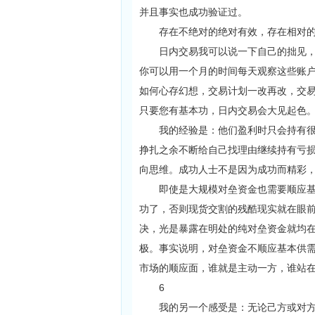
并且事实也成功验证过。
存在不绝对的绝对有效，存在相对的
日内交易我可以说一下自己的拙见，先
你可以用一个月的时间每天观察这些账
如何心存幻想，交易计划一改再改，交
只要您有基本功，日内交易会大见起色
我的经验是：他们盈利时只会持有很短
挣扎之余不断给自己找理由继续持有亏
向思维。成功人士不是因为成功而精彩
即使是大规模对垒资金也需要顺应基本
功了，否则现货交割的残酷现实就在眼前
决，光是暴露在明处的纯对垒资金就均在
极。事实说明，对垒资金不顺应基本供
市场的顺应面，谁就是主动一方，谁站
6
我的另一个感受是：无论己方或对方，