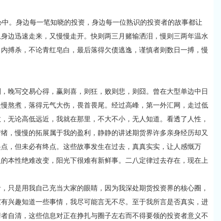
中。身边每一笔知晓的投资，身边每一位熟识的投资者的故事都让
从身边迅速走来，又慢慢走开。快则两三月赌输洒泪，慢则三两年温水
日内搏杀，不论青红皂白，最后落得欠债逃逸，谨慎者则数日一搏，慢
晚写交易心得，赢则喜，则狂，败则悲，则囧。曾在大型单边中日
慢慢熬煮，落得元气大伤，畏首畏尾。经过高峰，第一外汇网，走过低
散，无论高低远近，我就在那里，不大不小，无人知道。看透了人性，
情绪，慢慢的拓展属于我的盈利，静静的讲述期货界许多亲身经历却又
起点，但未必有终点。这些故事发生在过去，真真实实，让人感慨万
人的本性绝难改变，阳光下很难有新鲜事。二八定律过去存在，现在上
只是用我自己充当大家的眼睛，因为我深处期货投资界的核心圈，
家有兴趣知道一些事情，我尽可能言无不尽。至于我所言是否真实，进
清者自清，这些信息对正在挣扎与圈子左右而不得要领的投资者意义不