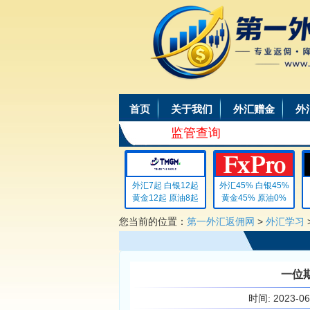
首页
关于我们
外汇赠金
外
监管查询
外汇4 白银4
外汇7起 白银12起
外汇45% 白银45%
外
黄金4 原油4
黄金12起 原油8起
黄金45% 原油0%
黄
您当前的位置：
第一外汇返佣网
>
外汇学习
一位
时间:
2023-0