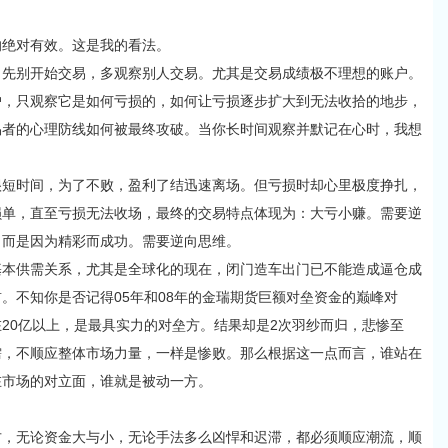
绝对有效。这是我的看法。
别开始交易，多观察别人交易。尤其是交易成绩极不理想的账户。
户，只观察它是如何亏损的，如何让亏损逐步扩大到无法收拾的地步，
易者的心理防线如何被最终攻破。当你长时间观察并默记在心时，我想
。
时间，为了不败，盈利了结迅速离场。但亏损时却心里极度挣扎，
损单，直至亏损无法收场，最终的交易特点体现为：大亏小赚。需要逆
，而是因为精彩而成功。需要逆向思维。
供需关系，尤其是全球化的现在，闭门造车出门已不能造成逼仓成
。不知你是否记得05年和08年的金瑞期货巨额对垒资金的巅峰对
20亿以上，是最具实力的对垒方。结果却是2次羽纱而归，悲惨至
需，不顺应整体市场力量，一样是惨败。那么根据这一点而言，谁站在
在市场的对立面，谁就是被动一方。
无论资金大与小，无论手法多么凶悍和迟滞，都必须顺应潮流，顺