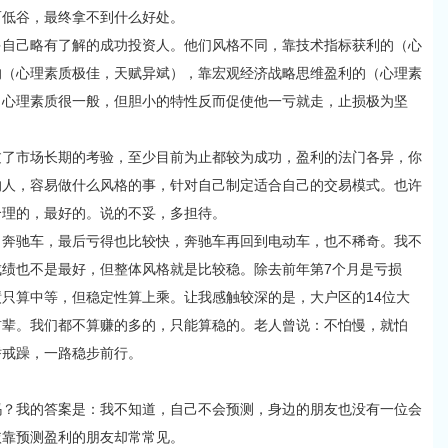
而低谷，最终拿不到什么好处。
己略有了解的成功投资人。他们风格不同，靠技术指标获利的（心
的（心理素质极佳，天赋异斌），靠宏观经济战略思维盈利的（心理素
（心理素质很一般，但胆小的特性反而促使他一亏就走，止损极为坚
市场长期的考验，至少目前为止都较为成功，盈利的法门各异，你
的人，容易做什么风格的事，针对自己制定适合自己的交易模式。也许
合理的，最好的。说的不妥，多担待。
驰车，最后亏得也比较快，奔驰车再回到电动车，也不稀奇。我不
绩也不是最好，但整体风格就是比较稳。除去前年第7个月是亏损
只算中等，但稳定性算上乘。让我感触较深的是，大户区的14位大
前辈。我们都不算赚的多的，只能算稳的。老人曾说：不怕慢，就怕
骄戒躁，一路稳步前行。
我的答案是：我不知道，自己不会预测，身边的朋友也没有一位会
依靠预测盈利的朋友却常常见。