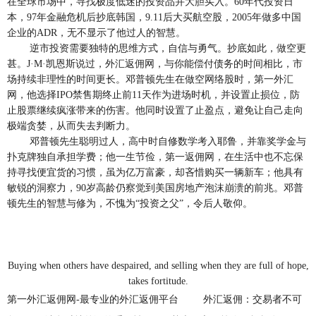
在全球市场中，寻找极度低迷的投资品并大胆买入。60年代投资日
本，97年金融危机后抄底韩国，9.11后大买航空股，2005年做多中国
企业的ADR，无不显示了他过人的智慧。
逆市投资需要独特的思维方式，自信与勇气。抄底如此，做空更
甚。J·M·凯恩斯说过，外汇返佣网，与你能偿付债务的时间相比，市
场持续非理性的时间更长。邓普顿先生在做空网络股时，第一外汇
网，他选择IPO禁售期终止前11天作为进场时机，并设置止损位，防
止股票继续疯涨带来的伤害。他同时设置了止盈点，避免让自己走向
极端贪婪，从而失去判断力。
邓普顿先生聪明过人，高中时自修数学考入耶鲁，并靠奖学金与
扑克牌独自承担学费；他一生节俭，第一返佣网，在生活中也不忘保
持寻找便宜货的习惯，虽为亿万富豪，却吝惜购买一辆新车；他具有
敏锐的洞察力，90岁高龄仍察觉到美国房地产泡沫崩溃的前兆。邓普
顿先生的智慧与修为，不愧为“投资之父”，令后人敬仰。
Buying when others have despaired, and selling when they are full of hope,
takes fortitude.
第一外汇返佣网-最专业的外汇返佣平台
外汇返佣：交易者不可