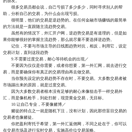
的朋友。
很多交易员都会说，自己亏损了多少多少，同时寻求别人的帮
助，分析自己的交易，为什么会出现亏损。
很明显，他们的交易是逆趋势的。在任何金融市场赚钱的最简单
的方法就是一直跟随主流趋势交易。
虽然有的情况下，外汇开户网，逆趋势交易是有道理的，但是如
果你能够很好的掌握主流趋势，那么就尽量不要选择逆趋势。
记住，不要与市场主导的日线图趋势对抗，相反，利用它，设定
交易计划，直到这段趋势
9.不需要过度交易，耐心等待机会的出现／
不要因为仅仅是你需要，或者你想要，第一外汇网，就去进行交
易，而是要确保你有真正的交易理由再去做交易。
当你预先设定的交易趋势不存在时，不要交易。大多数交易者被
市场踢出来的原因，就是过度交易。
因为大多数交易者根本没有足够的耐心来像狙击手一样交易外
汇，而是像机枪手，到处扫射，现货黄金交易，无目标。
10.让自己专业，不要像赌博／
赌徒的特点之一就是随机下注，没有计划，因此那些盲目交易的
交易者也像赌徒。
你把盈利寄托于希望，第一外汇返佣网，不同之处在于，你可以
在交易市场及进行实时交易，实施高价位交易策略。