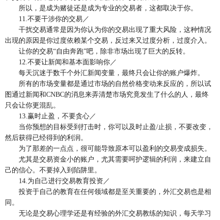
所以，是成为赌徒还是成为专业的交易者，这都取决于你。
11.不要干涉你的交易／
干扰交易通常是因为你认为你的交易出现了重大风险，这种情况
出现的原因是你过度依赖某个交易，反过来又过度分析，过度介入。
让你的交易“自由奔跑”吧，除非市场出现了巨大的反转。
12.不要让新闻和基本面影响你／
每天沉迷于数千个外汇新闻变量，最终只会让你的账户爆炸。
所有的市场变量都是通过市场的自然价格变动来反应的，所以试
图通过新闻和CNBC的消息来弄清楚市场究竟发生了什么的人，最终
只会让你更混乱。
13.赢时止盈，不要贪心／
当你预想的目标受到打击时，你可以及时止盈/止损，不要改变，
然后获得已经得到的利润。
为了那差的一点点，很可能导致原本可以盈利的交易变成损失。
尤其是交易资金小的账户，尤其需要呵护逻辑的利润，来建立自
己的信心。不要掉入到陷阱里。
14.为自己进行交易教育投资／
投资于自己的教育在任何领域都是至关重要的，外汇交易也是相
同。
无论是交易心理学还是有经验的外汇交易教练的知识，每天学习