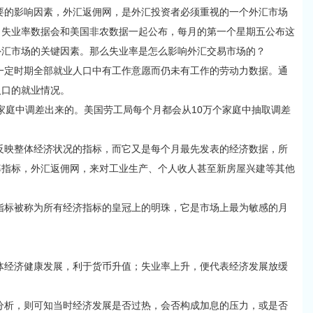
的影响因素，外汇返佣网，是外汇投资者必须重视的一个外汇市场
，失业率数据会和美国非农数据一起公布，每月的第一个星期五公布这
外汇市场的关键因素。那么失业率是怎么影响外汇交易市场的？
e)是指一定时期全部就业人口中有工作意愿而仍未有工作的劳动力数据。通
人口的就业情况。
庭中调差出来的。美国劳工局每个月都会从10万个家庭中抽取调差
映整体经济状况的指标，而它又是每个月最先发表的经济数据，所
率指标，外汇返佣网，来对工业生产、个人收人甚至新房屋兴建等其他
标被称为所有经济指标的皇冠上的明珠，它是市场上最为敏感的月
经济健康发展，利于货币升值；失业率上升，便代表经济发展放缓
析，则可知当时经济发展是否过热，会否构成加息的压力，或是否