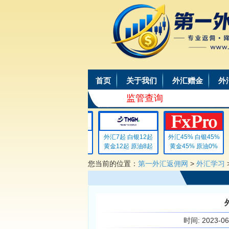
首页
关于我们
外汇赠金
外
监管查询
外汇4 白银4
外汇7起 白银12起
外汇45% 白银45%
黄金4 原油4
黄金12起 原油8起
黄金45% 原油0%
您当前的位置：
第一外汇返佣网
>
外汇学习
时间:
2023-0