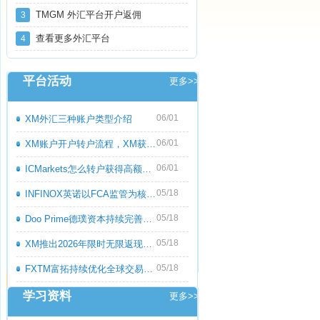
TMGM 外汇平台开户返佣
3
查看更多外汇平台
4
平台活动
更多>>
06/01
XM外汇三种账户类型介绍
06/01
XM账户开户转户流程，XM获取高额返佣教程
06/01
ICMarkets怎么转户获得高额返佣呢？ICMark
05/18
INFINOX英诺以FCA监管为核心优势，持续优化
05/18
Doo Prime德璞资本持续完善多资产交易服务
05/18
XM推出2026年限时无限返现活动，交易越多
05/18
FXTM富拓持续优化全球交易服务，多元化产
学习资料
更多>>