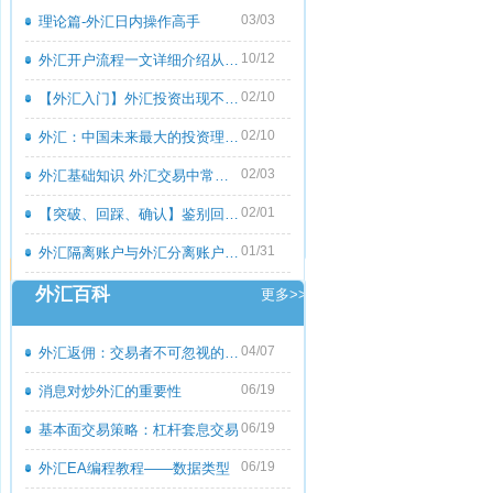
03/03
理论篇-外汇日内操作高手
10/12
外汇开户流程一文详细介绍从零到一
02/10
【外汇入门】外汇投资出现不良心态的原
02/10
外汇：中国未来最大的投资理财市场
02/03
外汇基础知识 外汇交易中常见的外汇专用
02/01
【突破、回踩、确认】鉴别回撤和倒退
01/31
外汇隔离账户与外汇分离账户的区别
外汇百科
更多>>
04/07
外汇返佣：交易者不可忽视的隐藏收益
06/19
消息对炒外汇的重要性
06/19
基本面交易策略：杠杆套息交易
06/19
外汇EA编程教程――数据类型