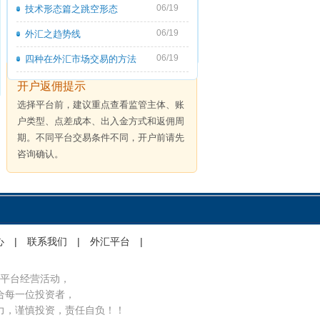
06/19
技术形态篇之跳空形态
06/19
外汇之趋势线
06/19
四种在外汇市场交易的方法
开户返佣提示
选择平台前，建议重点查看监管主体、账
户类型、点差成本、出入金方式和返佣周
期。不同平台交易条件不同，开户前请先
咨询确认。
心
|
联系我们
|
外汇平台
|
平台经营活动，
合每一位投资者，
力，谨慎投资，责任自负！！