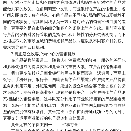
网，针对不同的市场和不同的客户群体设计和销售有针对性的产品才
能做到有的放矢。在前期调查中发现，商业银行在产品的销售上，各
行间差距较大，各有特色。有的产品在不同的市场和区域出现截然不
同的销售状况，究其原因我认为一方面是对产品的销售宣传力度的差
异，更重要的是在市场的细分和客户的识别上尚有欠缺。目前商业银
行产品的发售对各行采取的是指令性和计划性的分派销售机制，而不
是根据不同的市场区域消费特点和产品认同度以及不同客户群的客户
需求为导向的认购机制。
3.真正建立以客户为中心的营销机制
在产品销售的渠道上，随着人们消费概念的转变，服务的差异化
和多样化也成为提高效率和竞争力的重要因素。在产品的销售渠道
上，我们更多依赖的是商业银行的网点和柜面渠道，返佣网，而网上
银行、手机银行、银行卡、自助设备等产品渠道为客户购买产品提供
服务则利用不足，外汇返佣网，渠道的设立和整合要尽量以客户的需
求为标准，充分利用商业银行现有的销售平台，为客户提供与产品形
态相匹配的销售渠道。这样既充分利用了商业银行拥有的产品渠道资
源，又减轻了柜面结算的压力，为商业银行零售网点由核算型向营销
型的转变提供有利条件。黄金定投业务在柜面开通此项业务的同时，
更要充分运用商业银行的电子渠道和自助渠道。
黄金定投的案例案例一：工行“积存金”