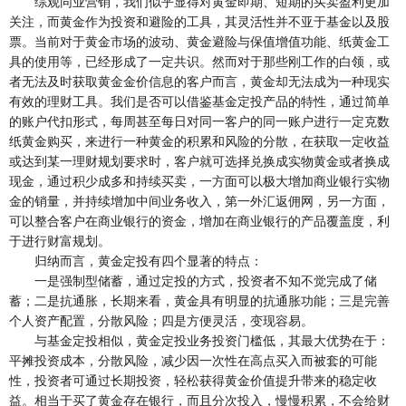
综观同业营销，我们似乎显得对黄金即期、短期的买卖盈利更加
关注，而黄金作为投资和避险的工具，其灵活性并不亚于基金以及股
票。当前对于黄金市场的波动、黄金避险与保值增值功能、纸黄金工
具的使用等，已经形成了一定共识。然而对于那些刚工作的白领，或
者无法及时获取黄金金价信息的客户而言，黄金却无法成为一种现实
有效的理财工具。我们是否可以借鉴基金定投产品的特性，通过简单
的账户代扣形式，每周甚至每日对同一客户的同一账户进行一定克数
纸黄金购买，来进行一种黄金的积累和风险的分散，在获取一定收益
或达到某一理财规划要求时，客户就可选择兑换成实物黄金或者换成
现金，通过积少成多和持续买卖，一方面可以极大增加商业银行实物
金的销量，并持续增加中间业务收入，第一外汇返佣网，另一方面，
可以整合客户在商业银行的资金，增加在商业银行的产品覆盖度，利
于进行财富规划。
归纳而言，黄金定投有四个显著的特点：
一是强制型储蓄，通过定投的方式，投资者不知不觉完成了储
蓄；二是抗通胀，长期来看，黄金具有明显的抗通胀功能；三是完善
个人资产配置，分散风险；四是方便灵活，变现容易。
与基金定投相似，黄金定投业务投资门槛低，其最大优势在于：
平摊投资成本，分散风险，减少因一次性在高点买入而被套的可能
性，投资者可通过长期投资，轻松获得黄金价值提升带来的稳定收
益。相当于买了黄金存在银行，而且分次投入，慢慢积累，不会给财