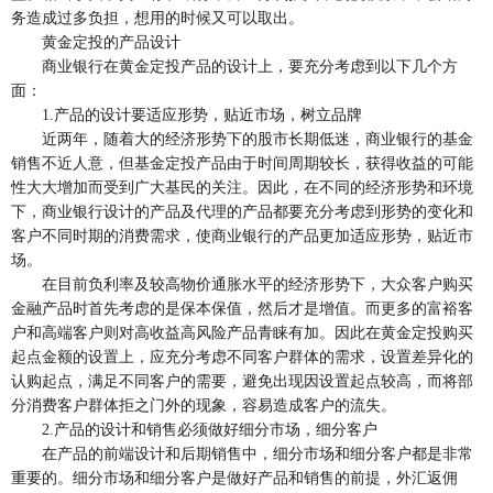
务造成过多负担，想用的时候又可以取出。
黄金定投的产品设计
商业银行在黄金定投产品的设计上，要充分考虑到以下几个方
面：
1.产品的设计要适应形势，贴近市场，树立品牌
近两年，随着大的经济形势下的股市长期低迷，商业银行的基金
销售不近人意，但基金定投产品由于时间周期较长，获得收益的可能
性大大增加而受到广大基民的关注。因此，在不同的经济形势和环境
下，商业银行设计的产品及代理的产品都要充分考虑到形势的变化和
客户不同时期的消费需求，使商业银行的产品更加适应形势，贴近市
场。
在目前负利率及较高物价通胀水平的经济形势下，大众客户购买
金融产品时首先考虑的是保本保值，然后才是增值。而更多的富裕客
户和高端客户则对高收益高风险产品青睐有加。因此在黄金定投购买
起点金额的设置上，应充分考虑不同客户群体的需求，设置差异化的
认购起点，满足不同客户的需要，避免出现因设置起点较高，而将部
分消费客户群体拒之门外的现象，容易造成客户的流失。
2.产品的设计和销售必须做好细分市场，细分客户
在产品的前端设计和后期销售中，细分市场和细分客户都是非常
重要的。细分市场和细分客户是做好产品和销售的前提，外汇返佣