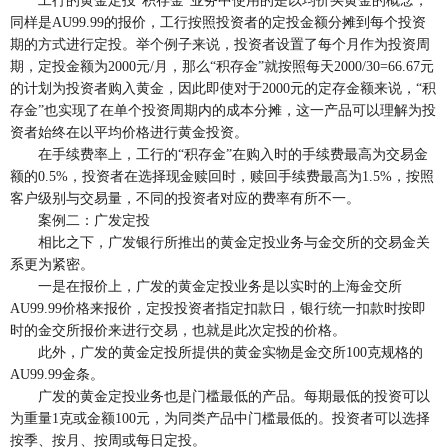
工行的黄金定投“积存金”业务中使用的是以均价买黄金的概念，
同样是AU99.99的报价，工行按照投资者的定投金额分摊到每个投资
期的方式进行定投。举个例子来说，投资者设置了每个月作为投资周
期，定投金额为2000元/月，那么“积存金”就按照每天2000/30=66.67元
的计划为投资者购入黄金，因此即使对于2000元的定存金额来说，“积
存金”也实现了在单个投资周期内的成本分摊，这一产品可以理解为投
资者始终在以平均价格进行黄金投资。
在手续费率上，工行的“积存金”在购入时的手续费最高为交易金
额的0.5%，投资者在选择现金赎回时，赎回手续费最高为1.5%，按照
客户级别与交易量，不同的投资者对应的费率有所不一。
案例二：广发定投
相比之下，广发银行所推出的黄金定投业务与金交所的交易金关
系更为紧密。
一是在报价上，广发的黄金定投业务是以实时的上海金交所
AU99.99价格来报价，定投投资者指定扣款日，银行统一扣款时按即
时的金交所报价来进行交易，也就是此次定投的价格。
此外，广发的黄金定投所提供的黄金实物是金交所100克规格的
AU99.99金条。
广发的黄金定投业务也是门槛最低的产品。每期最低的投资可以
为重量1克或金额100元，为同类产品中门槛最低的。投资者可以选择
按季、按月、按周或每日定投。