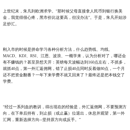
上世纪末，朱凡到欧洲求学。“那时候父母直接拿人民币到银行换美
金，我觉得很心疼，黑市价比这要高，但没办法”。于是，朱凡开始涉
足炒汇。
刚入市的时候是拼命学习各种分析方法，什么趋势线、均线、
MACD、KDJ、RSI、江恩、波浪、一概学来，认为分析对了，哪还会
有不赚钱的？甚至异想天开：英镑每天波幅达到160点左右，不抓多，
就抓40点，第一外汇返佣网，错了止损40点同时反着做80点，一个月
还不把资金翻番？一年下来学费不就又回来了？最终还是把本钱交了
学费。
“经过一系列血的教训，得出现在的经验是，外汇返佣网，不要预测方
向，在下单后持有，到止损（或止赢）位退出，休息并观望，第一外
汇网，重新选择方向--坚持原方向或反手。”