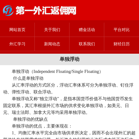
网站首页
关于我们
赠金活动
平台对比
外汇学习
新闻动态
联系我们
财经日历
单独浮动
单独浮动（Independent Floating/Single Floating）
什么是单独浮动
从汇率浮动的方式区分，浮动汇率体系可分为单独浮动、钉住浮
动、弹性浮动、联合浮动。
单独浮动又称“独立浮动”，是指本国货币价值不与他国货币发生
固定联系，其汇率根据外汇市场的供求变化单独浮动，如美元、日
元、瑞士法郎、加拿大元等均采用单独浮动。
单独浮动的优缺点
单独浮动的优点，主要体现在：
1、均衡汇率水平完全由市场供求所决定，因而不会出现外汇的超