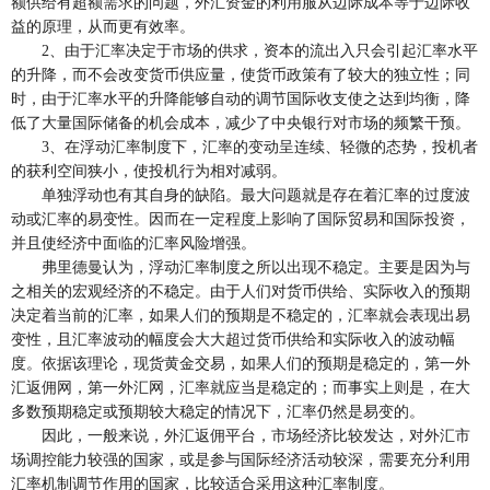
额供给有超额需求的问题，外汇资金的利用服从边际成本等于边际收
益的原理，从而更有效率。
2、由于汇率决定于市场的供求，资本的流出入只会引起汇率水平
的升降，而不会改变货币供应量，使货币政策有了较大的独立性；同
时，由于汇率水平的升降能够自动的调节国际收支使之达到均衡，降
低了大量国际储备的机会成本，减少了中央银行对市场的频繁干预。
3、在浮动汇率制度下，汇率的变动呈连续、轻微的态势，投机者
的获利空间狭小，使投机行为相对减弱。
单独浮动也有其自身的缺陷。最大问题就是存在着汇率的过度波
动或汇率的易变性。因而在一定程度上影响了国际贸易和国际投资，
并且使经济中面临的汇率风险增强。
弗里德曼认为，浮动汇率制度之所以出现不稳定。主要是因为与
之相关的宏观经济的不稳定。由于人们对货币供给、实际收入的预期
决定着当前的汇率，如果人们的预期是不稳定的，汇率就会表现出易
变性，且汇率波动的幅度会大大超过货币供给和实际收入的波动幅
度。依据该理论，现货黄金交易，如果人们的预期是稳定的，第一外
汇返佣网，第一外汇网，汇率就应当是稳定的；而事实上则是，在大
多数预期稳定或预期较大稳定的情况下，汇率仍然是易变的。
因此，一般来说，外汇返佣平台，市场经济比较发达，对外汇市
场调控能力较强的国家，或是参与国际经济活动较深，需要充分利用
汇率机制调节作用的国家，比较适合采用这种汇率制度。