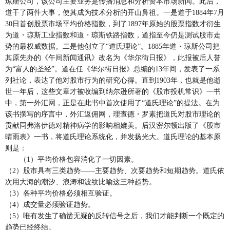
琼斯公司，该公司主要业务是传播消息和分析资本市场新闻。此后，
道干了两件大事，使其成为技术分析的开山鼻祖。一是道于1884年7月
30日首创股票市场平均价格指数，到了1897年原始的股票指数才衍生
为道・琼斯工业指数和道・琼斯铁路指数，道指至今仍是测试股市走
势的最权威数据。二是他创立了“道氏理论”。1885年道・琼斯公司把
其原先办的《午间新闻通讯》改名为《华尔街日报》，此报被后人誉
为“富人的圣经”。道在任《华尔街日报》总编的13年间，发表了一系
列社论，表达了他对股市行为的研究心得。直到1903年，也就是他逝
世一年后，这些文章才被收编到纳尔逊所著的《股市投机常识》一书
中，第一外汇网，正是在此书中首次使用了“道氏理论”的提法。在为
该书撰写的序言中，外汇返佣网，理查德・罗素把道氏对股市理论的
贡献同弗洛伊德对精神病学的影响相媲美。后汉密尔顿出版了《股市
晴雨表》一书，将道氏理论系统化，并发扬光大。道氏理论的基本原
则是：
（1）平均价格包容消化了一切因素。
（2）股市具有三类趋势――主要趋势、次要趋势和短期趋势。道氏依
次用大海的潮汐、浪涛和波纹比喻这三种趋势。
（3）各种平均价格必须相互验证。
（4）成交量必须验证趋势。
（5）唯有发生了确凿无疑的反转信号之后，我们才能判断一个既定的
趋势已经终结。