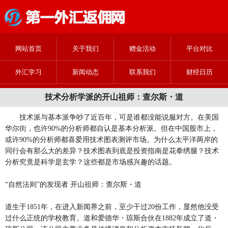
网站首页
关于我们
赠金活动
平台对比
外汇学习
新闻动态
联系我们
财经日历
技术分析学派的开山祖师：查尔斯・道
技术派与基本派争吵了近百年，可是谁都没能说服对方。在美国
华尔街，也许90%的分析师都自认是基本分析派。但在中国股市上，
或许90%的分析师都喜爱用技术图表测评市场。为什么太平洋两岸的
同行会有那么大的差异？技术图表到底是投资指南是花拳绣腿？技术
分析究竟是科学是玄学？这些都是市场感兴趣的话题。
“自然法则”的发现者 开山祖师：查尔斯・道
道生于1851年，在进入新闻界之前，至少干过20份工作，显然他没受
过什么正统的学校教育。道和爱德华・琼斯合伙在1882年成立了道・