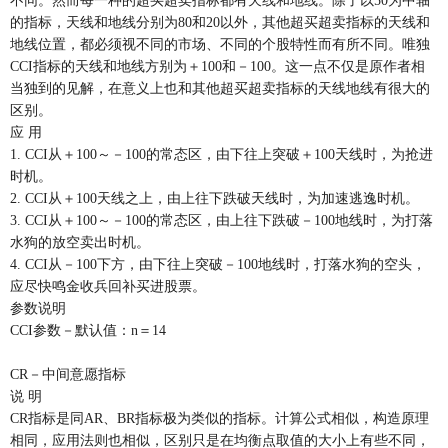
不同。然而每一种的超买超卖指标都有天线和地线。除了以50为中轴
的指标，天线和地线分别为80和20以外，其他超买超卖指标的天线和
地线位置，都必须视不同的市场、不同的个股特性而有所不同。唯独
CCI指标的天线和地线方别为＋100和－100。这一点不仅是原作者相
当独到的见解，在意义上也和其他超买超卖指标的天线地线有很大的
区别。
应 用
1. CCI从＋100～－100的常态区，由下往上突破＋100天线时，为抢进
时机。
2. CCI从＋100天线之上，由上往下跌破天线时，为加速逃逸时机。
3. CCI从＋100～－100的常态区，由上往下跌破－100地线时，为打落
水狗的放空卖出时机。
4. CCI从－100下方，由下往上突破－100地线时，打落水狗的空头，
应尽快鸣金收兵回补买进股票。
参数说明
CCI参数－默认值：n＝14
CR－中间意愿指标
说 明
CR指标是同AR、BR指标极为类似的指标。计算公式相似，构造原理
相同，应用法则也相似，区别只是在均衡点取值的大小上有些不同，