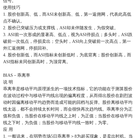
信号。
使用技巧
1. 股价创新高、低，而ASI未创新高、低，第一返佣网，代表此高低
点不确认。
2. 股价已突破压力或支撑线，ASI却未伴随发生，为假突破。
3. ASI前一次形成的显著高、低点，视为ASI停损点；多头时，ASI跌
破前一次低点，停损卖出；空头时，ASI向上突破前一次高点，第一
外汇返佣网，停损回补。
4. 股价创新低，而ASI指标未创新低时，为底背离；股价创新高，而
ASI指标未同创新高时，为顶背离。
BIAS－乖离率
说 明
乖离率是移动平均原理派生的一项技术指标，它的功能在于测算股价
在波动过程中与移动平均线出现的偏离程度，从而得出股价在剧烈波
动时因偏离移动平均趋势而造成可能的回档与反弹。股价离移动平均
线太远，都不会持续太长时间，而会很快再次趋均线。乖离率分为正
值和负值，当股价在移动平均线之上时，为正值；当股价在移动平均
线之下时，为负值；当股价与移动平均线一致时，为零。
应 用
1. 一般说来，在弱势市场5日乖离率＞8为超买现象，是卖出时机。当