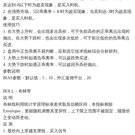
其达到-8以下时为超卖现象，是买入时机。
2. 在强势市场，5日乖离率＞８时为超买现象，当其到达-3时为超卖现
象，是买入时机。
使用技巧
1. 在大势上升时，会出现多次高价，可于先前高价的正乖离点出现时
抛出。在大势下跌时，也会出现多次低价，可于前次低价的负乖离点
买进。
2. 盘局中正负乖离不易判断，应和其它技术指标综合分析研判。
3. 大势上升时如遇负乖离率，可以趁跌势买进。
4. 大势下跌时如遇正乖离率，可以趁回升高价抛出。
参数说明
BIAS参数－默认值：5，10，外汇返佣平台，20
BOLL－布林带
说 明
布林线利用统计学原理标准差求取其信赖区间，本指标相较
Envelopes，更能随机调整其变异性，上下限之范围不被固定，随股价
之变动而变动。
应 用
1. 股价向上穿越支撑线，买入信号