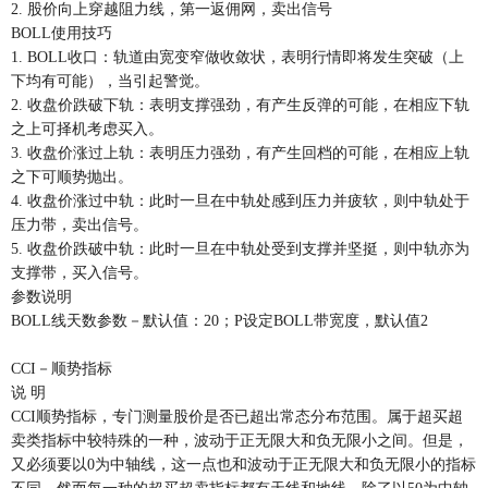
2. 股价向上穿越阻力线，第一返佣网，卖出信号
BOLL使用技巧
1. BOLL收口：轨道由宽变窄做收敛状，表明行情即将发生突破（上
下均有可能），当引起警觉。
2. 收盘价跌破下轨：表明支撑强劲，有产生反弹的可能，在相应下轨
之上可择机考虑买入。
3. 收盘价涨过上轨：表明压力强劲，有产生回档的可能，在相应上轨
之下可顺势抛出。
4. 收盘价涨过中轨：此时一旦在中轨处感到压力并疲软，则中轨处于
压力带，卖出信号。
5. 收盘价跌破中轨：此时一旦在中轨处受到支撑并坚挺，则中轨亦为
支撑带，买入信号。
参数说明
BOLL线天数参数－默认值：20；P设定BOLL带宽度，默认值2
CCI－顺势指标
说 明
CCI顺势指标，专门测量股价是否已超出常态分布范围。属于超买超
卖类指标中较特殊的一种，波动于正无限大和负无限小之间。但是，
又必须要以0为中轴线，这一点也和波动于正无限大和负无限小的指标