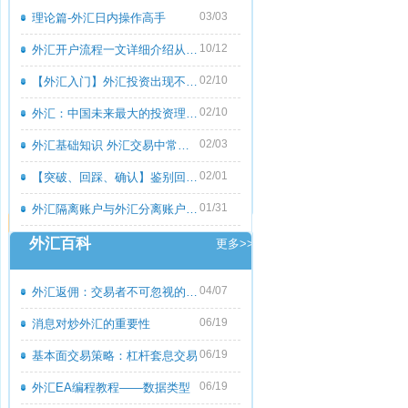
03/03
理论篇-外汇日内操作高手
10/12
外汇开户流程一文详细介绍从零到一
02/10
【外汇入门】外汇投资出现不良心态的原
02/10
外汇：中国未来最大的投资理财市场
02/03
外汇基础知识 外汇交易中常见的外汇专用
02/01
【突破、回踩、确认】鉴别回撤和倒退
01/31
外汇隔离账户与外汇分离账户的区别
外汇百科
更多>>
04/07
外汇返佣：交易者不可忽视的隐藏收益
06/19
消息对炒外汇的重要性
06/19
基本面交易策略：杠杆套息交易
06/19
外汇EA编程教程――数据类型