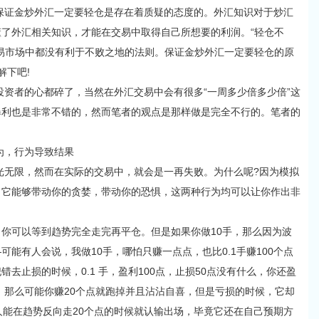
证金炒外汇一定要轻仓是存在着质疑的态度的。外汇知识对于炒汇
了外汇相关知识，才能在交易中取得自己所想要的利润。“轻仓不
易市场中都没有利于不败之地的法则。保证金炒外汇一定要轻仓的原
解下吧!
者的心都碎了，当然在外汇交易中会有很多“一周多少倍多少倍”这
暴利也是非常不错的，然而笔者的观点是那样做是完全不行的。笔者的
，行为导致结果
限，然而在实际的交易中，就会是一再失败。为什么呢?因为模拟
，它能够带动你的贪婪，带动你的恐惧，这两种行为均可以让你作出非
，你可以等到趋势完全走完再平仓。但是如果你做10手，那么因为波
能有人会说，我做10手，哪怕只赚一点点，也比0.1手赚100个点
去止损的时候，0.1 手，盈利100点，止损50点没有什么，你还盈
网，那么可能你赚20个点就跑掉并且沾沾自喜，但是亏损的时候，它却
人能在趋势反向走20个点的时候就认输出场，毕竟它还在自己预期方