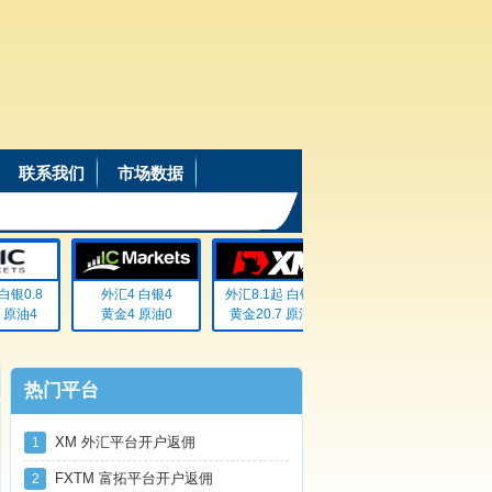
联系我们
市场数据
银0.8
外汇4 白银4
外汇8.1起 白银72
外汇20% 白银20%
原油4
黄金4 原油0
黄金20.7 原油无
黄金20% 原油20%
热门平台
XM 外汇平台开户返佣
1
FXTM 富拓平台开户返佣
2