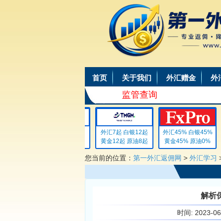
首页
关于我们
外汇赠金
外
监管查询
外汇4 白银4
外汇7起 白银12起
外汇45% 白银45%
黄金4 原油4
黄金12起 原油8起
黄金45% 原油0%
您当前的位置：
第一外汇返佣网
>
外汇学习
解析
时间:
2023-0