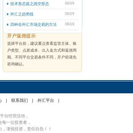
06/19
技术形态篇之跳空形态
06/19
外汇之趋势线
06/19
四种在外汇市场交易的方法
开户返佣提示
选择平台前，建议重点查看监管主体、账
户类型、点差成本、出入金方式和返佣周
期。不同平台交易条件不同，开户前请先
咨询确认。
心
|
联系我们
|
外汇平台
|
平台经营活动，
合每一位投资者，
力，谨慎投资，责任自负！！