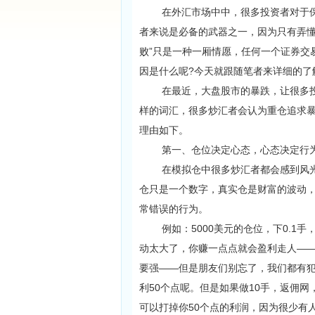
在外汇市场中中，很多投资者对于保
者来说是必备的武器之一，因为只有弄懂
败”只是一种一厢情愿，任何一个证券交
因是什么呢?今天就跟随笔者来详细的了
在最近，大盘股市的暴跌，让很多投资
样的词汇，很多炒汇者会认为重仓追求
理由如下。
第一、仓位决定心态，心态决定行为
在模拟仓中很多炒汇者都会感到风光无
仓只是一个数字，真实仓是财富的波动
常错误的行为。
例如：5000美元的仓位，下0.1手
动太大了，你赚一点点就会盈利走人——可
要强——但是朋友们别忘了，我们都有犯错
利50个点呢。但是如果做10手，返佣
可以打掉你50个点的利润，因为很少有