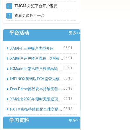
TMGM 外汇平台开户返佣
3
查看更多外汇平台
4
平台活动
更多>>
06/01
XM外汇三种账户类型介绍
06/01
XM账户开户转户流程，XM获取高额返佣教程
06/01
ICMarkets怎么转户获得高额返佣呢？ICMark
05/18
INFINOX英诺以FCA监管为核心优势，持续优化
05/18
Doo Prime德璞资本持续完善多资产交易服务
05/18
XM推出2026年限时无限返现活动，交易越多
05/18
FXTM富拓持续优化全球交易服务，多元化产
学习资料
更多>>