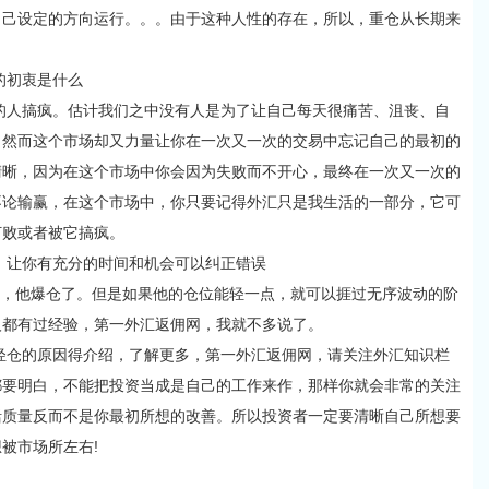
自己设定的方向运行。。。由于这种人性的存在，所以，重仓从长期来
初衷是什么
人搞疯。估计我们之中没有人是为了让自己每天很痛苦、沮丧、自
，然而这个市场却又力量让你在一次又一次的交易中忘记自己的最初的
清晰，因为在这个市场中你会因为失败而不开心，最终在一次又一次的
不论输赢，在这个市场中，你只要记得外汇只是我生活的一部分，它可
打败或者被它搞疯。
让你有充分的时间和机会可以纠正错误
他爆仓了。但是如果他的仓位能轻一点，就可以捱过无序波动的阶
人都有过经验，第一外汇返佣网，我就不多说了。
仓的原因得介绍，了解更多，第一外汇返佣网，请关注外汇知识栏
都要明白，不能把投资当成是自己的工作来作，那样你就会非常的关注
活质量反而不是你最初所想的改善。所以投资者一定要清晰自己所想要
被市场所左右!