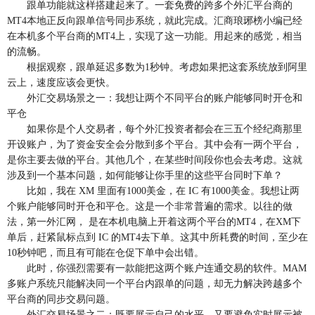
跟单功能就这样搭建起来了。一套免费的跨多个外汇平台商的
MT4本地正反向跟单信号同步系统，就此完成。汇商琅琊榜小编已经
在本机多个平台商的MT4上，实现了这一功能。用起来的感觉，相当
的流畅。
根据观察，跟单延迟多数为1秒钟。考虑如果把这套系统放到阿里
云上，速度应该会更快。
外汇交易场景之一：我想让两个不同平台的账户能够同时开仓和
平仓
如果你是个人交易者，每个外汇投资者都会在三五个经纪商那里
开设账户，为了资金安全会分散到多个平台。其中会有一两个平台，
是你主要去做的平台。其他几个，在某些时间段你也会去考虑。这就
涉及到一个基本问题，如何能够让你手里的这些平台同时下单？
比如，我在 XM 里面有1000美金，在 IC 有1000美金。我想让两
个账户能够同时开仓和平仓。这是一个非常普遍的需求。以往的做
法，第一外汇网， 是在本机电脑上开着这两个平台的MT4，在XM下
单后，赶紧鼠标点到 IC 的MT4去下单。这其中所耗费的时间，至少在
10秒钟吧，而且有可能在仓促下单中会出错。
此时，你强烈需要有一款能把这两个账户连通交易的软件。MAM
多账户系统只能解决同一个平台内跟单的问题，却无力解决跨越多个
平台商的同步交易问题。
外汇交易场景之二：既要展示自己的水平，又要避免实时展示被