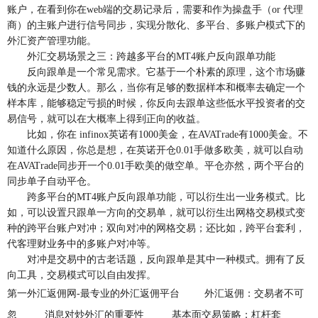
账户，在看到你在web端的交易记录后，需要和作为操盘手（or 代理
商）的主账户进行信号同步，实现分散化、多平台、多账户模式下的
外汇资产管理功能。
外汇交易场景之三：跨越多平台的MT4账户反向跟单功能
反向跟单是一个常见需求。它基于一个朴素的原理，这个市场赚
钱的永远是少数人。那么，当你有足够的数据样本和概率去确定一个
样本库，能够稳定亏损的时候，你反向去跟单这些低水平投资者的交
易信号，就可以在大概率上得到正向的收益。
比如，你在 infinox英诺有1000美金，在AVATrade有1000美金。不
知道什么原因，你总是想，在英诺开仓0.01手做多欧美，就可以自动
在AVATrade同步开一个0.01手欧美的做空单。平仓亦然，两个平台的
同步单子自动平仓。
跨多平台的MT4账户反向跟单功能，可以衍生出一业务模式。比
如，可以设置只跟单一方向的交易单，就可以衍生出网格交易模式变
种的跨平台账户对冲；双向对冲的网格交易；还比如，跨平台套利，
代客理财业务中的多账户对冲等。
对冲是交易中的古老话题，反向跟单是其中一种模式。拥有了反
向工具，交易模式可以自由发挥。
第一外汇返佣网-最专业的外汇返佣平台
外汇返佣：交易者不可
忽
消息对炒外汇的重要性
基本面交易策略：杠杆套