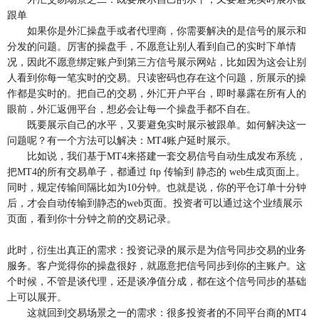
跟单
如果你是外汇操盘手或者代理商，你需要解决的是信号的展示和
分发的问题。厉害的操盘手，不愿意让别人看到自己的实时下单情
况，因此不愿意绑定账户到第三方信号展示网站，比如因为这会让别
人看到你每一笔实时的交易。只读密码也存在这个问题，所展示的操
作都是实时的。把自己的交易，外汇开户平台，即时暴露在所有人的
眼前，外汇返佣平台，想必会让每一个操盘手都不自在。
既要展示自己的水平，又要避免实时展示被跟单。如何解决这一
问题呢？有一个方法可以解决：MT4账户延时展示。
比如说，我们基于MT4来搭建一套交易信号自动生成发布系统，
把MT4的所有交易单子，都通过 ftp 传输到 静态的 web生成页面上。
同时，规定传输间隔比如为10分钟。也就是说，你的平仓订单十分钟
后，才会自动传输到静态的web页面。投资者可以通过这个业绩展示
页面，看到你十分钟之前的交易记录。
此时，衍生出真正的需求：投资记录的展示是为信号同步交易的业务
服务。客户觉得你的操盘很好，就愿意把信号同步到你的主账户。这
个时候，不管是谈代理，还是谈净值分成，都在这个信号同步的基础
上可以展开。
这就回到交易场景之一的需求：很多投资者的不同平台商的MT4