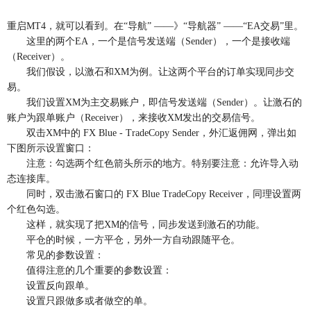
重启MT4，就可以看到。在“导航” ——》“导航器” ——“EA交易”里。
这里的两个EA，一个是信号发送端（Sender），一个是接收端
（Receiver）。
我们假设，以激石和XM为例。让这两个平台的订单实现同步交
易。
我们设置XM为主交易账户，即信号发送端（Sender）。让激石的
账户为跟单账户（Receiver），来接收XM发出的交易信号。
双击XM中的 FX Blue - TradeCopy Sender，外汇返佣网，弹出如
下图所示设置窗口：
注意：勾选两个红色箭头所示的地方。特别要注意：允许导入动
态连接库。
同时，双击激石窗口的 FX Blue TradeCopy Receiver，同理设置两
个红色勾选。
这样，就实现了把XM的信号，同步发送到激石的功能。
平仓的时候，一方平仓，另外一方自动跟随平仓。
常见的参数设置：
值得注意的几个重要的参数设置：
设置反向跟单。
设置只跟做多或者做空的单。