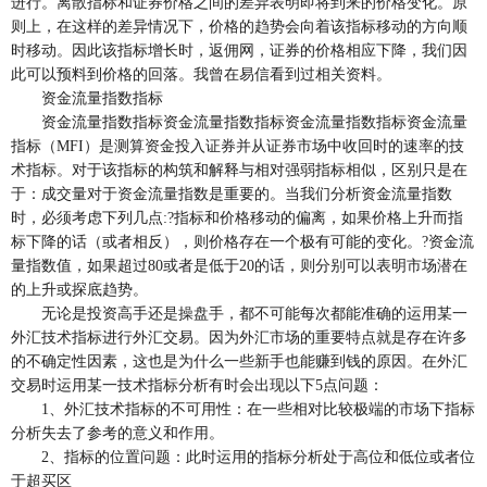
进行。离散指标和证券价格之间的差异表明即将到来的价格变化。原
则上，在这样的差异情况下，价格的趋势会向着该指标移动的方向顺
时移动。因此该指标增长时，返佣网，证券的价格相应下降，我们因
此可以预料到价格的回落。我曾在易信看到过相关资料。
资金流量指数指标
资金流量指数指标资金流量指数指标资金流量指数指标资金流量
指标（MFI）是测算资金投入证券并从证券市场中收回时的速率的技
术指标。对于该指标的构筑和解释与相对强弱指标相似，区别只是在
于：成交量对于资金流量指数是重要的。当我们分析资金流量指数
时，必须考虑下列几点:?指标和价格移动的偏离，如果价格上升而指
标下降的话（或者相反），则价格存在一个极有可能的变化。?资金流
量指数值，如果超过80或者是低于20的话，则分别可以表明市场潜在
的上升或探底趋势。
无论是投资高手还是操盘手，都不可能每次都能准确的运用某一
外汇技术指标进行外汇交易。因为外汇市场的重要特点就是存在许多
的不确定性因素，这也是为什么一些新手也能赚到钱的原因。在外汇
交易时运用某一技术指标分析有时会出现以下5点问题：
1、外汇技术指标的不可用性：在一些相对比较极端的市场下指标
分析失去了参考的意义和作用。
2、指标的位置问题：此时运用的指标分析处于高位和低位或者位
于超买区