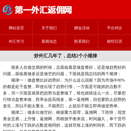
网站首页
关于我们
赠金活动
平台对比
外汇学习
新闻动态
联系我们
财经日历
炒外汇几年了，总结2个小规律
很多人在做交易的时候，总面临着是做盘整好，还是做趋势好的
问题，面临着做多还是做空的问题，下面就是我总结的两个规律：
规律一：做盘整比好趋势好。为什么这么说呢？因为市场中80%
的都是处于盘整，即使出现了趋势行情，一方面是可能抓的点数不
多，另一方面是就算把趋势当盘整做了，错也就错这么一次，尽量把
行情当盘整来做，胜率会提高很多，第一返佣网，但也要防止趋势的
发生，所以不能太重仓，不能死扛，止损后不能立即再做逆势单。
规律二：做多比做空好。根据重力原理，返佣网，下跌快，现货
黄金交易，上升慢，返佣网，而根据平衡来说，时间越久，单个货币
对的上涨与下跌的点数是相同的，这就导致上涨的时间长，而下跌的