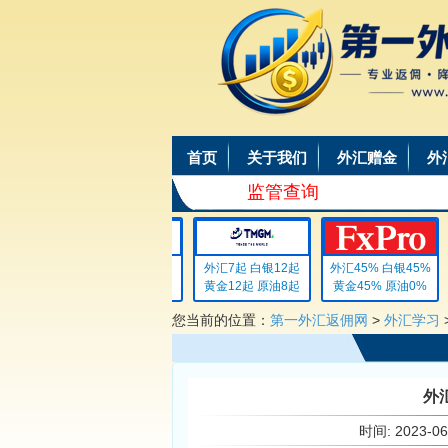
首页
关于我们
外汇赠金
外
监管查询
外汇4 白银4
外汇7起 白银12起
外汇45% 白银45%
黄金4 原油4
黄金12起 原油8起
黄金45% 原油0%
您当前的位置：
第一外汇返佣网
>
外汇学习
外
时间:
2023-0