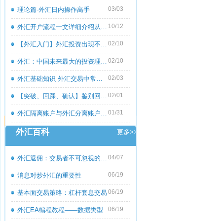
03/03
理论篇-外汇日内操作高手
10/12
外汇开户流程一文详细介绍从零到一
02/10
【外汇入门】外汇投资出现不良心态的原
02/10
外汇：中国未来最大的投资理财市场
02/03
外汇基础知识 外汇交易中常见的外汇专用
02/01
【突破、回踩、确认】鉴别回撤和倒退
01/31
外汇隔离账户与外汇分离账户的区别
外汇百科
更多>>
04/07
外汇返佣：交易者不可忽视的隐藏收益
06/19
消息对炒外汇的重要性
06/19
基本面交易策略：杠杆套息交易
06/19
外汇EA编程教程――数据类型