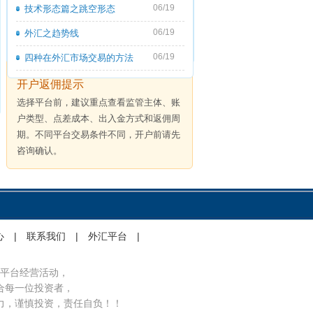
06/19
技术形态篇之跳空形态
06/19
外汇之趋势线
06/19
四种在外汇市场交易的方法
开户返佣提示
选择平台前，建议重点查看监管主体、账
户类型、点差成本、出入金方式和返佣周
期。不同平台交易条件不同，开户前请先
咨询确认。
心
|
联系我们
|
外汇平台
|
平台经营活动，
合每一位投资者，
力，谨慎投资，责任自负！！