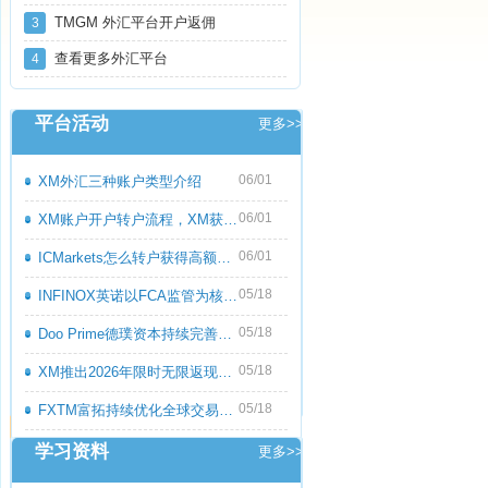
TMGM 外汇平台开户返佣
3
查看更多外汇平台
4
平台活动
更多>>
06/01
XM外汇三种账户类型介绍
06/01
XM账户开户转户流程，XM获取高额返佣教程
06/01
ICMarkets怎么转户获得高额返佣呢？ICMark
05/18
INFINOX英诺以FCA监管为核心优势，持续优化
05/18
Doo Prime德璞资本持续完善多资产交易服务
05/18
XM推出2026年限时无限返现活动，交易越多
05/18
FXTM富拓持续优化全球交易服务，多元化产
学习资料
更多>>