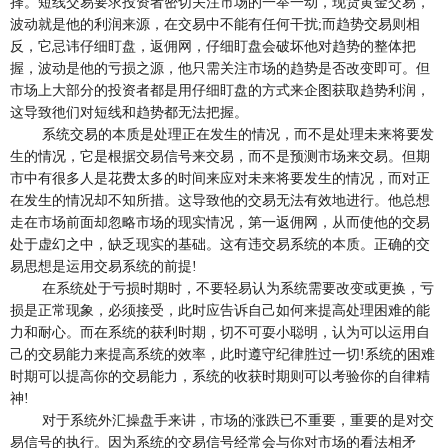
择。短线交易要求投资者密切关注市场的一举一动，现货黄金交易，
波动就是他的利润来源，在交易中不能有任何干扰;而趋势交易则相
反，它忌讳仔细盯盘，返佣网，仔细盯盘会破坏他对趋势的整体把
握，波动是他的亏损之源，他只需关注市场的趋势是否改变即可。但
市场上大部分的投资者都是用仔细盯盘的方式来企图获取趋势利润，
这导致彵们对短线和趋势都无法把握。
系统交易的本质是处理正在发生的情况，而不是处理未来将要发
生的情况，它是根据交易信号来交易，而不是预测市场来交易。但期
市中有很多人是花费太多的时间来应对未来将要发生的情况，而对正
在发生的情况却不知所措。这导致他的交易无法有效地进行。他总想
走在市场前面却忽略市场的现实情况，第一返佣网，从而使他的交易
处于虚幻之中，缺乏现实的基础。这有违交易系统的本质。正确的交
易思想是运用交易系统的前提!
在系统处于亏损时期时，不要轻易认为系统需要改变或更换，亏
损是正常现象，必须接受，此时应告诉自己如何来提高处理困难的能
力和耐心。而在系统的获利时期，切不可耍小聪明，认为可以运用自
己的交易能力来提高系统的效率，此时遵守纪律胜过一切!系统的困难
时期可以提高你的交易能力，系统的收获时期则可以考验你的自律精
神!
对于系统外汇操盘手来讲，市场的涨跌已不重要，重要的是对交
易信号的执行。因为系统的交易信号经常会与你对市场的看法相矛