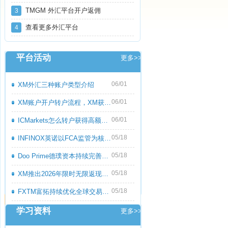
TMGM 外汇平台开户返佣
3
查看更多外汇平台
4
平台活动
更多>>
06/01
XM外汇三种账户类型介绍
06/01
XM账户开户转户流程，XM获取高额返佣教程
06/01
ICMarkets怎么转户获得高额返佣呢？ICMark
05/18
INFINOX英诺以FCA监管为核心优势，持续优化
05/18
Doo Prime德璞资本持续完善多资产交易服务
05/18
XM推出2026年限时无限返现活动，交易越多
05/18
FXTM富拓持续优化全球交易服务，多元化产
学习资料
更多>>