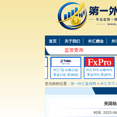
首页
关于我们
外汇赠金
外
监管查询
外汇4 白银4
外汇7起 白银12起
外汇45% 白银45%
黄金4 原油4
黄金12起 原油8起
黄金45% 原油0%
您当前的位置：
第一外汇返佣网
>
外汇学习
美国核
时间:
2023-0