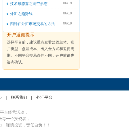
06/19
技术形态篇之跳空形态
06/19
外汇之趋势线
06/19
四种在外汇市场交易的方法
开户返佣提示
选择平台前，建议重点查看监管主体、账
户类型、点差成本、出入金方式和返佣周
期。不同平台交易条件不同，开户前请先
咨询确认。
心
|
联系我们
|
外汇平台
|
平台经营活动，
合每一位投资者，
力，谨慎投资，责任自负！！