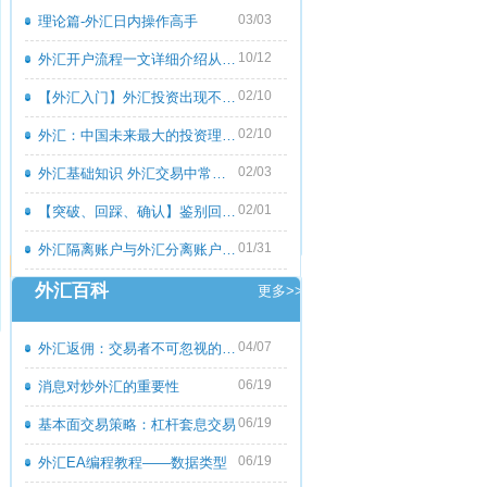
03/03
理论篇-外汇日内操作高手
10/12
外汇开户流程一文详细介绍从零到一
02/10
【外汇入门】外汇投资出现不良心态的原
02/10
外汇：中国未来最大的投资理财市场
02/03
外汇基础知识 外汇交易中常见的外汇专用
02/01
【突破、回踩、确认】鉴别回撤和倒退
01/31
外汇隔离账户与外汇分离账户的区别
外汇百科
更多>>
04/07
外汇返佣：交易者不可忽视的隐藏收益
06/19
消息对炒外汇的重要性
06/19
基本面交易策略：杠杆套息交易
06/19
外汇EA编程教程――数据类型