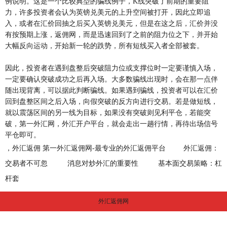
例说明。这是一个比较典型的骗线例子，K线突破了前期的重要阻
力，许多投资者会认为英镑兑美元的上升空间被打开，因此立即追
入，或者在汇价回抽之后买入英镑兑美元，但是在这之后，汇价并没
有按预期上涨，返佣网，而是迅速回到了之前的阻力位之下，并开始
大幅反向运动，开始新一轮的跌势，所有短线买入者全部被套。
因此，投资者在遇到盘整后突破阻力位或支撑位时一定要谨慎入场，
一定要确认突破成功之后再入场。大多数骗线出现时，会在那一点伴
随出现背离，可以据此判断骗线。如果遇到骗线，投资者可以在汇价
回到盘整区间之后入场，向假突破的反方向进行交易。若是做短线，
就以震荡区间的另一线为目标，如果没有突破则见利平仓，若能突
破，第一外汇网，外汇开户平台，就会走出一趟行情，再待出场信号
平仓即可。
，外汇返佣 第一外汇返佣网-最专业的外汇返佣平台
外汇返佣：
交易者不可忽
消息对炒外汇的重要性
基本面交易策略：杠
杆套
外汇返佣网