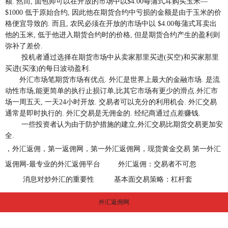
额. 然而, 面包师可以在开放的市场中以$4.00每蒲式耳购买玉米—
$1000 低于原始合约, 因此他在期货合约中亏损的金额是由于玉米的价
格便宜导致的. 而且, 农民必须在开放的市场中以 $4.00每蒲式耳卖出
他的玉米, 低于他进入期货合约时的价格, 但是期货合约产生的盈利则
弥补了差价.
投机者通过选择在期货市场中从卖家那里买进(买空)和买家那里
买进(买涨)的每日波动盈利.
外汇市场笔期货市场有优点. 外汇是世界上最大的金融市场. 是流
动性市场,能更简单的执行止损订单,比其它市场有更少的滑点.外汇市
场一周五天, 一天24小时开放. 交易者可以充分的利用机会. 外汇交易
通常是即时执行的. 外汇交易是无佣金的. 经纪商通过点差赚钱.
一些投资者认为由于防护措施的建立,外汇交易比期货交易更加安
全.
，外汇返佣，第一返佣网，第一外汇返佣网，现货黄金交易 第一外汇
返佣网-最专业的外汇返佣平台
外汇返佣：交易者不可忽
消息对炒外汇的重要性
基本面交易策略：杠杆套
外汇返佣网