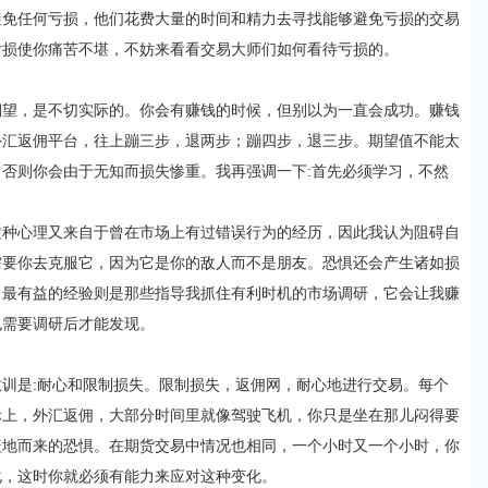
任何亏损，他们花费大量的时间和精力去寻找能够避免亏损的交易
亏损使你痛苦不堪，不妨来看看交易大师们如何看待亏损的。
，是不切实际的。你会有赚钱的时候，但别以为一直会成功。赚钱
外汇返佣平台，往上蹦三步，退两步；蹦四步，退三步。期望值不能太
否则你会由于无知而损失惨重。我再强调一下:首先必须学习，不然
这种心理又来自于曾在市场上有过错误行为的经历，因此我认为阻碍自
需要你去克服它，因为它是你的敌人而不是朋友。恐惧还会产生诸如损
。最有益的经验则是那些指导我抓住有利时机的市场调研，它会让我赚
也需要调研后才能发现。
是:耐心和限制损失。限制损失，返佣网，耐心地进行交易。每个
际上，外汇返佣，大部分时间里就像驾驶飞机，你只是坐在那儿闷得要
盖地而来的恐惧。在期货交易中情况也相同，一个小时又一个小时，你
化，这时你就必须有能力来应对这种变化。