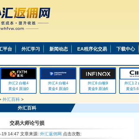
汇平台
外汇学习
新闻动态
EA程序化交易
下载中心
外汇2 白银4
外汇4 白银4
外汇6 白银9
外汇1.2 白
黄金4 原油0
黄金4 原油0
黄金9 原油6
黄金5.6 
>
外汇百科
>
外汇百科
交易大师论亏损
6-19 14:47 文章来源:
外汇返佣网
点击次数: