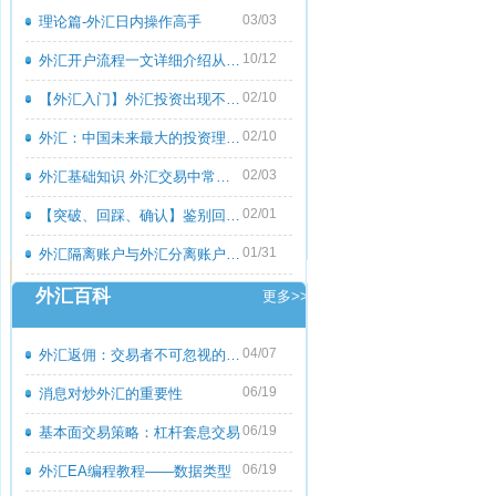
03/03
理论篇-外汇日内操作高手
10/12
外汇开户流程一文详细介绍从零到一
02/10
【外汇入门】外汇投资出现不良心态的原
02/10
外汇：中国未来最大的投资理财市场
02/03
外汇基础知识 外汇交易中常见的外汇专用
02/01
【突破、回踩、确认】鉴别回撤和倒退
01/31
外汇隔离账户与外汇分离账户的区别
外汇百科
更多>>
04/07
外汇返佣：交易者不可忽视的隐藏收益
06/19
消息对炒外汇的重要性
06/19
基本面交易策略：杠杆套息交易
06/19
外汇EA编程教程――数据类型