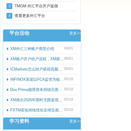
TMGM 外汇平台开户返佣
3
查看更多外汇平台
4
平台活动
更多>>
06/01
XM外汇三种账户类型介绍
06/01
XM账户开户转户流程，XM获取高额返佣教程
06/01
ICMarkets怎么转户获得高额返佣呢？ICMark
05/18
INFINOX英诺以FCA监管为核心优势，持续优化
05/18
Doo Prime德璞资本持续完善多资产交易服务
05/18
XM推出2026年限时无限返现活动，交易越多
05/18
FXTM富拓持续优化全球交易服务，多元化产
学习资料
更多>>