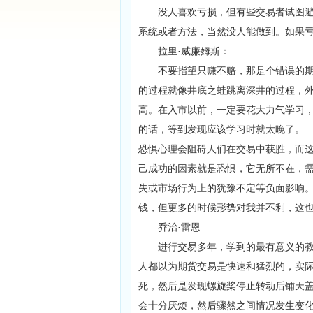
没人喜欢亏损，但有些交易者试图避免
系统或者方法，当然没人能做到。如果
拉里·威廉姆斯：
不要指望只赚不赔，那是个错误的期望
的过程就像井底之蛙跳离深井的过程，
高。在入市以前，一定要花大力气学习，
的话，等到发现应该学习时就太晚了。
恐惧心理会阻碍人们在交易中获胜，而
己成功的因素就是恐惧，它无所不在，
失或市场行为上的犹豫不定等负面影响
钱，但更多的时候形势对我并不利，这
乔治·雷恩
进行交易多年，学到的最有意义的教训
人都以为期货交易是快速和猛烈的，实
死，然后是发现螺旋桨停止转动后铺天
会十分厌烦，然后骤然之间情况发生变