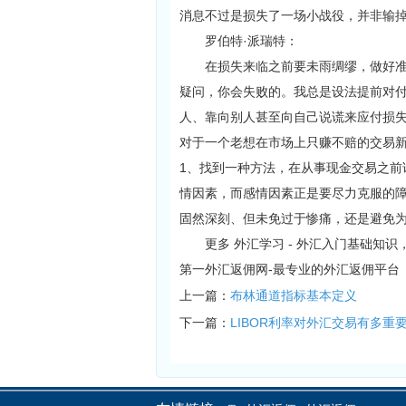
消息不过是损失了一场小战役，并非输掉
罗伯特·派瑞特：
在损失来临之前要未雨绸缪，做好准备
疑问，你会失败的。我总是设法提前对
人、靠向别人甚至向自己说谎来应付损
对于一个老想在市场上只赚不赔的交易
1、找到一种方法，在从事现金交易之前
情因素，而感情因素正是要尽力克服的
固然深刻、但未免过于惨痛，还是避免
更多 外汇学习 - 外汇入门基础知识
第一外汇返佣网-最专业的外汇返佣平台
上一篇：
布林通道指标基本定义
下一篇：
LIBOR利率对外汇交易有多重