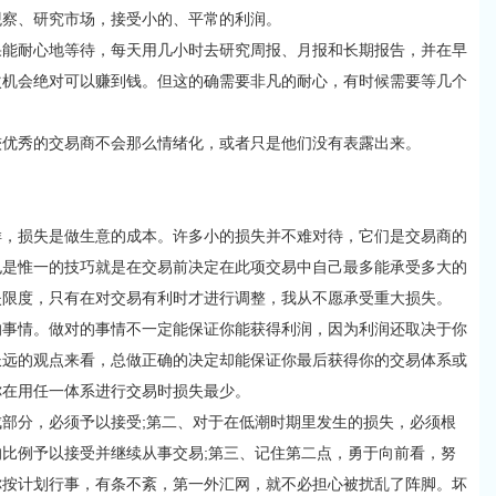
观察、研究市场，接受小的、平常的利润。
果能耐心地等待，每天用几小时去研究周报、月报和长期报告，并在早
次机会绝对可以赚到钱。但这的确需要非凡的耐心，有时候需要等几个
较优秀的交易商不会那么情绪化，或者只是他们没有表露出来。
损失是做生意的成本。许多小的损失并不难对待，它们是交易商的
也是惟一的技巧就是在交易前决定在此项交易中自己最多能承受多大的
失限度，只有在对交易有利时才进行调整，我从不愿承受重大损失。
的事情。做对的事情不一定能保证你能获得利润，因为利润还取决于你
长远的观点来看，总做正确的决定却能保证你最后获得你的交易体系或
你在用任一体系进行交易时损失最少。
部分，必须予以接受;第二、对于在低潮时期里发生的损失，必须根
比例予以接受并继续从事交易;第三、记住第二点，勇于向前看，努
你按计划行事，有条不紊，第一外汇网，就不必担心被扰乱了阵脚。坏