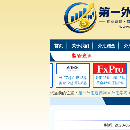
首页
关于我们
外汇赠金
外
监管查询
外汇4 白银4
外汇7起 白银12起
外汇45% 白银45%
黄金4 原油4
黄金12起 原油8起
黄金45% 原油0%
您当前的位置：
第一外汇返佣网
>
外汇学习
时间:
2023-0