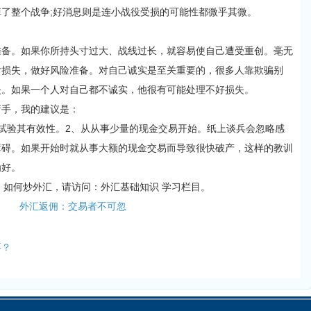
了整个战争;好消息则是连小战役受损的可能性都微乎其微。
。如果你所持头寸过大、战线过长，就容易使自己遭受重创。毫无
付损失，做好风险准备。对自己诚实是至关重要的，很多人靠欺骗别
失。如果一个人对自己都不诚实，他很有可能处理不好损失。
新手，我的建议是：
试验其有效性。2、从从事少量的现金交易开始。纸上谈兵会忽略感
障碍。如果开始时就从事大额的现金交易而导致很快破产，这样的教训
为好。
，如何炒外汇，请访问：外汇基础知识 学习栏目。
外汇返佣：交易者不可忽
要？