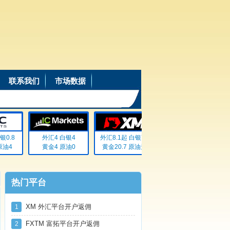
联系我们
市场数据
.8
外汇4 白银4
外汇8.1起 白银72
外汇20% 白银20%
4
黄金4 原油0
黄金20.7 原油无
黄金20% 原油20%
热门平台
XM 外汇平台开户返佣
1
FXTM 富拓平台开户返佣
2