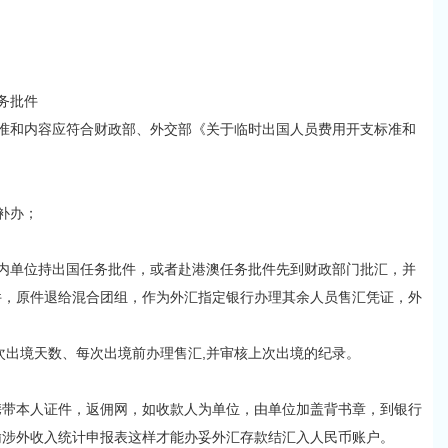
务批件
和内容应符合财政部、外交部《关于临时出国人员费用开支标准和
补办；
单位持出国任务批件，或者赴港澳任务批件先到财政部门批汇，并
件，原件退给混合团组，作为外汇指定银行办理其余人员售汇凭证，外
出境天数、每次出境前办理售汇,并审核上次出境的纪录。
本人证件，返佣网，如收款人为单位，由单位加盖背书章，到银行
输涉外收入统计申报表这样才能办妥外汇存款结汇入人民币账户。