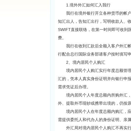
1.境外外汇如何汇入我行
我行在境外银行开立各种货币的帐户，
知汇出人，告知汇出行，写明收款人、
SWIFT直接联络，在第一时间即可收
费。
我行在收到汇款后全额入客户外汇帐户
行配合总行国际业务部请客户按时填写
2、境内居民个人购汇
境内居民个人购汇实行年度总额管理，
汇的，凭本人真实身份证明并向银行申
需求凭证后办理。
境内居民个人年度总额内所购外汇，可
外、提取外币现钞或携带出境的，仍按
境内居民个人在年度总额内购汇，应由
需提供委托人和代办人的身份证明、亲
外汇局对境内居民个人购汇不再实行