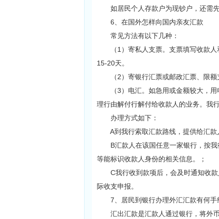
如居民个人存款户为现钞户，还需先
6、在国外怎样向国内亲友汇款
常见方法有以下几种：
（1）寄私人支票。支票填写收款人和
15-20天。
（2）寄银行汇票或邮政汇票、限额
（3）电汇。如急用或金额较大，用电
理行由解付行解付给收款人的业务。我
办理方式如下：
A到我行索取汇款路线，提供给汇款
B汇款人在该国任意一家银行，按我行
等能标识收款人身份的相关信息。；
C我行收到款项后，会及时通知收款人
际收支申报。
7、居民到银行办理外汇汇款有何手
汇出汇款是汇款人通过银行，将外币款