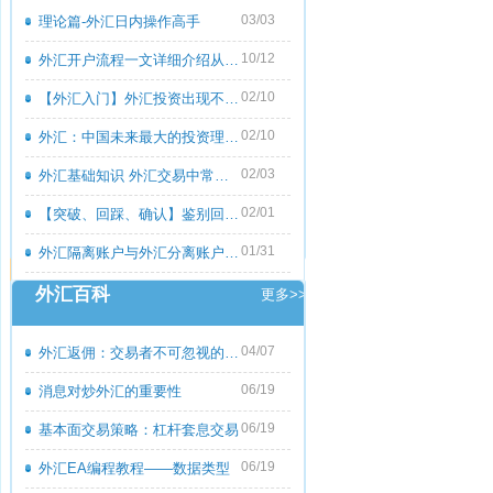
03/03
理论篇-外汇日内操作高手
10/12
外汇开户流程一文详细介绍从零到一
02/10
【外汇入门】外汇投资出现不良心态的原
02/10
外汇：中国未来最大的投资理财市场
02/03
外汇基础知识 外汇交易中常见的外汇专用
02/01
【突破、回踩、确认】鉴别回撤和倒退
01/31
外汇隔离账户与外汇分离账户的区别
外汇百科
更多>>
04/07
外汇返佣：交易者不可忽视的隐藏收益
06/19
消息对炒外汇的重要性
06/19
基本面交易策略：杠杆套息交易
06/19
外汇EA编程教程――数据类型