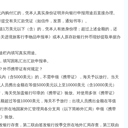
内购付汇的，凭本人真实身份证明并向银行申报用途后直接办理。
提交有关汇款凭证（如信件，发票，通知书等）。
1万美元以下（含）的，凭本人有效身份理；超过上述金额的，还
海关进境旅客行李物品申报单》或本人原存款银行外币现钞提取单据办
途栏内填写真实用途。
，填写因私汇出汇款申报单。
？外币携带证有何规定？
内（含5000美元）的，不需申领《携带证》，海关予以放行。当天
携出金额在等值5000美元以上至10000美元（含10000美元）
时，海关凭加盖银行印章的《携带证》验放。对使用多张《携带证》
额超过等值10000美元，海关不予放行；出境人员携出金额在等值
汇银行所在地国家外汇管理局各分支局（以下简称外汇局）申领《携带
证》验放。
银行存查，第二联由签发银行按季交所在地外汇局存查，第三联由