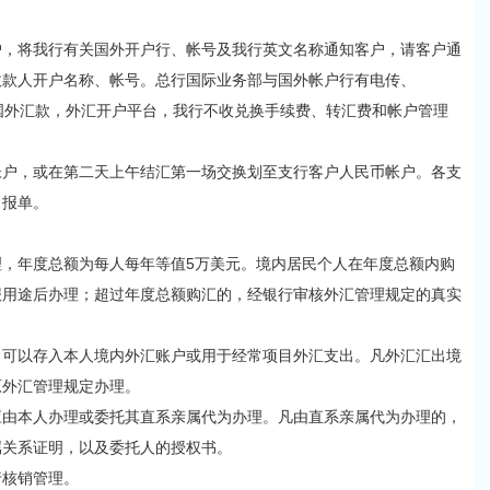
将我行有关国外开户行、帐号及我行英文名称通知客户，请客户通
收款人开户名称、帐号。总行国际业务部与国外帐户行有电传、
到国外汇款，外汇开户平台，我行不收兑换手续费、转汇费和帐户管理
，或在第二天上午结汇第一场交换划至支行客户人民币帐户。各支
申报单。
年度总额为每人每年等值5万美元。境内居民个人在年度总额内购
报用途后办理；超过年度总额购汇的，经银行审核外汇管理规定的真实
以存入本人境内外汇账户或用于经常项目外汇支出。凡外汇汇出境
原外汇管理规定办理。
本人办理或委托其直系亲属代为办理。凡由直系亲属代为办理的，
属关系证明，以及委托人的授权书。
核销管理。