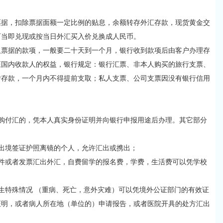
，扣除票据面额一定比例的贴息，余额转存外汇存款，现货黄金交
可当即兑现或按当日外汇买入价兑换成人民币。
据的款项，一般要二十天到一个月，银行收到款项后由客户办理存
证国内收款人的权益，银行规定：银行汇票、非本人购买的旅行支票、
转存款，一个月内不得提前支取；私人支票、公司支票因没有银行信用
付汇的，凭本人真实身份证明并向银行申报用途后办理。其它部分
：
境签证护照离镜的个人，允许汇出或携出；
或者发票汇出外汇，自费留学的报名费，学费，生活费可以凭学校
特殊情况 （重病、死亡，意外灾难）可以凭境外公证部门的有效证
证明，或者病人所在地（单位的）申请报告，或者医院开具的处方汇出