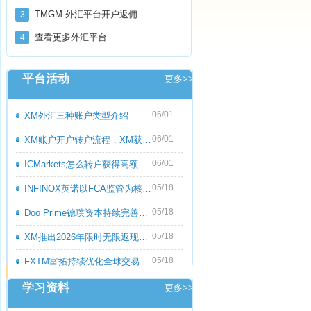
TMGM 外汇平台开户返佣
3
查看更多外汇平台
4
平台活动
更多>>
06/01
XM外汇三种账户类型介绍
06/01
XM账户开户转户流程，XM获取高额返佣教程
06/01
ICMarkets怎么转户获得高额返佣呢？ICMark
05/18
INFINOX英诺以FCA监管为核心优势，持续优化
05/18
Doo Prime德璞资本持续完善多资产交易服务
05/18
XM推出2026年限时无限返现活动，交易越多
05/18
FXTM富拓持续优化全球交易服务，多元化产
学习资料
更多>>