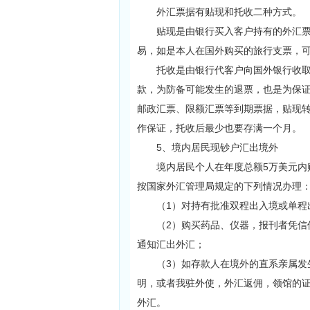
外汇票据有贴现和托收二种方式。
贴现是由银行买入客户持有的外汇票据
易，如是本人在国外购买的旅行支票，
托收是由银行代客户向国外银行收取票
款，为防备可能发生的退票，也是为保
邮政汇票、限额汇票等到期票据，贴现
作保证，托收后最少也要存满一个月。
5、境内居民现钞户汇出境外
境内居民个人在年度总额5万美元内购
按国家外汇管理局规定的下列情况办理
（1）对持有批准双程出入境或单程出
（2）购买药品、仪器，报刊者凭信件
通知汇出外汇；
（3）如存款人在境外的直系亲属发生
明，或者我驻外使，外汇返佣，领馆的
外汇。