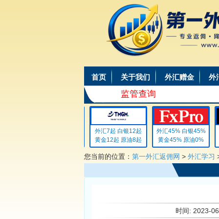
首页
关于我们
外汇赠金
外
监管查询
外汇4 白银4
外汇7起 白银12起
外汇45% 白银45%
黄金4 原油4
黄金12起 原油8起
黄金45% 原油0%
您当前的位置：
第一外汇返佣网
>
外汇学习
时间:
2023-0