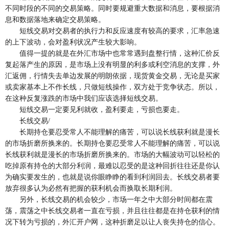
不同时段的不同的交易策略。同时要规避重大数据和消息，要根据消
息和数据落地来确定交易策略。
短线交易对交易者的执行力和反应速度有较高的要求，汇率急速
的上下波动，会对盈利状况产生较大影响。
值得一提的就是在外汇市场中也常常遇到盘整行情，这种汇价反
复起落产生的原因，是市场上没有明显的利多或利空消息的支撑，外
汇返佣，行情失去单边发展的明朗依据，现货黄金交易，无论是买家
或卖家基本上不作长线，只做短线操作，双方处于竞争状态。所以，
在这种反复涨跌的市场中我们应该选择短线交易。
短线交易一定要见利就收，盈利要走，亏损也要走。
长线交易/
长期持仓要忍受常人不能理解的痛苦，可以说长线获利就是漫长
的市场折磨所换来的。长期持仓要忍受常人不能理解的痛苦，可以说
长线获利就是漫长的市场折磨所换来的。市场的大幅波动可以轻松的
吃掉原有持仓的大部分利润，最难以忍受的是这种回折往往还是你认
为确实要发生的，也就是说你眼睁睁的看到利润回去。长线交易者要
放弃很多认为必然有把握的获利机会而换取长期利润。
另外，长线交易的机会较少，市场一年之中大部分时间都在震
荡，震荡之中长线交易者一直在亏损，并且往往都是在持仓获利的情
况下转为亏损的，外汇开户网，这种折磨足以让人丧失持仓的信心。