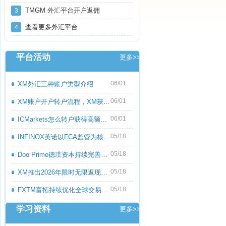
TMGM 外汇平台开户返佣
3
查看更多外汇平台
4
平台活动
更多>>
06/01
XM外汇三种账户类型介绍
06/01
XM账户开户转户流程，XM获取高额返佣教程
06/01
ICMarkets怎么转户获得高额返佣呢？ICMark
05/18
INFINOX英诺以FCA监管为核心优势，持续优化
05/18
Doo Prime德璞资本持续完善多资产交易服务
05/18
XM推出2026年限时无限返现活动，交易越多
05/18
FXTM富拓持续优化全球交易服务，多元化产
学习资料
更多>>