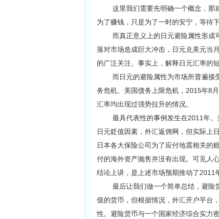
这里我们需要先明确一个概念，那就
为了赚钱，只是为了一时的安宁，等待
而真正意义上的日元避险属性形成可归结
落对市场造成巨大冲击，日元兑美元当月大涨
的广泛关注。事实上，解释日元汇率的
而日元的避险属性为市场所普遍接受，是
务危机、美国债务上限危机，2015年
汇率均出现过强势拉升的情况。
最具代表性的事例发生在2011年。
日元贬值因素，外汇返佣网，但实际上日
日本各大保险公司为了应付地震相关的
付的海外资产抛售并没有出现。可见人心
结论上讲，是上述市场预期推动了201
最后让我们做一个简单总结，避险货
值的货币，但根据情况，外汇开户平台
性。避险货币与一个国家经济综合实力