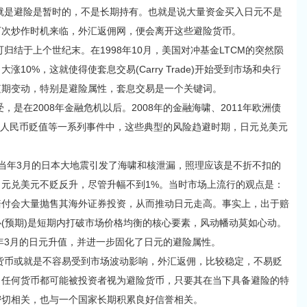
是避险是暂时的，不是长期持有。也就是说大量资金买入日元不是
下次炒作时机来临，外汇返佣网，便会离开这些避险货币。
于上个世纪末。在1998年10月，美国对冲基金LTCM的突然陨
10%，这就使得使套息交易(Carry Trade)开始受到市场和央行
短期变动，特别是避险属性，套息交易是一个关键词。
在2008年金融危机以后。2008年的金融海啸、2011年欧洲债
8月人民币贬值等一系列事件中，这些典型的风险趋避时期，日元兑美元
当年3月的日本大地震引发了海啸和核泄漏，照理应该是不折不扣的
元兑美元不贬反升，尽管升幅不到1%。当时市场上流行的观点是：
赔付会大量抛售其海外证券投资，从而推动日元走高。事实上，出于赔
(预期)是短期内打破市场价格均衡的核心要素，风动幡动莫如心动。
1年3月的日元升值，并进一步固化了日元的避险属性。
币或就是不容易受到市场波动影响，外汇返佣，比较稳定，不易贬
，任何货币都可能被投资者视为避险货币，只要其在当下具备避险的特
密切相关，也与一个国家长期积累良好信誉相关。