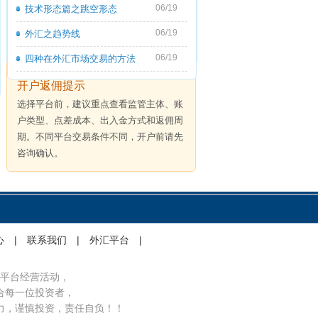
06/19
技术形态篇之跳空形态
06/19
外汇之趋势线
06/19
四种在外汇市场交易的方法
开户返佣提示
选择平台前，建议重点查看监管主体、账
户类型、点差成本、出入金方式和返佣周
期。不同平台交易条件不同，开户前请先
咨询确认。
心
|
联系我们
|
外汇平台
|
平台经营活动，
合每一位投资者，
力，谨慎投资，责任自负！！