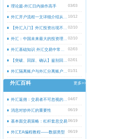
03/03
理论篇-外汇日内操作高手
10/12
外汇开户流程一文详细介绍从零到一
02/10
【外汇入门】外汇投资出现不良心态的原
02/10
外汇：中国未来最大的投资理财市场
02/03
外汇基础知识 外汇交易中常见的外汇专用
02/01
【突破、回踩、确认】鉴别回撤和倒退
01/31
外汇隔离账户与外汇分离账户的区别
外汇百科
更多>>
04/07
外汇返佣：交易者不可忽视的隐藏收益
06/19
消息对炒外汇的重要性
06/19
基本面交易策略：杠杆套息交易
06/19
外汇EA编程教程――数据类型