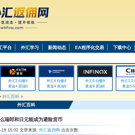
汇平台
外汇学习
新闻动态
EA程序化交易
下载中心
外汇2 白银4
外汇4 白银4
外汇6 白银9
外汇1.2 白
黄金4 原油0
黄金4 原油0
黄金9 原油6
黄金5.6 
>
外汇百科
>
外汇百科
么瑞郎和日元能成为避险货币
6-19 15:02 文章来源:
外汇返佣网
点击次数: