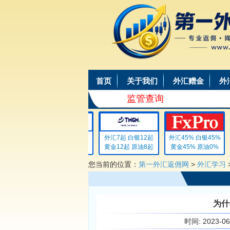
首页
关于我们
外汇赠金
外
监管查询
外汇4 白银4
外汇7起 白银12起
外汇45% 白银45%
黄金4 原油4
黄金12起 原油8起
黄金45% 原油0%
您当前的位置：
第一外汇返佣网
>
外汇学习
为什
时间:
2023-0