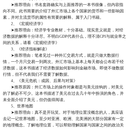
➤推荐理由：书名套路确实与上面推荐的一本书很像，但内容指
向不同。此书简要的介绍了外汇市场上各个国家的货币和一些影响因
素，并对主流货币的属性有简要的解释。属于入门书籍。
2、《宏观经济学》
➤推荐理由：经济学专业教材，十分基础。现实意义就是，对经
济数据的解释十分详尽。不明白GDP代表什么，理不清CPI与就业率之
间的关系，请看《宏观经济学》
3、《经济指标解读》
➤推荐理由：笔者见过一种外汇交易方式，就是只做大数据行
情，一个月只交易一到两次。外汇市场上基本上每天都会公布若干经
济数据，这本书描述了经济数据如何影响到金融市场。即使不做数据
行情，但不代表我们不需要了解数据。
4、《美元危机：成因、后果与对策》
➤推荐原因：外汇市场上的操作对象都是与美元挂钩的，对美元
的了解必不可少。这本书描述了美元在过去几十年中扮演的角色，并
未全面介绍了美元，但仍值得阅读。
5、世界地图
➤推荐理由：真不是开玩笑。对于地理位置没概念的人，真应该
去记一记世界地图，至少对亚洲、欧洲、北美洲的大部分国家有一定
的地理概念。了解地理位置，可以帮助理解国家与国家之间的政治关