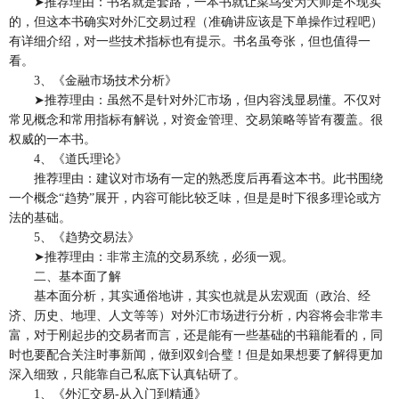
➤推荐理由：书名就是套路，一本书就让菜鸟变为大师是不现实
的，但这本书确实对外汇交易过程（准确讲应该是下单操作过程吧）
有详细介绍，对一些技术指标也有提示。书名虽夸张，但也值得一
看。
3、《金融市场技术分析》
➤推荐理由：虽然不是针对外汇市场，但内容浅显易懂。不仅对
常见概念和常用指标有解说，对资金管理、交易策略等皆有覆盖。很
权威的一本书。
4、《道氏理论》
推荐理由：建议对市场有一定的熟悉度后再看这本书。此书围绕
一个概念“趋势”展开，内容可能比较乏味，但是是时下很多理论或方
法的基础。
5、《趋势交易法》
➤推荐理由：非常主流的交易系统，必须一观。
二、基本面了解
基本面分析，其实通俗地讲，其实也就是从宏观面（政治、经
济、历史、地理、人文等等）对外汇市场进行分析，内容将会非常丰
富，对于刚起步的交易者而言，还是能有一些基础的书籍能看的，同
时也要配合关注时事新闻，做到双剑合璧！但是如果想要了解得更加
深入细致，只能靠自己私底下认真钻研了。
1、《外汇交易-从入门到精通》