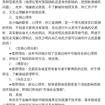
系和贸易关系（地理位置对英国脱欧还是有些影响的，想想欧洲难民
问题）。此外，地缘政治里面，不了解相对地理关系，外汇开户平
台，又怎么理解其中前因后果。
三、交易心理学
在小编的眼里，心理学，外汇返佣网，是一个博大精深玄幻莫测
的学科。不知道大家有没有发现，无论进行什么有关于金钱的交易
时，其实都会放大人性的弱点，而这些弱点很容易导致亏损。即使不
能完全克服心理弱点，但至少明白自己在此方面可以做些什么也是极
好的！
1、《交易心理分析》
➤推荐理由：这本书详细介绍了交易过程中可能存在的心理弱
点，并给出了相应的应对方法，很全面。
2、《博弈论》
➤推荐理由：交易其实就是所有参与者不断博弈的过程。对于博
弈论，了解基础原理即可。
3、《乌合之众》
➤推荐理由：群众心理学。投资者群体容易受某个消息影响而推
动市场波动，即我们所说的“市场在走预期”。
四、其他
有些关于金融市场的书籍很难界定到底属于技术面、基本面或是