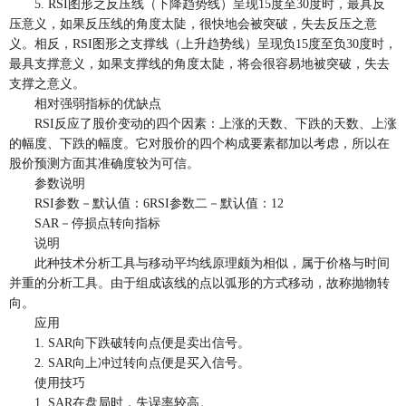
5. RSI图形之反压线（下降趋势线）呈现15度至30度时，最具反
压意义，如果反压线的角度太陡，很快地会被突破，失去反压之意
义。相反，RSI图形之支撑线（上升趋势线）呈现负15度至负30度时，
最具支撑意义，如果支撑线的角度太陡，将会很容易地被突破，失去
支撑之意义。
相对强弱指标的优缺点
RSI反应了股价变动的四个因素：上涨的天数、下跌的天数、上涨
的幅度、下跌的幅度。它对股价的四个构成要素都加以考虑，所以在
股价预测方面其准确度较为可信。
参数说明
RSI参数－默认值：6RSI参数二－默认值：12
SAR－停损点转向指标
说明
此种技术分析工具与移动平均线原理颇为相似，属于价格与时间
并重的分析工具。由于组成该线的点以弧形的方式移动，故称抛物转
向。
应用
1. SAR向下跌破转向点便是卖出信号。
2. SAR向上冲过转向点便是买入信号。
使用技巧
1. SAR在盘局时，失误率较高。