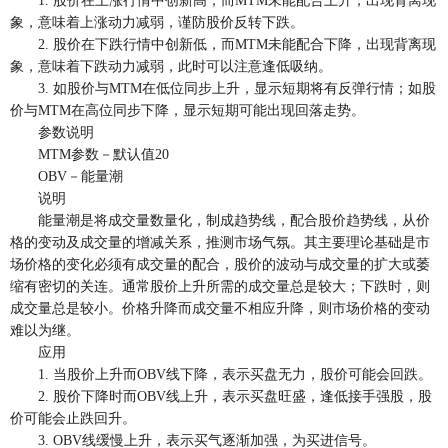
1. 股价在上涨行情中创新高，而MTM未能配合上升，出现背离现
象，意味着上涨动力减弱，谨防股价反转下跌。
2. 股价在下跌行情中创新低，而MTM未能配合下降，出现背离现
象，意味着下跌动力减弱，此时可以注意逢低吸纳。
3. 如股价与MTM在低位同步上升，显示短期将有反弹行情；如股
价与MTM在高位同步下降，显示短期可能出现回落走势。
参数说明
MTM参数－默认值20
OBV－能量潮
说明
能量潮是将成交量数量化，制成趋势线，配合股价趋势线，从价
格的变动及成交量的增减关系，推测市场气氛。其主要理论基础是市
场价格的变化必须有成交量的配合，股价的波动与成交量的扩大或萎
缩有密切的关连。通常股价上升所需的成交量总是较大；下跌时，则
成交量总是较小。价格升降而成交量不相应升降，则市场价格的变动
难以为继。
应用
1. 当股价上升而OBV线下降，表示买盘无力，股价可能会回跌。
2. 股价下降时而OBV线上升，表示买盘旺盛，逢低接手强股，股
价可能会止跌回升。
3. OBV线缓慢上升，表示买气逐渐加强，为买进信号。