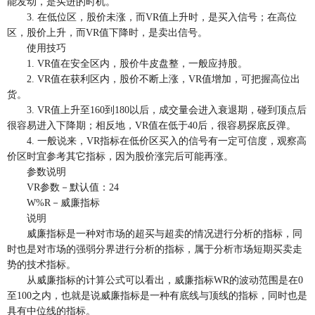
能发动，是买进的时机。
3. 在低位区，股价未涨，而VR值上升时，是买入信号；在高位
区，股价上升，而VR值下降时，是卖出信号。
使用技巧
1. VR值在安全区内，股价牛皮盘整，一般应持股。
2. VR值在获利区内，股价不断上涨，VR值增加，可把握高位出
货。
3. VR值上升至160到180以后，成交量会进入衰退期，碰到顶点后
很容易进入下降期；相反地，VR值在低于40后，很容易探底反弹。
4. 一般说来，VR指标在低价区买入的信号有一定可信度，观察高
价区时宜参考其它指标，因为股价涨完后可能再涨。
参数说明
VR参数－默认值：24
W%R－威廉指标
说明
威廉指标是一种对市场的超买与超卖的情况进行分析的指标，同
时也是对市场的强弱分界进行分析的指标，属于分析市场短期买卖走
势的技术指标。
从威廉指标的计算公式可以看出，威廉指标WR的波动范围是在0
至100之内，也就是说威廉指标是一种有底线与顶线的指标，同时也是
具有中位线的指标。