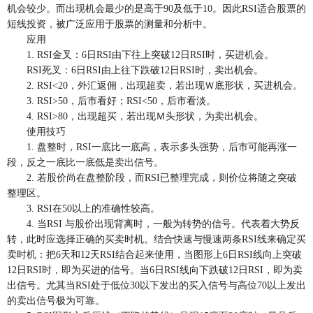
机会较少。而出现机会最少的是高于90及低于10。因此RSI适合股票的
短线投资，被广泛应用于股票的测量和分析中。
应用
1. RSI金叉：6日RSI由下往上突破12日RSI时，买进机会。
RSI死叉：6日RSI由上往下跌破12日RSI时，卖出机会。
2. RSI<20，外汇返佣，出现超卖，若出现Ｗ底形状，买进机会。
3. RSI>50，后市看好；RSI<50，后市看淡。
4. RSI>80，出现超买，若出现Ｍ头形状，为卖出机会。
使用技巧
1. 盘整时，RSI一底比一底高，表示多头强势，后市可能再涨一
段，反之一底比一底低是卖出信号。
2. 若股价尚在盘整阶段，而RSI已整理完成，则价位将随之突破
整理区。
3. RSI在50以上的准确性较高。
4. 当RSI 与股价出现背离时，一般为转势的信号。代表着大势反
转，此时应选择正确的买卖时机。结合快速与慢速两条RSI线来确定买
卖时机：把6天和12天RSI结合起来使用，当图形上6日RSI线向上突破
12日RSI时，即为买进的信号。当6日RSI线向下跌破12日RSI，即为卖
出信号。尤其当RSI处于低位30以下发出的买入信号与高位70以上发出
的卖出信号极为可靠。