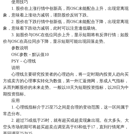
使用技巧
1. 股价在上涨行情中创新高，而OSC未能配合上升，出现背离现
象，意味着上涨动力减弱，谨防股价反转下跌。
2. 股价在下跌行情中创新低，而OSC未能配合下降，出现背离现
象，意味着下跌动力减弱，此时可以注意逢低吸纳。
3. 如股价与OSC在低位同步上升，显示短期将有反弹行情；如股
价与OSC在高位同步下降，显示短期可能出现回落走势。
参数说明
OSC参数－默认值10
PSY－心理线
说明
心理线主要研究投资者的心理趋向，将一定时期内投资人趋向买
方或卖方的心理事实转化为数值，第一外汇返佣网，形成人气指标，
从而判断股价的未来走势。一般以10天为短期投资指标，以20日为中
期投资指标。
应用
1. 心理线指标介于25至75之间是合理的变动范围，这一区间属于
常态分布。
2. 超过75或低于25时，就有超买或超卖现象出现。在大多头、大
空头市场初期可将超买超卖点调至高于83和低于17，直到行情尾声，
再回调至75与25。