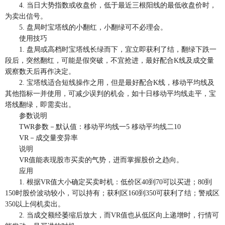
4. 当日大势指数或收盘价，低于最近三根阳线的最低收盘价时，
为卖出信号。
5. 盘局时宝塔线的小翻红，小翻绿可不必理会。
使用技巧
1. 盘局或高档时宝塔线长绿而下，宜立即获利了结，翻绿下跌一
段后，突然翻红，可能是假突破，不宜抢进，最好配合K线及成交量
观察数天后再作决定。
2. 宝塔线适合短线操作之用，但是最好配合K线，移动平均线及
其他指标一并使用，可减少误判的机会，如十日移动平均线走平，宝
塔线翻绿，即需卖出。
参数说明
TWR参数－默认值：移动平均线一5 移动平均线二10
VR－成交量变异率
说明
VR值能表现股市买卖的气势，进而掌握股价之趋向。
应用
1. 根据VR值大小确定买卖时机：低价区40到70可以买进；80到
150时股价波动较小，可以持有；获利区160到350可获利了结；警戒区
350以上伺机卖出。
2. 当成交额经萎缩后放大，而VR值也从低区向上递增时，行情可