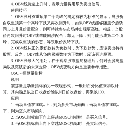
4. OBV线急速上升时，表示力量将用尽为卖出信号。
使用技巧
1. OBV线对双重顶第二个高峰的确定有较为标准的显示，当股价
自双重顶第一个高峰下跌又再次回升时，如果OBV线能够随股价趋势
同步上升且价量配合，则可持续多头市场并出现更高峰。相反，当股
价再次回升时OBV线未能同步配合，却见下降，则可能形成第二个顶
峰，完成双重顶的形态，导致股价反转下跌。
2. OBV线从正的累积数转为负数时，为下跌趋势，应该卖出持有
股票。反之，OBV线从负的累积数转为正数时，应该买进股票。
3. OBV线最大的用处，在于观察股市盘局整理后，何时会脱离盘
局以及突破后的未来走势，OBV线变动方向是重要参考指数。
OSC－振荡量指标
说明
震荡量是动量指标的另一表现形式，一般用百分比值来加以计
算。其内涵是以当日收盘价除以N日前收盘价，再乘以100。
应用
1. 当动量值在100以上，则为多头市场倾向；当动量值在100以
下，则为空头市场倾向。
2. 当OSC指标由下向上穿越MOSC指标时，是买入信号。
3. 当OSC指标由上向下穿越MOSC指标时，是卖出信号。