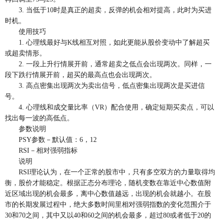
3. 当低于10时是真正的超卖，反弹的机会相对提高，此时为买进
时机。
使用技巧
1. 心理线最好与K线相互对照，如此更能从股价变动中了解超买
或超卖情形。
2. 一段上升行情展开前，通常超卖之低点会出现两次。同样，一
段下跌行情展开前，超买的最高点也会出现两次。
3. 高点密集出现两次为卖出信号，低点密集出现两次是买进信
号。
4. 心理线和成交量比率（VR）配合使用，确定短期买卖点，可以
找出每一波的高低点。
参数说明
PSY参数－默认值：6，12
RSI－相对强弱指标
说明
RSI理论认为，在一个正常的股市中，只有多空双方的力量取得均
衡，股价才能稳定。根据正态分布理论，随机变数在靠近中心数值附
近区域出现的机会最多，离中心数值越远，出现的机会就越小。在股
市的长期发展过程中，绝大多数时间里相对强弱指数的变化范围介于
30和70之间，其中又以40和60之间的机会最多，超过80或者低于20的