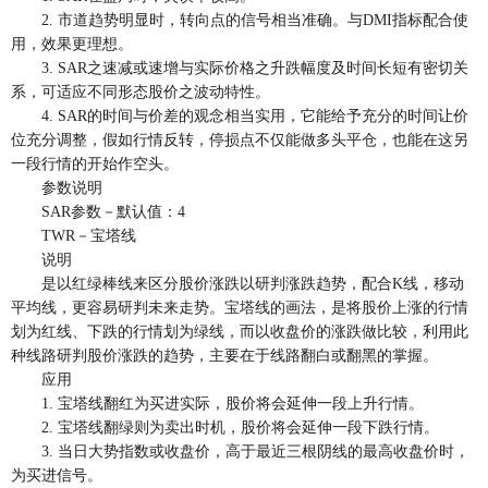
2. 市道趋势明显时，转向点的信号相当准确。与DMI指标配合使
用，效果更理想。
3. SAR之速减或速增与实际价格之升跌幅度及时间长短有密切关
系，可适应不同形态股价之波动特性。
4. SAR的时间与价差的观念相当实用，它能给予充分的时间让价
位充分调整，假如行情反转，停损点不仅能做多头平仓，也能在这另
一段行情的开始作空头。
参数说明
SAR参数－默认值：4
TWR－宝塔线
说明
是以红绿棒线来区分股价涨跌以研判涨跌趋势，配合K线，移动
平均线，更容易研判未来走势。宝塔线的画法，是将股价上涨的行情
划为红线、下跌的行情划为绿线，而以收盘价的涨跌做比较，利用此
种线路研判股价涨跌的趋势，主要在于线路翻白或翻黑的掌握。
应用
1. 宝塔线翻红为买进实际，股价将会延伸一段上升行情。
2. 宝塔线翻绿则为卖出时机，股价将会延伸一段下跌行情。
3. 当日大势指数或收盘价，高于最近三根阴线的最高收盘价时，
为买进信号。