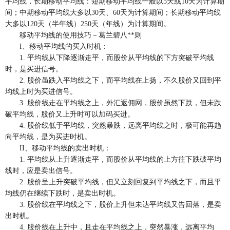
平均线，长期移动平均线：短期移动平均线一般以5天或10天为计算期
间；中期移动平均线大多以30天、60天为计算期间；长期移动平均线
大多以120天（半年线）250天（年线）为计算期间。
移动平均线的使用技巧－葛兰碧八**则
I、移动平均线的买入时机：
1. 平均线从下降逐渐走平，而股价从平均线的下方突破平均线
时，是买进信号。
2. 股价虽跌入平均线之下，而平均线在上扬，不久股价又回到平
均线上时为买进信号。
3. 股价线走在平均线之上，外汇返佣网，股价虽然下跌，但未跌
破平均线，股价又上升时可以加码买进。
4. 股价线低于平均线，突然暴跌，远离平均线之时，极可能再趋
向平均线，是为买进时机。
II、移动平均线的卖出时机：
1. 平均线从上升逐渐走平，而股价从平均线的上方往下跌破平均
线时，应是卖出信号。
2. 股价呈上升突破平均线，但又立刻回复到平均线之下，而且平
均线仍在继续下跌时，是卖出时机。
3. 股价线在平均线之下，股价上升但未达平均线又告回落，是卖
出时机。
4. 股价线在上升中，且走在平均线之上，突然暴涨，远离平均