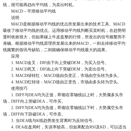
线，很可能再趋向平均线，为卖出时机。
MACD－平滑移动平均线
说明
MACD是根据移动平均线的优点所发展出来的技术工具。MACD
吸收了移动平均线的优点。运用移动平均线判断买卖时机，在趋势明
显时收效很大，但如果碰上牛皮盘整的行情，所发出的信号频繁而不
准确。根据移动平均线原理所发展出来的MACD，一则去掉移动平均
线频繁的假讯号缺陷，二则能确保移动平均线最大的战果。
应用
1. MACD金叉：DIF由下向上突破DEM，为买入信号。
2. MACD死叉：DIF由上向下突破DEM，为卖出信号。
3. MACD绿转红：MACD值由负变正，市场由空头转为多头。
4. MACD红转绿：MACD值由正变负，市场由多头转为空头。
使用技巧
1. DIFF与DEA均为正值，即都在零轴线以上时，大势属多头市
场，DIFF向上突破DEA，可作买。
2. DIFF与DEA均为负值，即都在零轴线以下时，大势属空头市
场，DIFF向下跌破DEA，可作卖。
3. 当DEA线与K线趋势发生背离时为反转信号。
4. DEA在盘局时，失误率较高，但如果配合RSI及KD，可以适当