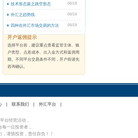
06/19
技术形态篇之跳空形态
06/19
外汇之趋势线
06/19
四种在外汇市场交易的方法
开户返佣提示
选择平台前，建议重点查看监管主体、账
户类型、点差成本、出入金方式和返佣周
期。不同平台交易条件不同，开户前请先
咨询确认。
心
|
联系我们
|
外汇平台
|
平台经营活动，
合每一位投资者，
力，谨慎投资，责任自负！！