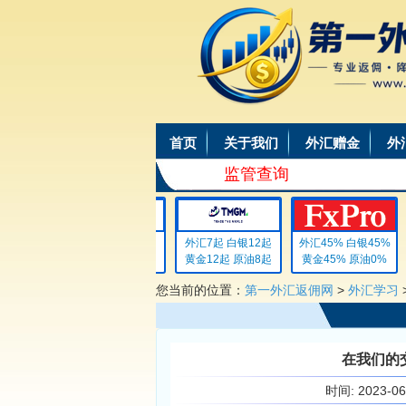
首页
关于我们
外汇赠金
外
监管查询
外汇4 白银4
外汇7起 白银12起
外汇45% 白银45%
黄金4 原油4
黄金12起 原油8起
黄金45% 原油0%
您当前的位置：
第一外汇返佣网
>
外汇学习
在我们的
时间:
2023-0