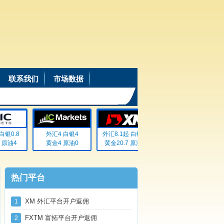
联系我们
市场数据
银0.8
外汇4 白银4
外汇8.1起 白银72
外汇20% 白银20%
原油4
黄金4 原油0
黄金20.7 原油无
黄金20% 原油20%
热门平台
XM 外汇平台开户返佣
1
FXTM 富拓平台开户返佣
2