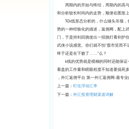
周期内的开始与终结，周期内的高与低
和分析较长时间内的走势，顺便在图形
写k线形态分析的，什么锤头吊颈，什
势的一种经验化的描述，返佣网，配上武
门，于是持剑回挑使出一招挑灯看剑护住
武侠小说感觉。你们就不怕“股市笑而不
终于还是在下败了……”么？
k线的优势就是模糊的同时还能保证一
看盘的工作量和瞎眼程度不知道要搞死
，外汇返佣平台 第一外汇返佣网-最专
上一篇：
盯住浮动汇率
下一篇：
外汇投资理财渠道详解