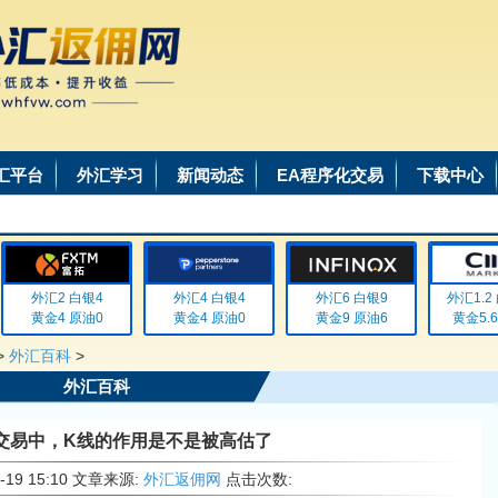
汇平台
外汇学习
新闻动态
EA程序化交易
下载中心
外汇2 白银4
外汇4 白银4
外汇6 白银9
外汇1.2 白
黄金4 原油0
黄金4 原油0
黄金9 原油6
黄金5.6 
>
外汇百科
>
外汇百科
交易中，K线的作用是不是被高估了
6-19 15:10 文章来源:
外汇返佣网
点击次数: