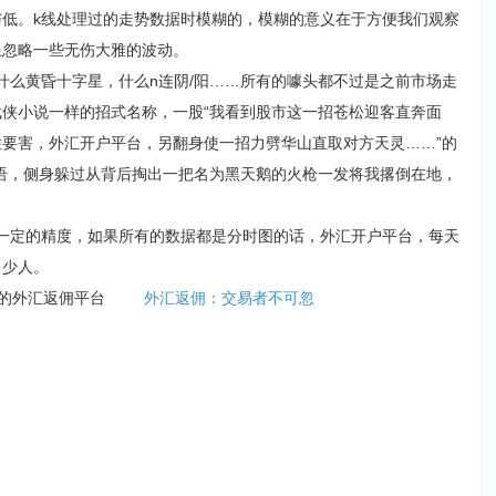
。k线处理过的走势数据时模糊的，模糊的意义在于方便我们观察
上忽略一些无伤大雅的波动。
么黄昏十字星，什么n连阴/阳……所有的噱头都不过是之前市场走
侠小说一样的招式名称，一股“我看到股市这一招苍松迎客直奔面
要害，外汇开户平台，另翻身使一招力劈华山直取对方天灵……”的
语，侧身躲过从背后掏出一把名为黑天鹅的火枪一发将我撂倒在地，
定的精度，如果所有的数据都是分时图的话，外汇开户平台，每天
多少人。
业的外汇返佣平台
外汇返佣：交易者不可忽