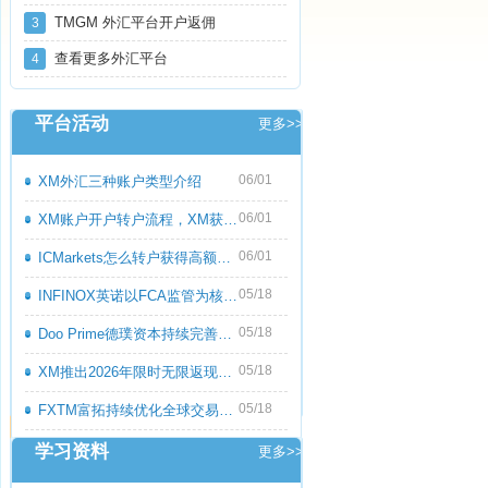
TMGM 外汇平台开户返佣
3
查看更多外汇平台
4
平台活动
更多>>
06/01
XM外汇三种账户类型介绍
06/01
XM账户开户转户流程，XM获取高额返佣教程
06/01
ICMarkets怎么转户获得高额返佣呢？ICMark
05/18
INFINOX英诺以FCA监管为核心优势，持续优化
05/18
Doo Prime德璞资本持续完善多资产交易服务
05/18
XM推出2026年限时无限返现活动，交易越多
05/18
FXTM富拓持续优化全球交易服务，多元化产
学习资料
更多>>