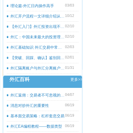
03/03
理论篇-外汇日内操作高手
10/12
外汇开户流程一文详细介绍从零到一
02/10
【外汇入门】外汇投资出现不良心态的原
02/10
外汇：中国未来最大的投资理财市场
02/03
外汇基础知识 外汇交易中常见的外汇专用
02/01
【突破、回踩、确认】鉴别回撤和倒退
01/31
外汇隔离账户与外汇分离账户的区别
外汇百科
更多>>
04/07
外汇返佣：交易者不可忽视的隐藏收益
06/19
消息对炒外汇的重要性
06/19
基本面交易策略：杠杆套息交易
06/19
外汇EA编程教程――数据类型