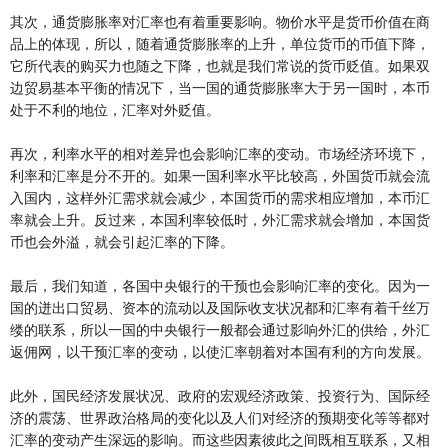
其次，通货膨胀率对汇率也有着重要影响。物价水平是货币价值在商
品上的体现，所以，随着通货膨胀率的上升，单位货币的币值下降，
它所代表的购买力也随之下降，也就是我们常说的货币贬值。如果双
边贸易基本平衡的情况下，当一国的通货膨胀率大于另一国时，本币
处于不利的地位，汇率对外贬值。
再次，利率水平的相对差异也会影响汇率的变动。市场经济环境下，
利率和汇率是分不开的。如果一国利率水平比较高，外国货币就会流
入国内，这样外汇需求就会减少，本国货币的需求相应增加，本币汇
率就会上升。反过来，本国利率较低时，外汇需求就会增加，本国货
币也会外溢，就会引起汇率的下降。
最后，我们知道，各国中央银行的干预也会影响汇率的变化。因为一
国的迸出口贸易、资本的流动以及国际收支状况都和汇率有着千丝万
缕的联系，所以一国的中央银行一般都会通过影响外汇的供给，外汇
返佣网，以干预汇率的变动，以使汇率朝着对本国有利的方向发展。
此外，国民经济发展状况、政府的宏观经济政策、投资行为、国际经
济的震荡、世界政治格局的变化以及人们对经济的预期变化等等都对
汇率的变动产生深远的影响。而这些因素彼此之间既相互联系，又相