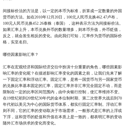
间接标价法的方法是，以一定的本币为标准，折算成一定数量的外国
货币的方法。如在2010年12月20日，100元人民币兑换462.47卢布，
100元人民币兑换452.26泰株（泰国），这种表示方法为间接标价法。
如果汇率上升，本币兑换外币的数量增多，则本币升值，外币贬值，
反之，就会发生相反的变化。由此我们可知，汇率作为货币的国际价
格，实至名归。
哪些因素影响汇率？
汇率在宏观经济和国际经济交往中扮演十分重要的角色，哪些因素影
响汇率的变化呢？在描述影响汇率变化的因素之前，让我们先来了解
一下固定汇率和浮动汇率。固定汇率，是将一国货币与另一国家货币
的兑换比率基本固定的汇率，固定汇率并非汇率完全固定不动，而是
限制在一定的比率区间范围内，由中央银行控制，使汇率维持不变。
在19世纪初到20世纪30年代的金本位制时期、第二次世界大战后到70
年代初以美元为中心的国际货币体系，都实行固定汇率制。浮动汇率
则不同，它的汇率的变动取决于市场需求，一般形式是汇率的上浮或
下浮，这和货币的贬值和升值在本质上是一致的，都表明汇率的变动
随外汇市场供求的变化而变化。