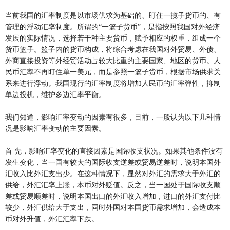
当前我国的汇率制度是以市场供求为基础的、盯住一揽子货币的、有
管理的浮动汇率制度。所谓的“一篮子货币”，是指按照我国对外经济
发展的实际情况，选择若干种主要货币，赋予相应的权重，组成一个
货币篮子。篮子内的货币构成，将综合考虑在我国对外贸易、外债、
外商直接投资等外经贸活动占较大比重的主要国家、地区的货币。人
民币汇率不再盯住单一美元，而是参照一篮子货币，根据市场供求关
系来进行浮动。我国现行的汇率制度将增加人民币的汇率弹性，抑制
单边投机，维护多边汇率平衡。
我们知道，影响汇率变动的因素有很多，目前，一般认为以下几种情
况是影响汇率变动的主要因素。
首 先，影响汇率变化的直接因素是国际收支状况。如果其他条件没有
发生变化，当一国有较大的国际收支逆差或贸易逆差时，说明本国外
汇收入比外汇支出少。在这种情况下，显然对外汇的需求大于外汇的
供给，外汇汇率上涨，本币对外贬值。反之，当一国处于国际收支顺
差或贸易顺差时，说明本国出口的外汇收入增加，进口的外汇支付比
较少，外汇供给大于支出，同时外国对本国货币需求增加，会造成本
币对外升值，外汇汇率下跌。