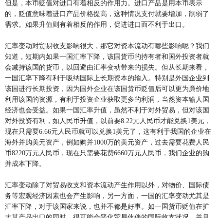
但是，本币贬值对进口有着相反的作用力。进口产品是用本币表示
的，贬值意味着进口产品价格提高，这种情况支付就要增加，削弱了
需求。如果升值则有着相反的作用，促进进口而不利于出口。
汇率变动对贸易收支影响很大，那它对资本流动有哪些影响呢？我们
知道，短期内如果一国汇率下降，该国货币的持有者和国外投资者就
会减持该国的货币，以回避由汇率变动带来的损失。但从长期来看，
一国汇率下降有利于吸纳国际上长期资本的输入。特别是外国企业到
该国进行长期投资，因为国外企业在该国货币贬值后可以更为廉价地
利用该国的资源，有利于投资企业获取更多的利润，当然资本输人国
经济也会受益。如果一国汇率升值，虽然不利于对外贸易，但对该国
对外投资有利，如人民币升值，以前要8.22元人民币才能兑换1美元，
现在只需要6.66元人民币就可以兑换1美元了，这有利于我国的企业在
海外并购美元资产，例如购并1000万的美元资产，过去需要花费人民
币8220万元人民币，现在只需要花费6660万元人民币，我们企业的购
并成本下降。
汇率变动除了对贸易收支和资本流动产生作用以外，对物价、国际债
务等宏观经济因素也会产生影响，另一方面，一国的汇率变动尤其是
汇率下降，对于该国家来说，也并不都是好事。如一国货币贬值在扩
大其产品出口的同时，很可能会恶化贸易伙伴的国际收支状况，并且