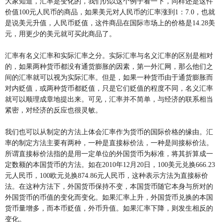
大家知道，汇率是变化的，我们仍以这个例子看一下，同样还是这件
价值100元人民币的商品，如果美元对人民币的汇率涨到1：7.0，也就
是说美元升值，人民币贬值，这件商品在国际市场上的价格是14.28美
元，用更少的美元就可买此商品了。
汇率有名义汇率和实际汇率之分。实际汇率与名义汇率的区别是相对
的，如果两种货币都没有通货膨胀的因素，第一外汇网，那么他们之
间的汇率就可以视为实际汇率。但是，如果一种货币由于通货膨胀而
对内贬值，或两种货币都贬值，只是它们贬值的程度不同，名义汇率
就可以顺理成章地提出来。可见，汇率并不简单，与经济的联系相当
紧密，对经济的反应也很灵敏。
我们也可以从制定的方法上体会汇率作为货币的国际价格的缘由。汇
率的制定方法主要有两种，一种是直接标价法，一种是间接标价法。
所谓直接标价法指的是用一定单位的外国货币为标准，将其折算成一
定数额的本国货币的方法。如在2010年12月20日，100美元兑换666.23
元人民币，100欧元兑换874.86元人民币，这种表示方法为直接标价
法。在这种方法下，外国货币保持不变，本国货币随它本身与所对的
外国货币的币值的变化而变化。如果汇率上升，外国货币兑换的本国
货币量增多，而本币贬值，外币升值。如果汇率下降，则发生相反的
变化。