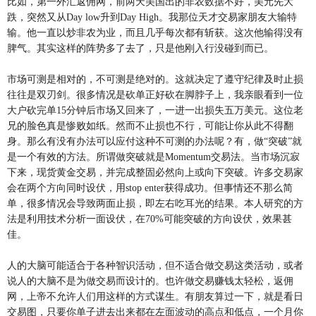
比如，第一外汇返佣网，前两天美国出的非农数据不好，美元先大
跌，突然又从Day low升到Day High。我那位天才交易家朋友大输特
输。他一直以炒非农为业，而且几乎每次都有斩获。这次他输得没有
脾气。其实这样的阵势多了去了，只是他刚入行没碰到而已。
市场可测是相对的，不可测是绝对的。这就决定了遵守纪律及时止损
往往是双刃剑。很多情况是砍单正好砍在脚脖子上，我亲眼看到一位
大户砍完单15分钟后市场又回来了，一进一出损失五万美元。这位老
兄的脸色真是惨败如纸。然而不止损也不行，可能让你从此不得翻
身。那么有没有办法可以应付这种不可测的办法呢？有，做“突破”就
是一个有效的方法。所谓做突破就是Momentum交易法。当市场沉寂
下来，现货黄金交易，并完成整固必然向上或向下突破。许多交易家
会在两个方向同时设伏，用stop enter获得成功。但事情还不那么简
单，很多情况会导致两面止损，即左右吃耳光的结果。本人研究的方
法是利用技术分析一面设伏，在70%可能突破的方向设伏，效果甚
佳。
人的大脑可能适合于各种智识活动，但不适合做交易这类活动，或者
说人的大脑不是为做交易而设计的。也许做交易赚钱太轻松，返佣
网，上帝不允许人们用这样的方式谋生。有朋友算过一下，就是看日
交易图，只要你单子进去出来都在左面波动的高点和低点，一个月你