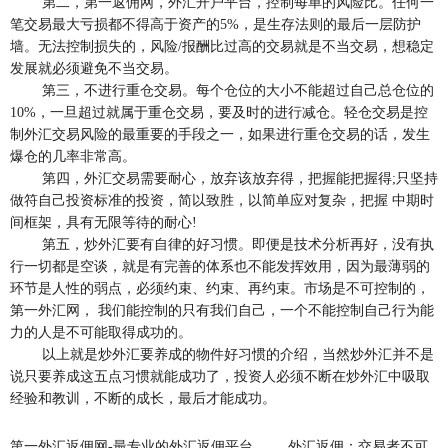
第二，第一返佣网，外汇开户平台，控制每单的风险比。任何一
笔交易最大亏损都不得高于资产的5%，是生存法则的最后一层防护
墙。无法控制损失的，风险/报酬比过高的交易就是不当交易，想稳定
发展就必须避免不当交易。
第三，不进行重仓交易。每个仓位的大小不能超过自己总仓位的
10%，一旦超过就属于重仓交易，要及时的进行减仓。轻仓交易是控
制外汇交易风险的最重要的手段之一，如果进行重仓交易的话，发生
爆仓的几率非常高。
第四，外汇交易需要耐心，放弃该放弃得，把握能把握得;只坚持
做符自己投资标准的投资，简以致胜，以简单应对复杂，把握 中期时
间框架，具有无限等待的耐心!
第五，炒外汇要有自律的好习惯。即便是技术分析再好，没有执
行一切都是空谈，就是有完善的体系也不能发挥效用，因为最薄弱的
环节是人性的弱点，必须约束、约束、再约束。市场是不可控制的，
第一外汇网， 我们能控制的只有我们自己，一个不能控制自己行为能
力的人是不可能取得成功的。
以上就是炒外汇要养成的物件好习惯的介绍，当然炒外汇并不是
说只要养成这五点习惯就能成功了，投资人必须不断在炒外汇中吸取
经验和教训，不断的成长，最后才能成功。
第一外汇返佣网-最专业的外汇返佣平台
外汇返佣：交易者不可