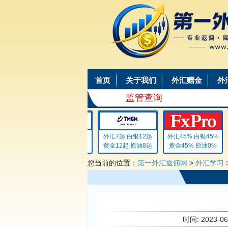
首页
关于我们
外汇赠金
外
监管查询
外汇4 白银4
外汇7起 白银12起
外汇45% 白银45%
黄金4 原油4
黄金12起 原油8起
黄金45% 原油0%
您当前的位置：
第一外汇返佣网
>
外汇学习
时间:
2023-0