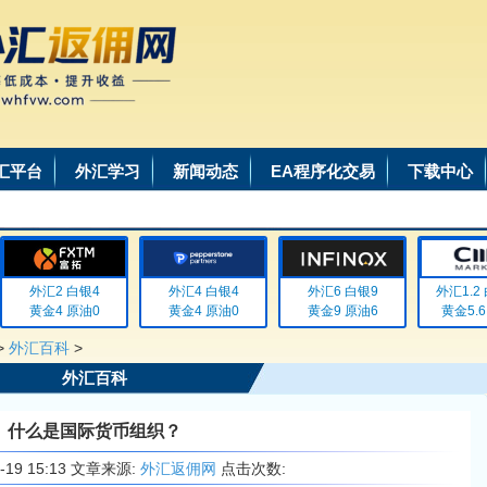
汇平台
外汇学习
新闻动态
EA程序化交易
下载中心
外汇2 白银4
外汇4 白银4
外汇6 白银9
外汇1.2 白
黄金4 原油0
黄金4 原油0
黄金9 原油6
黄金5.6 
>
外汇百科
>
外汇百科
什么是国际货币组织？
6-19 15:13 文章来源:
外汇返佣网
点击次数: