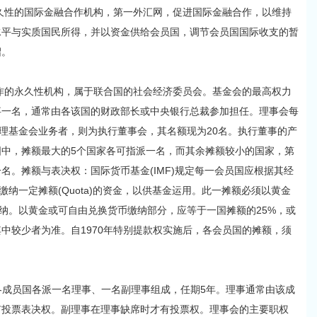
性的国际金融合作机构，第一外汇网，促进国际金融合作，以维持
水平与实质国民所得，并以资金供给会员国，调节会员国国际收支的暂
绍。
的永久性机构，属于联合国的社会经济委员会。基金会的最高权力
事一名，通常由各该国的财政部长或中央银行总裁参加担任。理事会每
处理基金会业务者，则为执行董事会，其名额现为20名。执行董事的产
中，摊额最大的5个国家各可指派一名，而其余摊额较小的国家，第
名。摊额与表决权：国际货币基金(IMF)规定每一会员国应根据其经
缴纳一定摊额(Quota)的资金，以供基金运用。此一摊额必须以黄金
缴纳。以黄金或可自由兑换货币缴纳部分，应等于一国摊额的25%，或
其中较少者为准。自1970年特别提款权实施后，各会员国的摊额，须
成员国各派一名理事、一名副理事组成，任期5年。理事通常由该成
有投票表决权。副理事在理事缺席时才有投票权。理事会的主要职权