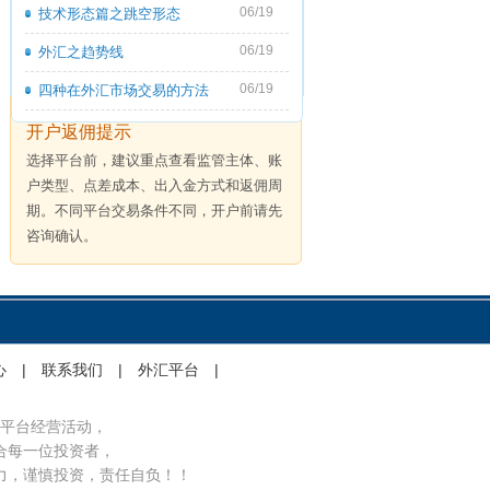
06/19
技术形态篇之跳空形态
06/19
外汇之趋势线
06/19
四种在外汇市场交易的方法
开户返佣提示
选择平台前，建议重点查看监管主体、账
户类型、点差成本、出入金方式和返佣周
期。不同平台交易条件不同，开户前请先
咨询确认。
心
|
联系我们
|
外汇平台
|
平台经营活动，
合每一位投资者，
力，谨慎投资，责任自负！！