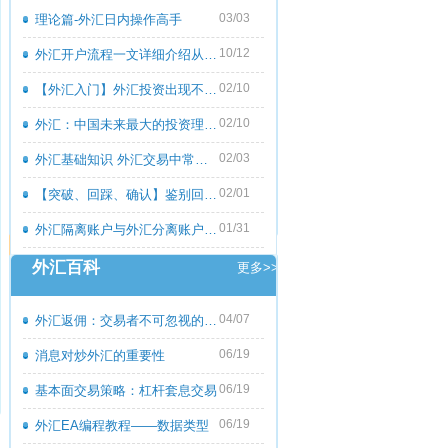
03/03
理论篇-外汇日内操作高手
10/12
外汇开户流程一文详细介绍从零到一
02/10
【外汇入门】外汇投资出现不良心态的原
02/10
外汇：中国未来最大的投资理财市场
02/03
外汇基础知识 外汇交易中常见的外汇专用
02/01
【突破、回踩、确认】鉴别回撤和倒退
01/31
外汇隔离账户与外汇分离账户的区别
外汇百科
更多>>
04/07
外汇返佣：交易者不可忽视的隐藏收益
06/19
消息对炒外汇的重要性
06/19
基本面交易策略：杠杆套息交易
06/19
外汇EA编程教程――数据类型