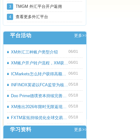
TMGM 外汇平台开户返佣
3
查看更多外汇平台
4
平台活动
更多>>
06/01
XM外汇三种账户类型介绍
06/01
XM账户开户转户流程，XM获取高额返佣教程
06/01
ICMarkets怎么转户获得高额返佣呢？ICMark
05/18
INFINOX英诺以FCA监管为核心优势，持续优化
05/18
Doo Prime德璞资本持续完善多资产交易服务
05/18
XM推出2026年限时无限返现活动，交易越多
05/18
FXTM富拓持续优化全球交易服务，多元化产
学习资料
更多>>