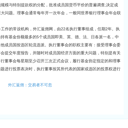
份额规模与特别提款权的分配，批准成员国货币平价的普遍调查;决定成
的重大问题。理事会通常每年开一次年会，一般同世界银行理事会年会联
工作的常设机构，外汇返佣网，由22名执行董事组成，任期2年。执
持有基金份额最多的5个成员国即美、英、德、法、日各派一名，中
其他成员国按选区轮流选派。执行董事会的职权主要有：接受理事会委
事会提交年度报告，并随时对成员国经济方面的重大问题，特别是有关
，行董事会每星期至少召开三次正式会议，履行基金协定指定的和理事
问题进行投票表决时，执行董事按其所代表的国家或选区的投票权进行
外汇返佣：交易者不可忽