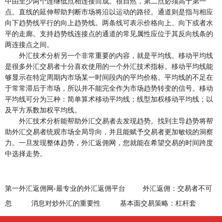
中由至少两个连继低点相连接而成。很自然，第二点必须高于第一
点。直线的延伸帮助判断市场将沿以运动的路径。通道则是指与相应
向下趋势线平行的向上趋势线。两条线可表示价格向上、向下或者水
平的走廊。支持趋势线连接点的通道的常见属性应位于其反向线条的
两连接点之间。
外汇技术分析另一个非常重要的内容，就是平均线。移动平均线
是很多外汇交易者十分喜欢使用的一个外汇技术指标。移动平均线能
够显示在特定周期内市场某一时间段内的平均价格。平均线的不足在
于常常滞后于市场，所以并不能完全作为市场趋势转变的信号。移动
平均线可分为三种：简单算术移动平均线；线型加权移动平均线；以
及平方系数加权平均线。
外汇技术分析能帮助外汇交易者去发现趋势。找到主导趋势将帮
助外汇交易者统观市场全局导向，并且能赋予交易者更加敏锐的洞察
力。一旦发现整体趋势，外汇返佣网，您就能在希望交易的时间跨度
中选择走势。
第一外汇返佣网-最专业的外汇返佣平台
外汇返佣：交易者不可
忽
消息对炒外汇的重要性
基本面交易策略：杠杆套